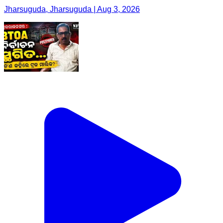
Jharsuguda, Jharsuguda | Aug 3, 2026