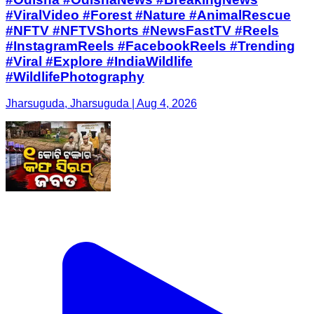
#ViralVideo #Forest #Nature #AnimalRescue
#NFTV #NFTVShorts #NewsFastTV #Reels
#InstagramReels #FacebookReels #Trending
#Viral #Explore #IndiaWildlife
#WildlifePhotography
Jharsuguda, Jharsuguda | Aug 4, 2026