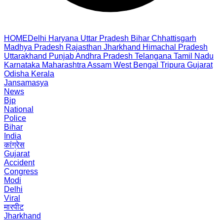
HOME
Delhi
Haryana
Uttar Pradesh
Bihar
Chhattisgarh
Madhya Pradesh
Rajasthan
Jharkhand
Himachal Pradesh
Uttarakhand
Punjab
Andhra Pradesh
Telangana
Tamil Nadu
Karnataka
Maharashtra
Assam
West Bengal
Tripura
Gujarat
Odisha
Kerala
Jansamasya
News
Bjp
National
Police
Bihar
India
कांग्रेस
Gujarat
Accident
Congress
Modi
Delhi
Viral
मारपीट
Jharkhand