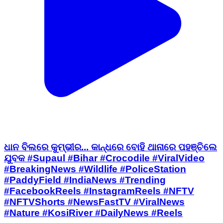
ଧାନ ବିଲରେ କୁମ୍ଭୀର... କାନ୍ଧରେ ବୋହି ଥାନାରେ ପହଞ୍ଚିଲେ
ଯୁବକ #Supaul #Bihar #Crocodile #ViralVideo
#BreakingNews #Wildlife #PoliceStation
#PaddyField #IndiaNews #Trending
#FacebookReels #InstagramReels #NFTV
#NFTVShorts #NewsFastTV #ViralNews
#Nature #KosiRiver #DailyNews #Reels