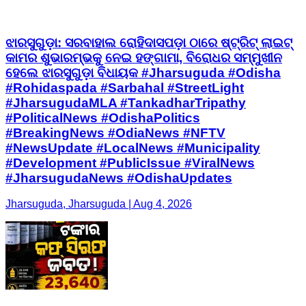
ଝାରସୁଗୁଡ଼ା: ସରବାହାଲ ରୋହିଦାସପଡ଼ା ଠାରେ ଷ୍ଟ୍ରିଟ୍ ଲାଇଟ୍
କାମର ଶୁଭାରମ୍ଭକୁ ନେଇ ହଙ୍ଗାମା, ବିରୋଧର ସମ୍ମୁଖୀନ
ହେଲେ ଝାରସୁଗୁଡ଼ା ବିଧାୟକ #Jharsuguda #Odisha
#Rohidaspada #Sarbahal #StreetLight
#JharsugudaMLA #TankadharTripathy
#PoliticalNews #OdishaPolitics
#BreakingNews #OdiaNews #NFTV
#NewsUpdate #LocalNews #Municipality
#Development #PublicIssue #ViralNews
#JharsugudaNews #OdishaUpdates
Jharsuguda, Jharsuguda | Aug 4, 2026