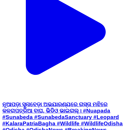
ନୂଆପଡ଼ା ସୁନାବେଡ଼ା ଅଭୟାରଣ୍ୟରେ ରାସ୍ତା ମଝିରେ
କଳରାପତ୍ରିଆ ବାଘ, ଭିଡିଓ ଭାଇରାଲ୍। #Nuapada
#Sunabeda #SunabedaSanctuary #Leopard
#KalaraPatriaBagha #Wildlife #WildlifeOdisha
#Odisha #OdishaNews #BreakingNews