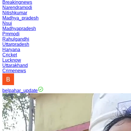
Breakingnews
Narendramodi
Nitishkumar
Madhya_pradesh
Nsui
Madhyapradesh
Pmmodi
Rahulgandhi
Uttarpradesh
Haryana
Cricket
Lucknow
Uttarakhand
Crimenews
belpahar_update