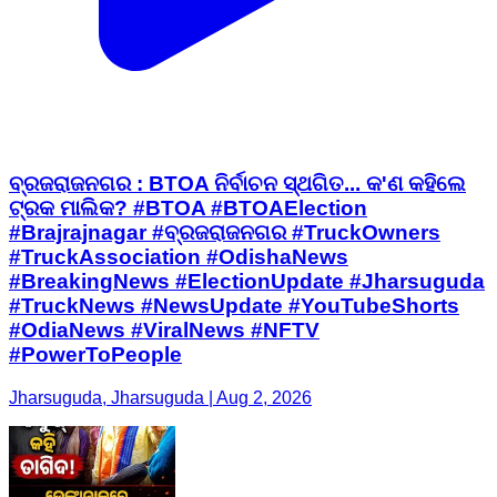
ବ୍ରଜରାଜନଗର : BTOA ନିର୍ବାଚନ ସ୍ଥଗିତ... କ'ଣ କହିଲେ
ଟ୍ରକ ମାଲିକ? #BTOA #BTOAElection
#Brajrajnagar #ବ୍ରଜରାଜନଗର #TruckOwners
#TruckAssociation #OdishaNews
#BreakingNews #ElectionUpdate #Jharsuguda
#TruckNews #NewsUpdate #YouTubeShorts
#OdiaNews #ViralNews #NFTV
#PowerToPeople
Jharsuguda, Jharsuguda | Aug 2, 2026