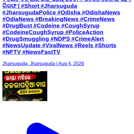
ଗିରଫ | #Short #Jharsuguda
#JharsugudaPolice #Odisha #OdishaNews
#OdiaNews #BreakingNews #CrimeNews
#DrugBust #Codeine #CoughSyrup
#CodeineCoughSyrup #PoliceAction
#DrugSmuggling #NDPS #CrimeAlert
#NewsUpdate #ViralNews #Reels #Shorts
#NFTV #NewsFastTV
Jharsuguda, Jharsuguda | Aug 4, 2026