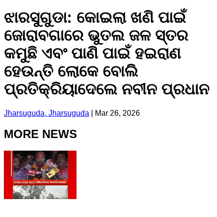
ଝାରସୁଗୁଡା: କୋଇଲା ଖଣି ପାଇଁ
ଜୋରାବଗାରେ ଭୁତଲ ଜଳ ସ୍ତର
କମୁଛି ଏବଂ ପାଣି ପାଇଁ ହଇରାଣ
ହେଉନ୍ତି ଲୋକେ ବୋଲି
ପ୍ରତିକ୍ରିୟାଦେଲେ ନବୀନ ପ୍ରଧାନ
Jharsuguda, Jharsuguda
|
Mar 26, 2026
MORE NEWS