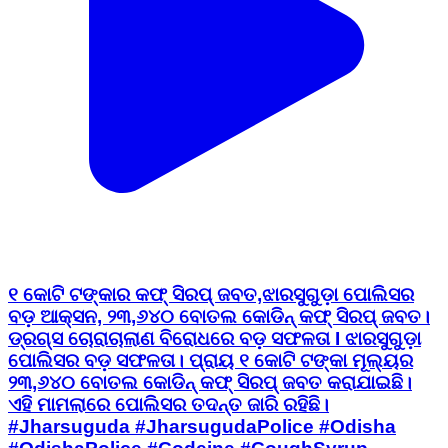
୧ କୋଟି ଟଙ୍କାର କଫ୍ ସିରପ୍ ଜବତ,ଝାରସୁଗୁଡ଼ା ପୋଲିସର
ବଡ଼ ଆକ୍ସନ, ୨୩,୬୪୦ ବୋତଲ କୋଡିନ୍ କଫ୍ ସିରପ୍ ଜବତ।
ଡ୍ରଗ୍ସ ଚୋରାଚାଲାଣ ବିରୋଧରେ ବଡ଼ ସଫଳତା I ଝାରସୁଗୁଡ଼ା
ପୋଲିସର ବଡ଼ ସଫଳତା। ପ୍ରାୟ ୧ କୋଟି ଟଙ୍କା ମୂଲ୍ୟର
୨୩,୬୪୦ ବୋତଲ କୋଡିନ୍ କଫ୍ ସିରପ୍ ଜବତ କରାଯାଇଛି।
ଏହି ମାମଲାରେ ପୋଲିସର ତଦନ୍ତ ଜାରି ରହିଛି।
#Jharsuguda #JharsugudaPolice #Odisha