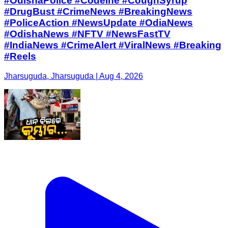
#OdishaPolice #Codeine #CoughSyrup
#DrugBust #CrimeNews #BreakingNews
#PoliceAction #NewsUpdate #OdiaNews
#OdishaNews #NFTV #NewsFastTV
#IndiaNews #CrimeAlert #ViralNews #Breaking
#Reels
Jharsuguda, Jharsuguda | Aug 4, 2026