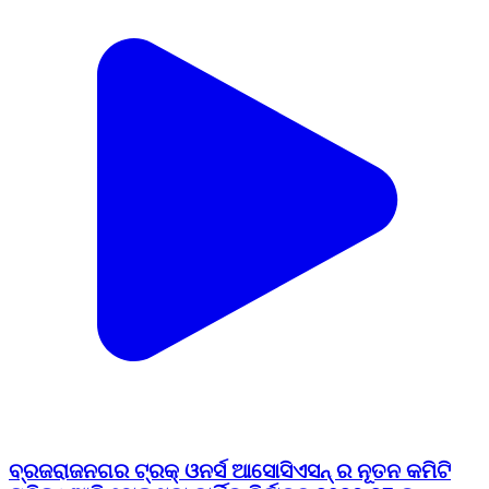
ବ୍ରଜରାଜନଗର ଟ୍ରକ୍ ଓନର୍ସ ଆସୋସିଏସନ୍ ର ନୂତନ କମିଟି