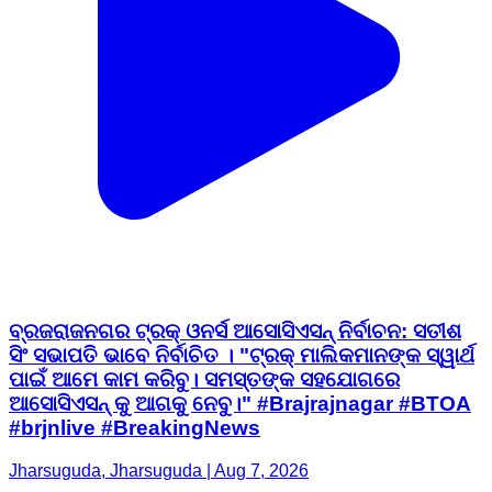
ବ୍ରଜରାଜନଗର ଟ୍ରକ୍ ଓନର୍ସ ଆସୋସିଏସନ୍ ନିର୍ବାଚନ: ସତୀଶ
ସିଂ ସଭାପତି ଭାବେ ନିର୍ବାଚିତ । "ଟ୍ରକ୍ ମାଲିକମାନଙ୍କ ସ୍ୱାର୍ଥ
ପାଇଁ ଆମେ କାମ କରିବୁ। ସମସ୍ତଙ୍କ ସହଯୋଗରେ
ଆସୋସିଏସନ୍ କୁ ଆଗକୁ ନେବୁ।" #Brajrajnagar #BTOA
#brjnlive #BreakingNews
Jharsuguda, Jharsuguda | Aug 7, 2026