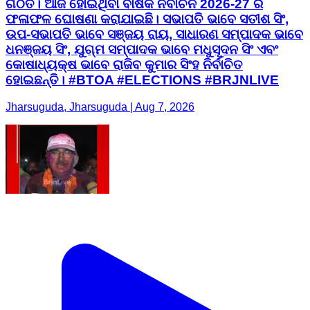
ଗଠିତ। ଆଜି ହୋଇଥିବା ବାର୍ଷିକ ନିର୍ବାଚନ 2026-27 ର
ଫଳାଫଳ ଘୋଷଣା କରାଯାଇଛି। ସଭାପତି ଭାବେ ସତୀଶ ସିଂ,
ଉପ-ସଭାପତି ଭାବେ ସଞ୍ଜୟ ରାୟ, ସାଧାରଣ ସମ୍ପାଦକ ଭାବେ
ଧନଞ୍ଜୟ ସିଂ, ଯୁଗ୍ମ ସମ୍ପାଦକ ଭାବେ ମଧୁସୂଦନ ସିଂ ଏବଂ
କୋଷାଧ୍ୟକ୍ଷ ଭାବେ ରାଜିବ କୁମାର ସିଂହ ନିର୍ବାଚିତ
ହୋଇଛନ୍ତି। #BTOA #ELECTIONS #BRJNLIVE
Jharsuguda, Jharsuguda | Aug 7, 2026