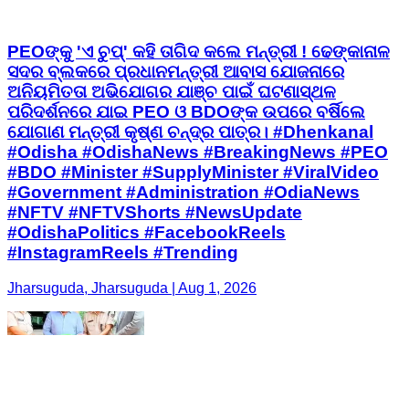
PEOଙ୍କୁ 'ଏ ଚୁପ୍' କହି ତାଗିଦ କଲେ ମନ୍ତ୍ରୀ ! ଢେଙ୍କାନାଳ
ସଦର ବ୍ଲକରେ ପ୍ରଧାନମନ୍ତ୍ରୀ ଆବାସ ଯୋଜନାରେ
ଅନିୟମିତତା ଅଭିଯୋଗର ଯାଞ୍ଚ ପାଇଁ ଘଟଣାସ୍ଥଳ
ପରିଦର୍ଶନରେ ଯାଇ PEO ଓ BDOଙ୍କ ଉପରେ ବର୍ଷିଲେ
ଯୋଗାଣ ମନ୍ତ୍ରୀ କୃଷ୍ଣ ଚନ୍ଦ୍ର ପାତ୍ର। #Dhenkanal
#Odisha #OdishaNews #BreakingNews #PEO
#BDO #Minister #SupplyMinister #ViralVideo
#Government #Administration #OdiaNews
#NFTV #NFTVShorts #NewsUpdate
#OdishaPolitics #FacebookReels
#InstagramReels #Trending
Jharsuguda, Jharsuguda | Aug 1, 2026