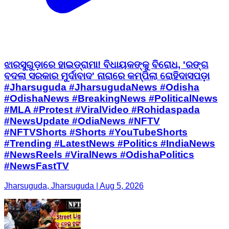
ଝାରସୁଗୁଡ଼ାରେ ହାଇଡ୍ରାମା! ବିଧାୟକଙ୍କୁ ବିରୋଧ, 'ରଙ୍ଗ
ବଦଲା ସରକାର ମୁର୍ଦାବାଦ' ନାରାରେ କମ୍ପିଲା ରୋହିଦାସପଡ଼ା
#Jharsuguda #JharsugudaNews #Odisha
#OdishaNews #BreakingNews #PoliticalNews
#MLA #Protest #ViralVideo #Rohidaspada
#NewsUpdate #OdiaNews #NFTV
#NFTVShorts #Shorts #YouTubeShorts
#Trending #LatestNews #Politics #IndiaNews
#NewsReels #ViralNews #OdishaPolitics
#NewsFastTV
Jharsuguda, Jharsuguda | Aug 5, 2026