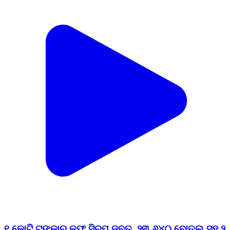
୧ କୋଟି ଟଙ୍କାର କଫ୍ ସିରପ୍ ଜବତ, ୨୩,୬୪୦ ବୋତଲ ସହ ୨