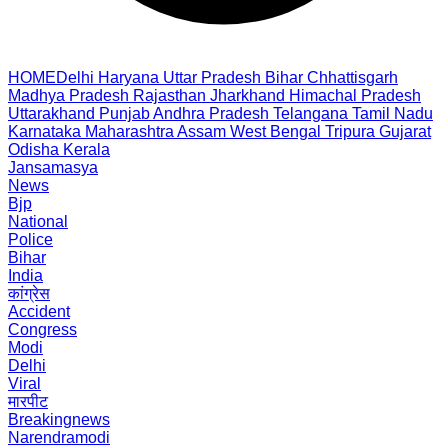
HOME
Delhi
Haryana
Uttar Pradesh
Bihar
Chhattisgarh
Madhya Pradesh
Rajasthan
Jharkhand
Himachal Pradesh
Uttarakhand
Punjab
Andhra Pradesh
Telangana
Tamil Nadu
Karnataka
Maharashtra
Assam
West Bengal
Tripura
Gujarat
Odisha
Kerala
Jansamasya
News
Bjp
National
Police
Bihar
India
कांग्रेस
Accident
Congress
Modi
Delhi
Viral
मारपीट
Breakingnews
Narendramodi