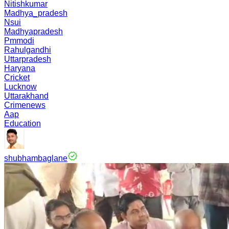
Nitishkumar
Madhya_pradesh
Nsui
Madhyapradesh
Pmmodi
Rahulgandhi
Uttarpradesh
Haryana
Cricket
Lucknow
Uttarakhand
Crimenews
Aap
Education
shubhambaglane