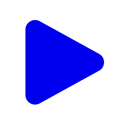
फलका: निसुन्धरा पुल के पास चोरी की दो बाइकों के साथ शातिर
चोर गिरफ्तार, भेजा गया जेल, जाँच जारी
Falka, Katihar | Feb 14, 2026