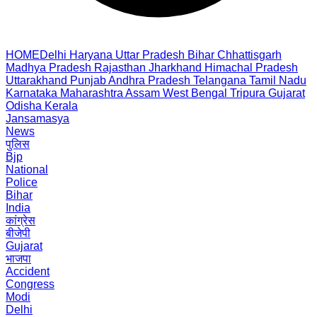
HOME
Delhi
Haryana
Uttar Pradesh
Bihar
Chhattisgarh
Madhya Pradesh
Rajasthan
Jharkhand
Himachal Pradesh
Uttarakhand
Punjab
Andhra Pradesh
Telangana
Tamil Nadu
Karnataka
Maharashtra
Assam
West Bengal
Tripura
Gujarat
Odisha
Kerala
Jansamasya
News
पुलिस
Bjp
National
Police
Bihar
India
कांग्रेस
बीजेपी
Gujarat
भाजपा
Accident
Congress
Modi
Delhi