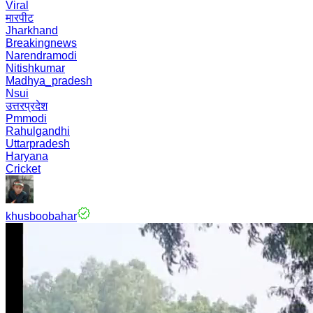
Viral
मारपीट
Jharkhand
Breakingnews
Narendramodi
Nitishkumar
Madhya_pradesh
Nsui
उत्तरप्रदेश
Pmmodi
Rahulgandhi
Uttarpradesh
Haryana
Cricket
khusboobahar