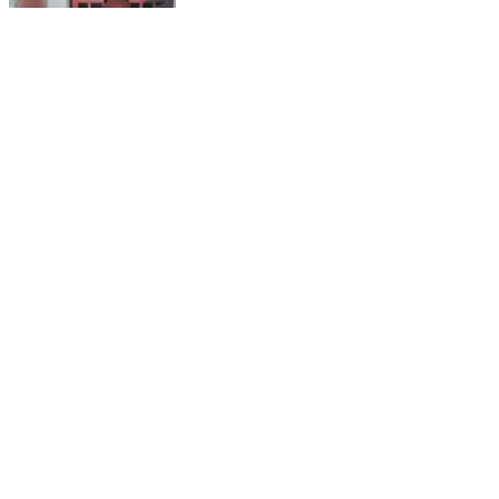
फलका: पकड़िया बस्ती के पास पुलिस ने टेम्पू से 3 मवेशियों के साथ
2 पशु तस्करों को गिरफ्तार किया
Falka, Katihar | Feb 12, 2026