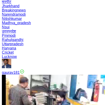
मारपीट
Jharkhand
Breakingnews
Narendramodi
Nitishkumar
Madhya_pradesh
Nsui
उत्तरप्रदेश
Pmmodi
Rahulgandhi
Uttarpradesh
Haryana
Cricket
Lucknow
gaurav181