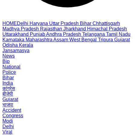
HOME
Delhi
Haryana
Uttar Pradesh
Bihar
Chhattisgarh
Madhya Pradesh
Rajasthan
Jharkhand
Himachal Pradesh
Uttarakhand
Punjab
Andhra Pradesh
Telangana
Tamil Nadu
Karnataka
Maharashtra
Assam
West Bengal
Tripura
Gujarat
Odisha
Kerala
Jansamasya
News
Bjp
National
Police
Bihar
India
कांग्रेस
बीजेपी
Gujarat
भाजपा
Accident
Congress
Modi
Delhi
Viral