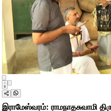
6
இராமேஸ்வரம்: ராமநாதசுவாமி திரு