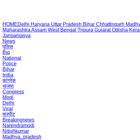
HOME
Delhi
Haryana
Uttar Pradesh
Bihar
Chhattisgarh
Madhy
Maharashtra
Assam
West Bengal
Tripura
Gujarat
Odisha
Kera
Jansamasya
News
पुलिस
Bjp
National
Police
Bihar
India
कांग्रेस
भाजपा
Congress
Modi
Delhi
Viral
मारपीट
Breakingnews
Narendramodi
Nitishkumar
Madhya_pradesh