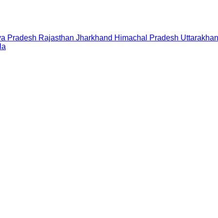
a Pradesh
Rajasthan
Jharkhand
Himachal Pradesh
Uttarakha
la