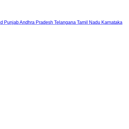
nd
Punjab
Andhra Pradesh
Telangana
Tamil Nadu
Karnataka