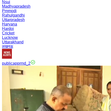
Nsui
Madhyapradesh
Pmmodi
Rahulgandhi
Uttarpradesh
Haryana
Hardoi
Cricket
Lucknow
Uttarakhand
लखनऊ
publicapprmd_2