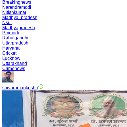
Breakingnews
Narendramodi
Nitishkumar
Madhya_pradesh
Nsui
Madhyapradesh
Pmmodi
Rahulgandhi
Uttarpradesh
Haryana
Cricket
Lucknow
Uttarakhand
Crimenews
shivaramankeshri