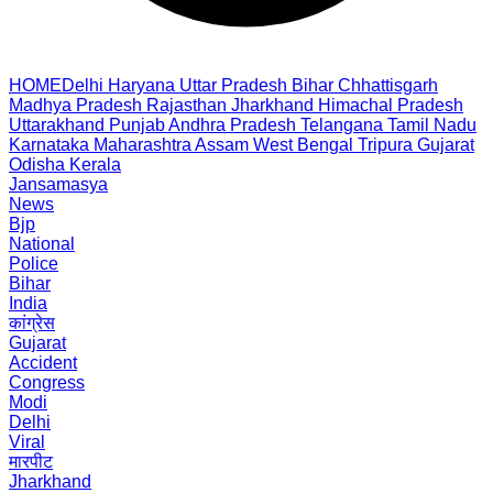
HOME
Delhi
Haryana
Uttar Pradesh
Bihar
Chhattisgarh
Madhya Pradesh
Rajasthan
Jharkhand
Himachal Pradesh
Uttarakhand
Punjab
Andhra Pradesh
Telangana
Tamil Nadu
Karnataka
Maharashtra
Assam
West Bengal
Tripura
Gujarat
Odisha
Kerala
Jansamasya
News
Bjp
National
Police
Bihar
India
कांग्रेस
Gujarat
Accident
Congress
Modi
Delhi
Viral
मारपीट
Jharkhand