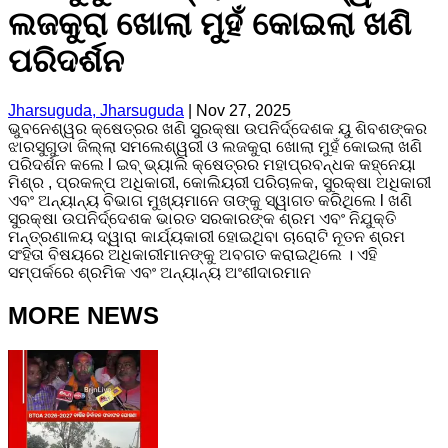
ଲଜକୁରା ଖୋଲା ମୁହଁ କୋଇଲା ଖଣି
ପରିଦର୍ଶନ
Jharsuguda, Jharsuguda
|
Nov 27, 2025
ଭୁବନେଶ୍ୱର କ୍ଷେତ୍ରର ଖଣି ସୁରକ୍ଷା ଉପନିର୍ଦ୍ଦେଶକ ୟୁ ଶିବଶଙ୍କର
ଝାରସୁଗୁଡା ଜିଲ୍ଲା ସମଲେଶ୍ୱରୀ ଓ ଲଜକୁରା ଖୋଲା ମୁହଁ କୋଇଲା ଖଣି
ପରିଦର୍ଶନ କଲେ l ଇବ୍ ଭ୍ୟାଲି କ୍ଷେତ୍ରର ମହାପ୍ରବନ୍ଧକ କହ୍ନେୟା
ମିଶ୍ର , ପ୍ରକଳ୍ପ ଅଧିକାରୀ, କୋଲିୟରୀ ପରିଚାଳକ, ସୁରକ୍ଷା ଅଧିକାରୀ
ଏବଂ ଅନ୍ୟାନ୍ୟ ବିଭାଗ ମୁଖ୍ୟମାନେ ତାଙ୍କୁ ସ୍ୱାଗତ କରିଥିଲେ l ଖଣି
ସୁରକ୍ଷା ଉପନିର୍ଦ୍ଦେଶକ ଭାରତ ସରକାରଙ୍କ ଶ୍ରମ ଏବଂ ନିଯୁକ୍ତି
ମନ୍ତ୍ରଣାଳୟ ଦ୍ୱାରା କାର୍ଯ୍ୟକାରୀ ହୋଇଥିବା ଚାରୋଟି ନୂତନ ଶ୍ରମ
ସଂହିତା ବିଷୟରେ ଅଧିକାରୀମାନଙ୍କୁ ଅବଗତ କରାଇଥିଲେ । ଏହି
ସମ୍ପର୍କରେ ଶ୍ରମିକ ଏବଂ ଅନ୍ୟାନ୍ୟ ଅଂଶୀଦାରମାନ
MORE NEWS