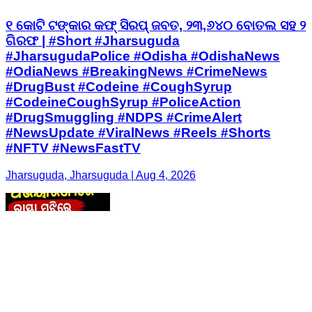
୧ କୋଟି ଟଙ୍କାର କଫ୍ ସିରପ୍ ଜବତ, ୨୩,୬୪୦ ବୋତଲ ସହ ୨
ଗିରଫ | #Short #Jharsuguda
#JharsugudaPolice #Odisha #OdishaNews
#OdiaNews #BreakingNews #CrimeNews
#DrugBust #Codeine #CoughSyrup
#CodeineCoughSyrup #PoliceAction
#DrugSmuggling #NDPS #CrimeAlert
#NewsUpdate #ViralNews #Reels #Shorts
#NFTV #NewsFastTV
Jharsuguda, Jharsuguda | Aug 4, 2026