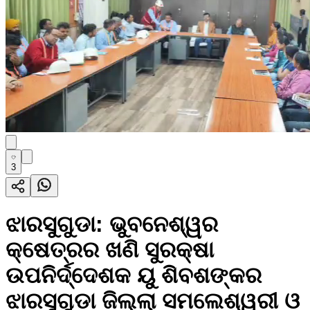
3
ଝାରସୁଗୁଡା: ଭୁବନେଶ୍ୱର
କ୍ଷେତ୍ରର ଖଣି ସୁରକ୍ଷା
ଉପନିର୍ଦ୍ଦେଶକ ୟୁ ଶିବଶଙ୍କର
ଝାରସୁଗୁଡା ଜିଲ୍ଲା ସମଲେଶ୍ୱରୀ ଓ