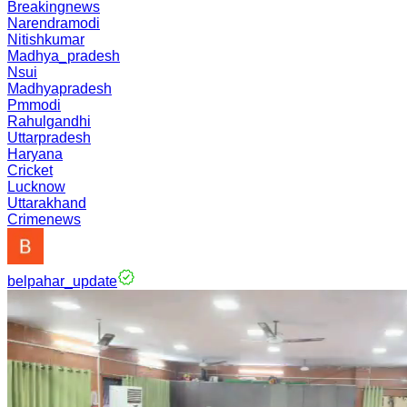
Breakingnews
Narendramodi
Nitishkumar
Madhya_pradesh
Nsui
Madhyapradesh
Pmmodi
Rahulgandhi
Uttarpradesh
Haryana
Cricket
Lucknow
Uttarakhand
Crimenews
belpahar_update