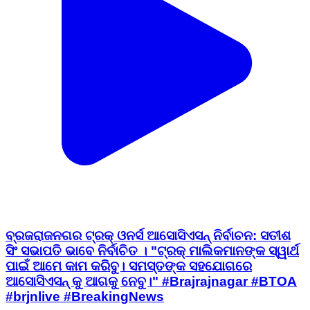
ବ୍ରଜରାଜନଗର ଟ୍ରକ୍ ଓନର୍ସ ଆସୋସିଏସନ୍ ନିର୍ବାଚନ: ସତୀଶ
ସିଂ ସଭାପତି ଭାବେ ନିର୍ବାଚିତ । "ଟ୍ରକ୍ ମାଲିକମାନଙ୍କ ସ୍ୱାର୍ଥ
ପାଇଁ ଆମେ କାମ କରିବୁ। ସମସ୍ତଙ୍କ ସହଯୋଗରେ
ଆସୋସିଏସନ୍ କୁ ଆଗକୁ ନେବୁ।" #Brajrajnagar #BTOA
#brjnlive #BreakingNews