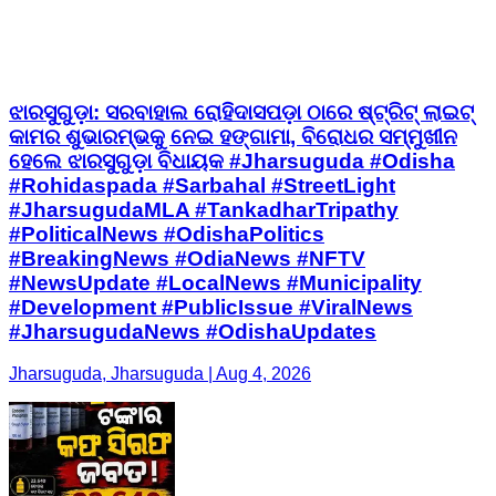
ଝାରସୁଗୁଡ଼ା: ସରବାହାଲ ରୋହିଦାସପଡ଼ା ଠାରେ ଷ୍ଟ୍ରିଟ୍ ଲାଇଟ୍
କାମର ଶୁଭାରମ୍ଭକୁ ନେଇ ହଙ୍ଗାମା, ବିରୋଧର ସମ୍ମୁଖୀନ
ହେଲେ ଝାରସୁଗୁଡ଼ା ବିଧାୟକ #Jharsuguda #Odisha
#Rohidaspada #Sarbahal #StreetLight
#JharsugudaMLA #TankadharTripathy
#PoliticalNews #OdishaPolitics
#BreakingNews #OdiaNews #NFTV
#NewsUpdate #LocalNews #Municipality
#Development #PublicIssue #ViralNews
#JharsugudaNews #OdishaUpdates
Jharsuguda, Jharsuguda | Aug 4, 2026