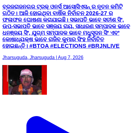
ବ୍ରଜରାଜନଗର ଟ୍ରକ୍ ଓନର୍ସ ଆସୋସିଏସନ୍ ର ନୂତନ କମିଟି
ଗଠିତ। ଆଜି ହୋଇଥିବା ବାର୍ଷିକ ନିର୍ବାଚନ 2026-27 ର
ଫଳାଫଳ ଘୋଷଣା କରାଯାଇଛି। ସଭାପତି ଭାବେ ସତୀଶ ସିଂ,
ଉପ-ସଭାପତି ଭାବେ ସଞ୍ଜୟ ରାୟ, ସାଧାରଣ ସମ୍ପାଦକ ଭାବେ
ଧନଞ୍ଜୟ ସିଂ, ଯୁଗ୍ମ ସମ୍ପାଦକ ଭାବେ ମଧୁସୂଦନ ସିଂ ଏବଂ
କୋଷାଧ୍ୟକ୍ଷ ଭାବେ ରାଜିବ କୁମାର ସିଂହ ନିର୍ବାଚିତ
ହୋଇଛନ୍ତି। #BTOA #ELECTIONS #BRJNLIVE
Jharsuguda, Jharsuguda | Aug 7, 2026