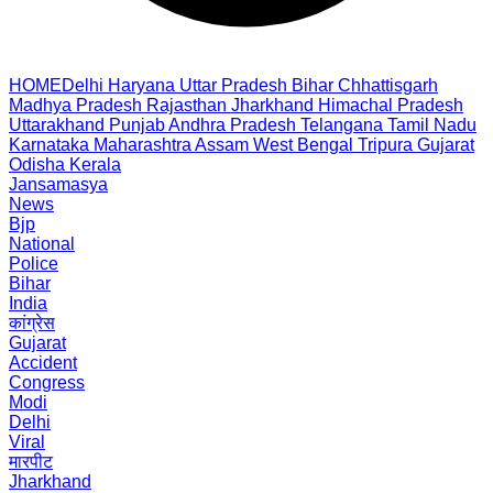
HOME
Delhi
Haryana
Uttar Pradesh
Bihar
Chhattisgarh
Madhya Pradesh
Rajasthan
Jharkhand
Himachal Pradesh
Uttarakhand
Punjab
Andhra Pradesh
Telangana
Tamil Nadu
Karnataka
Maharashtra
Assam
West Bengal
Tripura
Gujarat
Odisha
Kerala
Jansamasya
News
Bjp
National
Police
Bihar
India
कांग्रेस
Gujarat
Accident
Congress
Modi
Delhi
Viral
मारपीट
Jharkhand