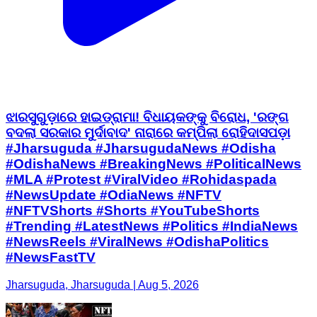
ଝାରସୁଗୁଡ଼ାରେ ହାଇଡ୍ରାମା! ବିଧାୟକଙ୍କୁ ବିରୋଧ, 'ରଙ୍ଗ
ବଦଲା ସରକାର ମୁର୍ଦାବାଦ' ନାରାରେ କମ୍ପିଲା ରୋହିଦାସପଡ଼ା
#Jharsuguda #JharsugudaNews #Odisha
#OdishaNews #BreakingNews #PoliticalNews
#MLA #Protest #ViralVideo #Rohidaspada
#NewsUpdate #OdiaNews #NFTV
#NFTVShorts #Shorts #YouTubeShorts
#Trending #LatestNews #Politics #IndiaNews
#NewsReels #ViralNews #OdishaPolitics
#NewsFastTV
Jharsuguda, Jharsuguda | Aug 5, 2026