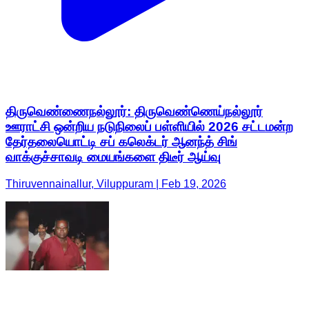
திருவெண்ணைநல்லூர்: திருவெண்ணெய்நல்லூர்
ஊராட்சி ஒன்றிய நடுநிலைப் பள்ளியில் 2026 சட்டமன்ற
தேர்தலையொட்டி சப் கலெக்டர் ஆனந்த் சிங்
வாக்குச்சாவடி மையங்களை திடீர் ஆய்வு
Thiruvennainallur, Viluppuram | Feb 19, 2026