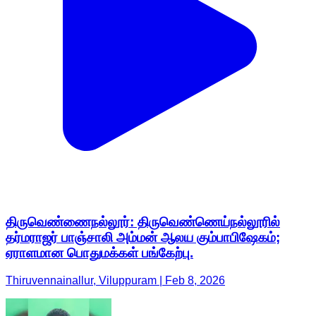
திருவெண்ணைநல்லூர்: திருவெண்ணெய்நல்லூரில்
தர்மராஜர் பாஞ்சாலி அம்மன் ஆலய கும்பாபிஷேகம்;
ஏராளமான பொதுமக்கள் பங்கேற்பு.
Thiruvennainallur, Viluppuram | Feb 8, 2026