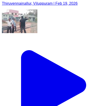
Thiruvennainallur, Viluppuram | Feb 19, 2026