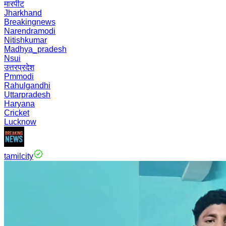
मारपीट
Jharkhand
Breakingnews
Narendramodi
Nitishkumar
Madhya_pradesh
Nsui
उत्तरप्रदेश
Pmmodi
Rahulgandhi
Uttarpradesh
Haryana
Cricket
Lucknow
tamilcity