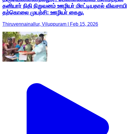
தனியார் நிதி நிறுவனம் ஊழியர் மிரட்டியதால் விவசாயி
தற்கொலை முயற்சி: ஊழியர் கைது,
Thiruvennainallur, Viluppuram | Feb 15, 2026