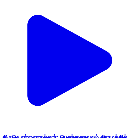
திருவெண்ணைநல்லூர்: பெண்ணைவலம் கிராமத்தில்