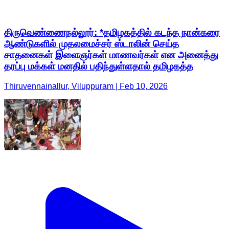
திருவெண்ணைநல்லூர்: *தமிழகத்தில் கடந்த நான்கரை
ஆண்டுகளில் முதலமைச்சர் ஸ்டாலின் செய்த
சாதனைகள் இளைஞர்கள் மாணவர்கள் என அனைத்து
தரப்பு மக்கள் மனதில் பதிந்துள்ளதால் தமிழகத்த
Thiruvennainallur, Viluppuram | Feb 10, 2026