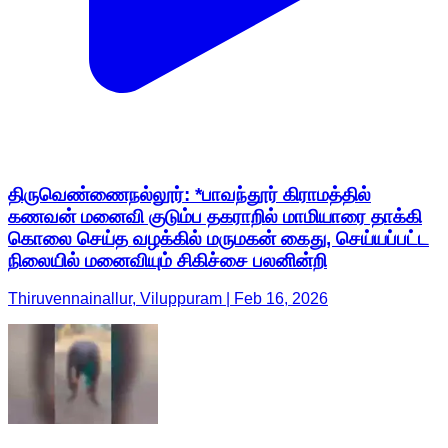
திருவெண்ணைநல்லூர்: *பாவந்தூர் கிராமத்தில்
கணவன் மனைவி குடும்ப தகராறில் மாமியாரை தாக்கி
கொலை செய்த வழக்கில் மருமகன் கைது, செய்யப்பட்ட
நிலையில் மனைவியும் சிகிச்சை பலனின்றி
Thiruvennainallur, Viluppuram | Feb 16, 2026