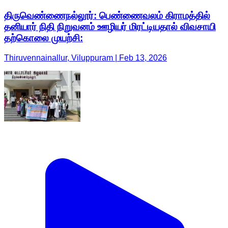
திருவெண்ணைநல்லூர்: பெண்ணைவலம் கிராமத்தில்
தனியார் நிதி நிறுவனம் ஊழியர் மிரட்டியதால் விவசாயி
தற்கொலை முயற்சி:
Thiruvennainallur, Viluppuram | Feb 13, 2026