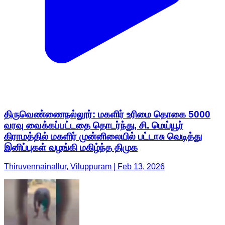
திருவெண்ணைநல்லூர்: மகளிர் உரிமை தொகை 5000
வரவு வைக்கப்பட்டதை தொடர்ந்து, சி. மெய்யூர்
கிராமத்தில் மகளிர் முன்னிலையில் பட்டாசு வெடித்து
இனிப்புகள் வழங்கி மகிழ்ந்த திமுக
Thiruvennainallur, Viluppuram | Feb 13, 2026