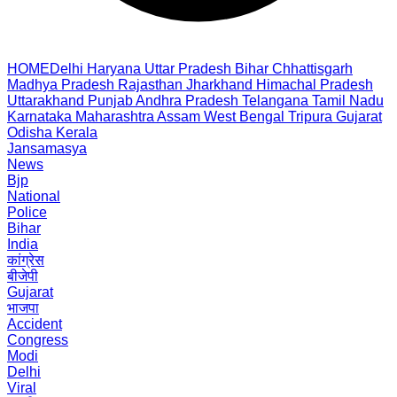
HOME
Delhi
Haryana
Uttar Pradesh
Bihar
Chhattisgarh
Madhya Pradesh
Rajasthan
Jharkhand
Himachal Pradesh
Uttarakhand
Punjab
Andhra Pradesh
Telangana
Tamil Nadu
Karnataka
Maharashtra
Assam
West Bengal
Tripura
Gujarat
Odisha
Kerala
Jansamasya
News
Bjp
National
Police
Bihar
India
कांग्रेस
बीजेपी
Gujarat
भाजपा
Accident
Congress
Modi
Delhi
Viral