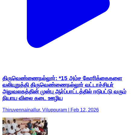
திருவெண்ணைநல்லூர்: *15 அம்ச கோரிக்கைகளை
வலியுறுத்தி திருவெண்ணைநல்லூர் வட்டாச்சியர்
அலுவலகத்தின் முன்பு ஆர்ப்பாட்டத்தில் ஈடுபட்டு வரும்
நியாய விலை கடை ஊழிய
Thiruvennainallur, Viluppuram | Feb 12, 2026