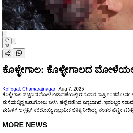
40
ಕೊಳ್ಳೇಗಾಲ: ಕೊಳ್ಳೇಗಾಲದ ಮೋಳೆಯಲ್ಲ
Kollegal, Chamarajnagar
|
Aug 7, 2025
ಕೊಳ್ಳೇಗಾಲ ಪಟ್ಟಣದ ಮೋಳೆ ಬಡಾವಣೆಯಲ್ಲಿ ಗುರುವಾರ ರಾತ್ರಿ ಗಂಡನೋರ್ವ ತನ್
ಮನೆಯಲ್ಲಿದ್ದ ಕುಡುಗೋಲು ಬಳಸಿ ಹಲ್ಲೆ ನಡೆಸಿದ ಎನ್ನಲಾಗಿದೆ. ಇವರಿಬ್ಬರ ನಡುವ
ಮಹಿಳೆಗೆ ಆಸ್ಪತ್ರೆಗೆ ಕರೆದೊಯ್ಯಿ ಪ್ರಾಥಮಿಕ ಚಿಕಿತ್ಸೆ ನೀಡಿದ್ದು, ನಂತರ ಹೆಚ್ಚಿನ ಚಿಕಿತ್
MORE NEWS