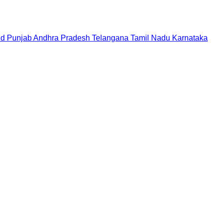
nd
Punjab
Andhra Pradesh
Telangana
Tamil Nadu
Karnataka