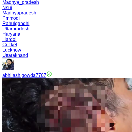
Madhya_pradesh
Nsui
Madhyapradesh
Pmmodi
Rahulgandhi
Uttarpradesh
Haryana
Hardoi
Cricket
Lucknow
Uttarakhand
abhilash.gowda7707