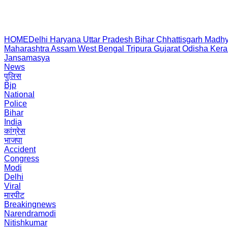
HOME
Delhi
Haryana
Uttar Pradesh
Bihar
Chhattisgarh
Madhy
Maharashtra
Assam
West Bengal
Tripura
Gujarat
Odisha
Kera
Jansamasya
News
पुलिस
Bjp
National
Police
Bihar
India
कांग्रेस
भाजपा
Accident
Congress
Modi
Delhi
Viral
मारपीट
Breakingnews
Narendramodi
Nitishkumar