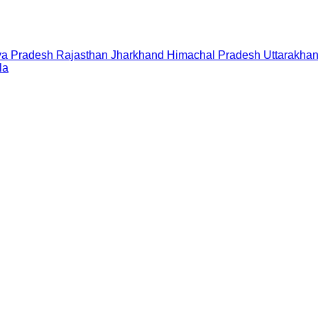
a Pradesh
Rajasthan
Jharkhand
Himachal Pradesh
Uttarakha
la