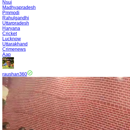
Nsui
Madhyapradesh
Pmmodi
Rahulgandhi
Uttarpradesh
Haryana
Cricket
Lucknow
Uttarakhand
Crimenews
Aap
raushan360