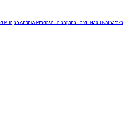
nd
Punjab
Andhra Pradesh
Telangana
Tamil Nadu
Karnataka