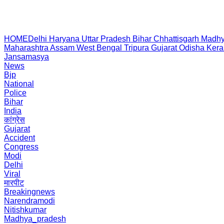
HOME
Delhi
Haryana
Uttar Pradesh
Bihar
Chhattisgarh
Madhy
Maharashtra
Assam
West Bengal
Tripura
Gujarat
Odisha
Kera
Jansamasya
News
Bjp
National
Police
Bihar
India
कांग्रेस
Gujarat
Accident
Congress
Modi
Delhi
Viral
मारपीट
Breakingnews
Narendramodi
Nitishkumar
Madhya_pradesh