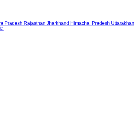
a Pradesh
Rajasthan
Jharkhand
Himachal Pradesh
Uttarakha
la