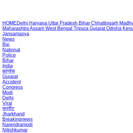
HOME
Delhi
Haryana
Uttar Pradesh
Bihar
Chhattisgarh
Madhy
Maharashtra
Assam
West Bengal
Tripura
Gujarat
Odisha
Kera
Jansamasya
News
Bjp
National
Police
Bihar
India
कांग्रेस
Gujarat
Accident
Congress
Modi
Delhi
Viral
मारपीट
Jharkhand
Breakingnews
Narendramodi
Nitishkumar