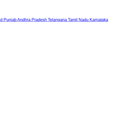
nd
Punjab
Andhra Pradesh
Telangana
Tamil Nadu
Karnataka