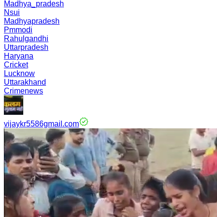
Madhya_pradesh
Nsui
Madhyapradesh
Pmmodi
Rahulgandhi
Uttarpradesh
Haryana
Cricket
Lucknow
Uttarakhand
Crimenews
vijaykr5586gmail.com