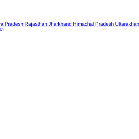
a Pradesh
Rajasthan
Jharkhand
Himachal Pradesh
Uttarakha
la