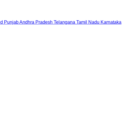
nd
Punjab
Andhra Pradesh
Telangana
Tamil Nadu
Karnataka