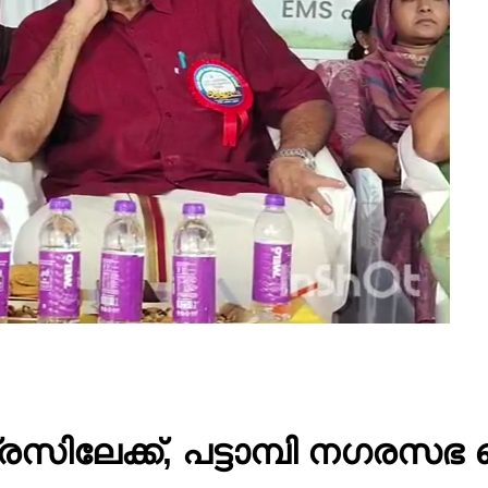
ൺഗ്രസിലേക്ക്, പട്ടാമ്പി ന