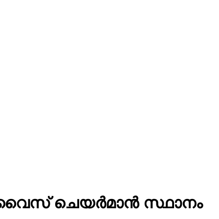
ഗരസഭ വൈസ് ചെയർമാൻ സ്ഥാനം