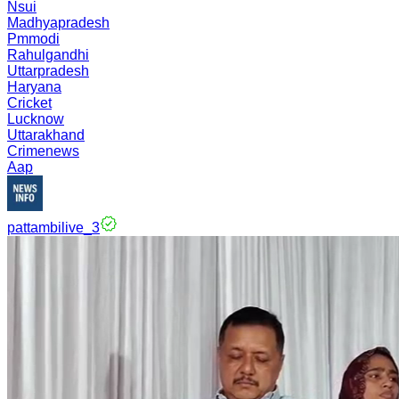
Nsui
Madhyapradesh
Pmmodi
Rahulgandhi
Uttarpradesh
Haryana
Cricket
Lucknow
Uttarakhand
Crimenews
Aap
pattambilive_3