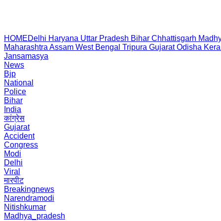
HOME
Delhi
Haryana
Uttar Pradesh
Bihar
Chhattisgarh
Madhy
Maharashtra
Assam
West Bengal
Tripura
Gujarat
Odisha
Kera
Jansamasya
News
Bjp
National
Police
Bihar
India
कांग्रेस
Gujarat
Accident
Congress
Modi
Delhi
Viral
मारपीट
Breakingnews
Narendramodi
Nitishkumar
Madhya_pradesh