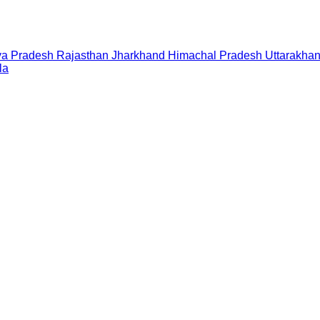
a Pradesh
Rajasthan
Jharkhand
Himachal Pradesh
Uttarakha
la