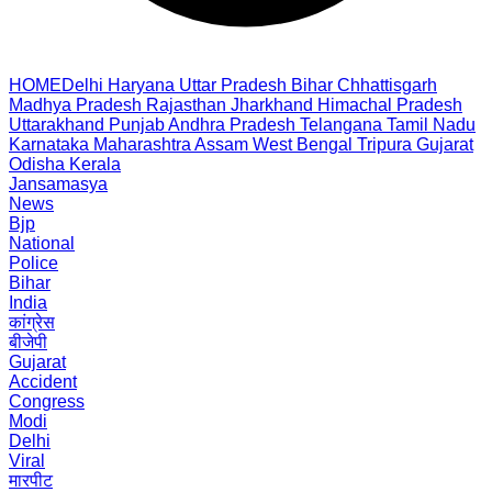
HOME
Delhi
Haryana
Uttar Pradesh
Bihar
Chhattisgarh
Madhya Pradesh
Rajasthan
Jharkhand
Himachal Pradesh
Uttarakhand
Punjab
Andhra Pradesh
Telangana
Tamil Nadu
Karnataka
Maharashtra
Assam
West Bengal
Tripura
Gujarat
Odisha
Kerala
Jansamasya
News
Bjp
National
Police
Bihar
India
कांग्रेस
बीजेपी
Gujarat
Accident
Congress
Modi
Delhi
Viral
मारपीट