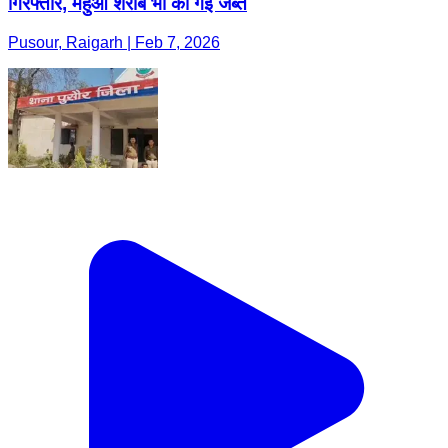
गिरफ्तार, महुआ शराब भी की गई जब्त
Pusour, Raigarh | Feb 7, 2026