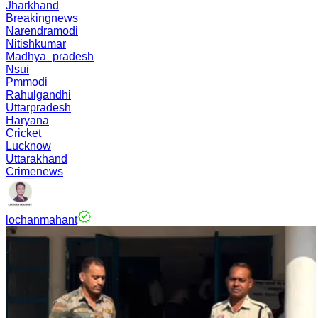
Jharkhand
Breakingnews
Narendramodi
Nitishkumar
Madhya_pradesh
Nsui
Pmmodi
Rahulgandhi
Uttarpradesh
Haryana
Cricket
Lucknow
Uttarakhand
Crimenews
lochanmahant