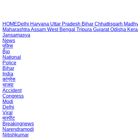
HOME
Delhi
Haryana
Uttar Pradesh
Bihar
Chhattisgarh
Madhy
Maharashtra
Assam
West Bengal
Tripura
Gujarat
Odisha
Kera
Jansamasya
News
पुलिस
Bjp
National
Police
Bihar
India
कांग्रेस
भाजपा
Accident
Congress
Modi
Delhi
Viral
मारपीट
Breakingnews
Narendramodi
Nitishkumar