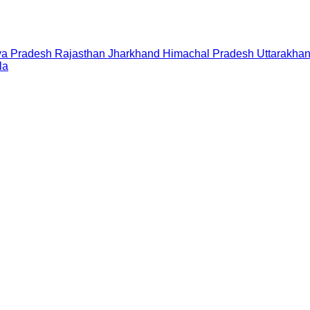
a Pradesh
Rajasthan
Jharkhand
Himachal Pradesh
Uttarakha
la