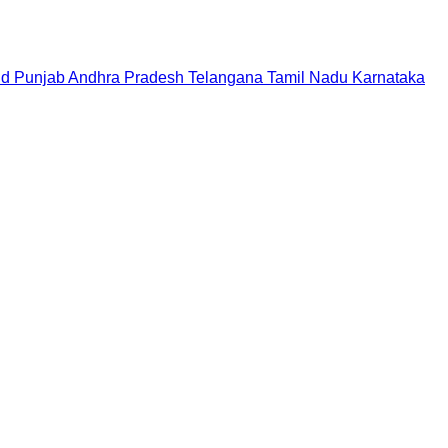
nd
Punjab
Andhra Pradesh
Telangana
Tamil Nadu
Karnataka