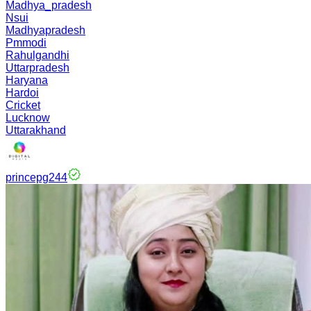
Madhya_pradesh
Nsui
Madhyapradesh
Pmmodi
Rahulgandhi
Uttarpradesh
Haryana
Hardoi
Cricket
Lucknow
Uttarakhand
princepg244