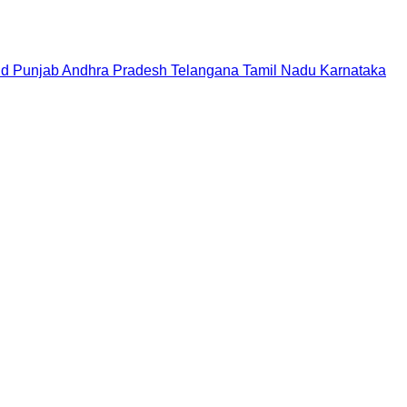
nd
Punjab
Andhra Pradesh
Telangana
Tamil Nadu
Karnataka