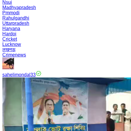
Nsui
Madhyapradesh
Pmmodi
Rahulgandhi
Uttarpradesh
Haryana
Hardoi
Cricket
Lucknow
लखनऊ
Crimenews
sahelimondal33