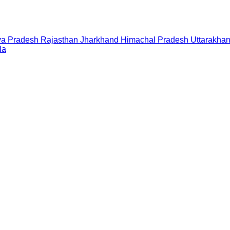
a Pradesh
Rajasthan
Jharkhand
Himachal Pradesh
Uttarakha
la