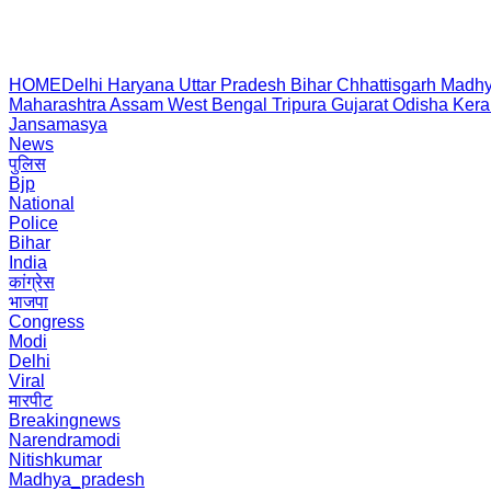
HOME
Delhi
Haryana
Uttar Pradesh
Bihar
Chhattisgarh
Madhy
Maharashtra
Assam
West Bengal
Tripura
Gujarat
Odisha
Kera
Jansamasya
News
पुलिस
Bjp
National
Police
Bihar
India
कांग्रेस
भाजपा
Congress
Modi
Delhi
Viral
मारपीट
Breakingnews
Narendramodi
Nitishkumar
Madhya_pradesh