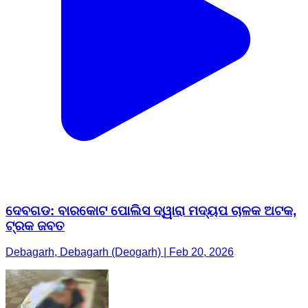
ଦେବଗଡ: ବାରକୋଟ ପୋଲିସ ଦ୍ୱାରା ମଦ୍ୟପ ଚାଳକ ଅଟକ,
ଟ୍ରକ ଜବତ
Debagarh, Debagarh (Deogarh) | Feb 20, 2026