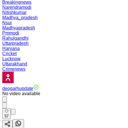
Breakingnews
Narendramodi
Nitishkumar
Madhya_pradesh
Nsui
Madhyapradesh
Pmmodi
Rahulgandhi
Uttarpradesh
Haryana
Cricket
Lucknow
Uttarakhand
Crimenews
deogarhupdate
No video available
57