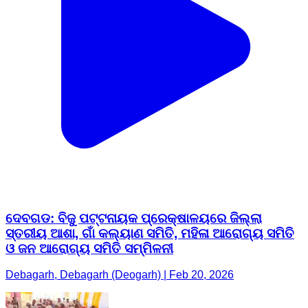
ଦେବଗଡ: ବିଜୁ ପଟ୍ଟନାୟକ ପ୍ରେକ୍ଷାଳୟରେ ଜିଲ୍ଲା
ସ୍ତରୀୟ ଆଶା, ଗାଁ କଲ୍ୟାଣ ସମିତି, ମହିଳା ଆରୋଗ୍ୟ ସମିତି
ଓ ଜନ ଆରୋଗ୍ୟ ସମିତି ସମ୍ମିଳନୀ
Debagarh, Debagarh (Deogarh) | Feb 20, 2026