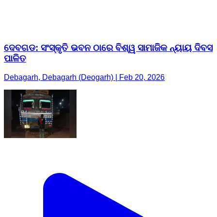
ଦେବଗଡ: ସଂସ୍କୃତି ଭବନ ଠାରେ ବିଶ୍ୱ ସାମାଜିକ ନ୍ୟାୟ ଦିବସ
ପାଳିତ
Debagarh, Debagarh (Deogarh) | Feb 20, 2026