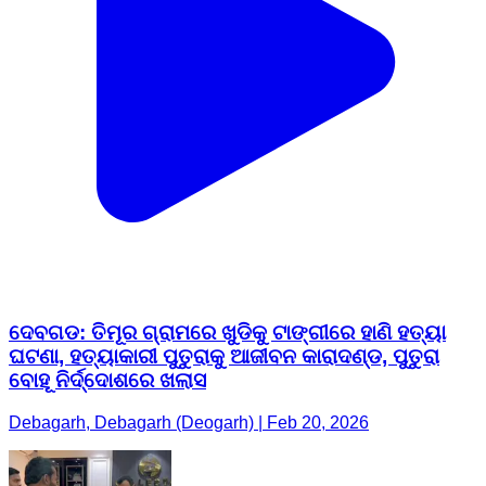
ଦେବଗଡ: ତିମୂର ଗ୍ରାମରେ ଖୁଡିକୁ ଟାଙ୍ଗୀରେ ହାଣି ହତ୍ୟା
ଘଟଣା, ହତ୍ୟାକାରୀ ପୁତୁରାକୁ ଆଜୀବନ କାରାଦଣ୍ଡ, ପୁତୁରା
ବୋହୂ ନିର୍ଦ୍ଦୋଶରେ ଖଲାସ
Debagarh, Debagarh (Deogarh) | Feb 20, 2026