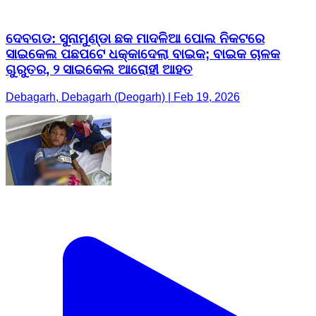
ଦେବଗଡ: ସୁନାମୁଣ୍ଡା ଛକ ମାଦଳିଆ ପୋଲ ନିକଟରେ
ସାଇକେଲ ପଛପଟେ ଧକ୍କାଦେଲା ବାଇକ; ବାଇକ ଚାଳକ
ଗୁରୁତର, ୨ ସାଇକେଲ ଆରୋହୀ ଆହତ
Debagarh, Debagarh (Deogarh) | Feb 19, 2026