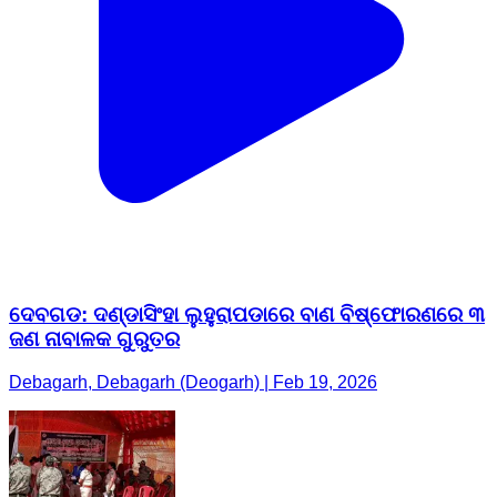
ଦେବଗଡ: ଦଣ୍ଡାସିଂହା ଲୁହୁରାପଡାରେ ବାଣ ବିଷ୍ଫୋରଣରେ ୩
ଜଣ ନାବାଳକ ଗୁରୁତର
Debagarh, Debagarh (Deogarh) | Feb 19, 2026