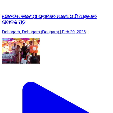
ଦେବଗଡ: କଲଣ୍ଡା ଗ୍ରାମରେ ଅଜଣା ଗାଡି ଧକ୍କାରେ
ନାବାଳକ ମୃତ
Debagarh, Debagarh (Deogarh) | Feb 20, 2026