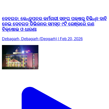
ଦେବଗଡ: କେନ୍ଦୁପତ୍ର କର୍ମଚାରୀ ସଙ୍ଘ ପକ୍ଷରୁ ବିଭିନ୍ନ ଦାବି
ନେଇ ଦେବଗଡ ଡିଭିଜନର ସମସ୍ତ ୯ଟି ରେଞ୍ଜରେ ଗଣ
ବିକ୍ଷୋଭ ଓ ଧାରଣା
Debagarh, Debagarh (Deogarh) | Feb 20, 2026