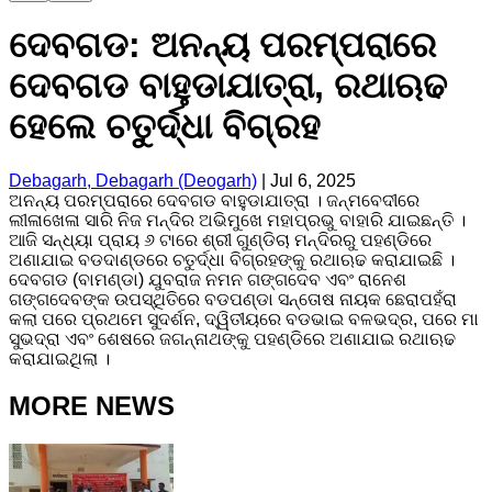
ଦେବଗଡ: ଅନନ୍ୟ ପରମ୍ପରାରେ
ଦେବଗଡ ବାହୁଡାଯାତ୍ରା, ରଥାଋଢ
ହେଲେ ଚତୁର୍ଦ୍ଧା ବିଗ୍ରହ
Debagarh, Debagarh (Deogarh)
|
Jul 6, 2025
ଅନନ୍ୟ ପରମ୍ପରାରେ ଦେବଗଡ ବାହୁଡାଯାତ୍ରା । ଜନ୍ମବେଦୀରେ
ଲୀଳାଖେଳା ସାରି ନିଜ ମନ୍ଦିର ଅଭିମୁଖେ ମହାପ୍ରଭୁ ବାହାରି ଯାଇଛନ୍ତି ।
ଆଜି ସନ୍ଧ୍ୟା ପ୍ରାୟ ୬ ଟାରେ ଶ୍ରୀ ଗୁଣ୍ଡିଚା ମନ୍ଦିରରୁ ପହଣ୍ଡିରେ
ଅଣାଯାଇ ବଡଦାଣ୍ଡରେ ଚତୁର୍ଦ୍ଧା ବିଗ୍ରହଙ୍କୁ ରଥାଋଢ କରାଯାଇଛି ।
ଦେବଗଡ (ବାମଣ୍ଡା) ଯୁବରାଜ ନମନ ଗଙ୍ଗଦେବ ଏବଂ ରାନେଶ
ଗଙ୍ଗଦେବଙ୍କ ଉପସ୍ଥିତିରେ ବଡପଣ୍ଡା ସନ୍ତୋଷ ନାୟକ ଛେରାପହଁରା
କଲା ପରେ ପ୍ରଥମେ ସୁଦର୍ଶନ, ଦ୍ୱିତୀୟରେ ବଡଭାଇ ବଳଭଦ୍ର, ପରେ ମା
ସୁଭଦ୍ରା ଏବଂ ଶେଷରେ ଜଗନ୍ନାଥଙ୍କୁ ପହଣ୍ଡିରେ ଅଣାଯାଇ ରଥାଋଢ
କରାଯାଇଥିଲା ।
MORE NEWS