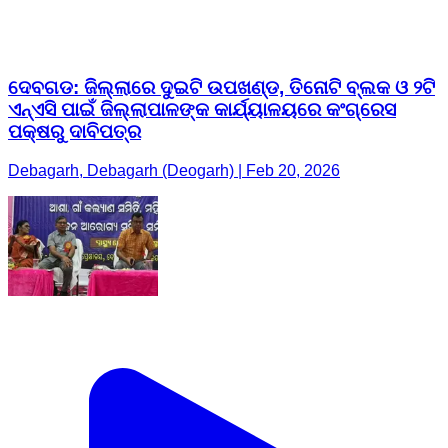
ଦେବଗଡ: ଜିଲ୍ଲାରେ ଦୁଇଟି ଉପଖଣ୍ଡ, ତିନୋଟି ବ୍ଲକ ଓ ୨ଟି
ଏନ୍‌ଏସି ପାଇଁ ଜିଲ୍ଲାପାଳଙ୍କ କାର୍ଯ୍ୟାଳୟରେ କଂଗ୍ରେସ
ପକ୍ଷରୁ ଦାବିପତ୍ର
Debagarh, Debagarh (Deogarh) | Feb 20, 2026