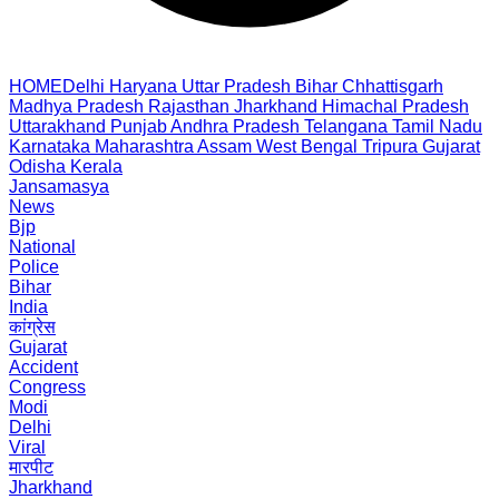
HOME
Delhi
Haryana
Uttar Pradesh
Bihar
Chhattisgarh
Madhya Pradesh
Rajasthan
Jharkhand
Himachal Pradesh
Uttarakhand
Punjab
Andhra Pradesh
Telangana
Tamil Nadu
Karnataka
Maharashtra
Assam
West Bengal
Tripura
Gujarat
Odisha
Kerala
Jansamasya
News
Bjp
National
Police
Bihar
India
कांग्रेस
Gujarat
Accident
Congress
Modi
Delhi
Viral
मारपीट
Jharkhand