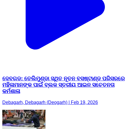
ଦେବଗଡ: ତେଲିମୁଣ୍ଡା ସ୍ଥିତ ନୂତନ ବସଷ୍ଟାଣ୍ଡ ପରିସରରେ
ମହିଳାମାନଙ୍କ ପାଇଁ ବ୍ଲକ ସ୍ତରୀୟ ଆଇନ ସଚେତନତା
କର୍ମଶାଳା
Debagarh, Debagarh (Deogarh) | Feb 19, 2026