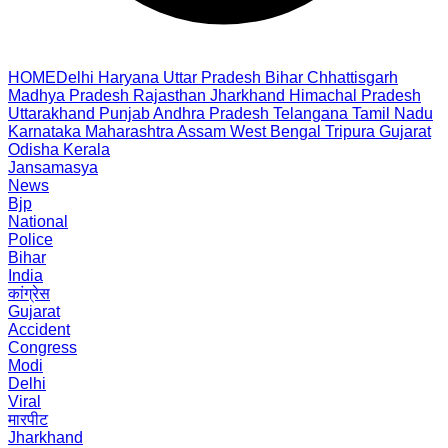
HOME
Delhi
Haryana
Uttar Pradesh
Bihar
Chhattisgarh
Madhya Pradesh
Rajasthan
Jharkhand
Himachal Pradesh
Uttarakhand
Punjab
Andhra Pradesh
Telangana
Tamil Nadu
Karnataka
Maharashtra
Assam
West Bengal
Tripura
Gujarat
Odisha
Kerala
Jansamasya
News
Bjp
National
Police
Bihar
India
कांग्रेस
Gujarat
Accident
Congress
Modi
Delhi
Viral
मारपीट
Jharkhand