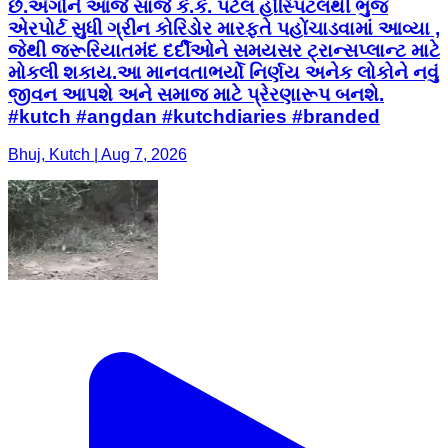
છે.અંગોને આજે સાંજે કે.કે. પટેલ હોસ્પિટલથી ભુજ
એરપોર્ટ સુધી ગ્રીન કોરિડોર મારફતે પહોંચાડવામાં આવ્યા ,
જેથી જરૂરિયાતમંદ દર્દીઓને સમયસર ટ્રાન્સપ્લાન્ટ માટે
મોકલી શકાય.આ માનવતાભર્યો નિર્ણય અનેક લોકોને નવું
જીવન આપશે અને સમાજ માટે પ્રેરણારૂપ બનશે.
#kutch #angdan #kutchdiaries #branded
Bhuj, Kutch | Aug 7, 2026