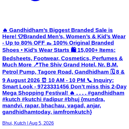
🔥 Gandhidham’s Biggest Branded Sale is
Here! 👕Branded Men’s, Women’s & Kid’s Wear
- Up to 80% OFF 👞 100% Original Branded
Shoes • Kid’s Wear Starts 🛍️ 15,000+ Items:
Bedsheets, Footwear, Cosmetics, Perfumes &
Much More 📍The Shiv Grand Hotel, Nr. B.M.
Petrol Pump, Tagore Road, Gandhidham 🗓️ 8 &
9 August 2026 ⏰ 10 AM - 10 PM 📞 Inquiry:
Smart Look - 9723331456 Don’t miss this 2-Day
Mega Shopping Festival! 🔥 . . . . #gandhidham
#kutch #kutchi #adipur #bhuj {mundra,
mandvi, rapar, bhachau, vagad, anjar,
gandhidhamtoday, iamfromkutch}
Bhuj, Kutch | Aug 5, 2026