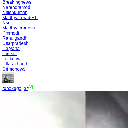
Breakingnews
Narendramodi
Nitishkumar
Madhya_pradesh
Nsui
Madhyapradesh
Pmmodi
Rahulgandhi
Uttarpradesh
Haryana
Cricket
Lucknow
Uttarakhand
Crimenews
ronakdgajjar