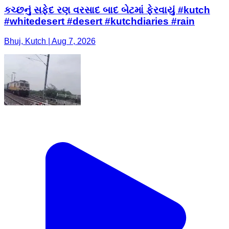
કચ્છનું સફેદ રણ વરસાદ બાદ બેટમાં ફેરવાયું #kutch
#whitedesert #desert #kutchdiaries #rain
Bhuj, Kutch | Aug 7, 2026