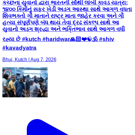
કચ્છના યુવાનો દ્વારા ભારતની સૌથી લાંબી કાવડ યાત્રા;
૧૪૦૦ કિમીનું સફર ખેડી અડગ આસ્થા સાથે આગળ વધતા
શિવભક્તો ગૌ માતાને રાષ્ટ્ર માતા જાહેર કરવા અને ગૌ
હત્યા સંપૂર્ણપણે બંધ થાય તેવા દ્રઢ સંકલ્પ સાથે આ
યુવાનો અડગ શ્રદ્ધા અને ભકિ્તભાવ સાથે આગળ વધી
રહ્યા છે #kutch #haridwar🙏🏻❤️☯🕉 #shiv
#kavadyatra
Bhuj, Kutch | Aug 7, 2026