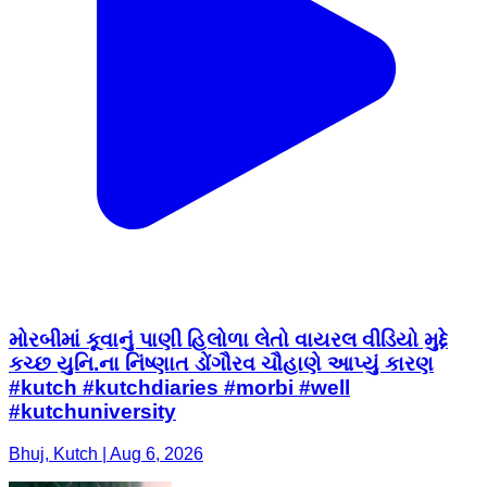
મોરબીમાં કૂવાનું પાણી હિલોળા લેતો વાયરલ વીડિયો મુદ્દે
કચ્છ યુનિ.ના નિંષ્ણાત ડોંગૌરવ ચૌહાણે આપ્યું કારણ
#kutch #kutchdiaries #morbi #well
#kutchuniversity
Bhuj, Kutch | Aug 6, 2026