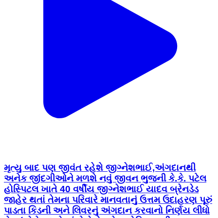
મૃત્યુ બાદ પણ જીવંત રહેશે જીગ્નેશભાઈ,અંગદાનથી
અનેક જીંદગીઓને મળશે નવું જીવન ભુજની કે.કે. પટેલ
હોસ્પિટલ ખાતે 40 વર્ષીય જીગ્નેશભાઈ યાદવ બ્રેનડેડ
જાહેર થતાં તેમના પરિવારે માનવતાનું ઉત્તમ ઉદાહરણ પૂરું
પાડતા કિડની અને લિવરનું અંગદાન કરવાનો નિર્ણય લીધો