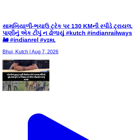
સામખિયાળી-ભચાઉ ટ્રેક પર 130 KMની સ્પીડે ટ્રાયલ,
પાણીનું એક ટીપું ન ઢોળાયું #kutch #indianrailways
🚂 #indianrel #ᴠɪʀʟ
Bhuj, Kutch | Aug 7, 2026