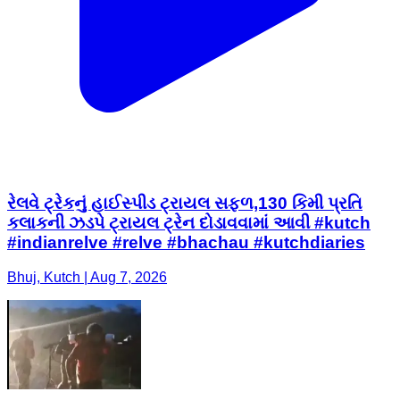
રેલવે ટ્રેકનું હાઈસ્પીડ ટ્રાયલ સફળ,130 કિમી પ્રતિ
કલાકની ઝડપે ટ્રાયલ ટ્રેન દોડાવવામાં આવી #kutch
#indianrelve #relve #bhachau #kutchdiaries
Bhuj, Kutch | Aug 7, 2026