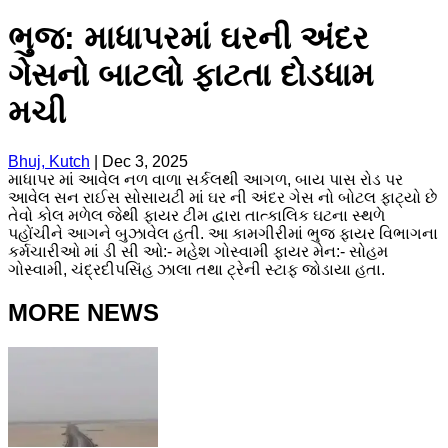
ભુજ: માધાપરમાં ઘરની અંદર
ગેસનો બાટલો ફાટતા દોડધામ
મચી
Bhuj, Kutch
|
Dec 3, 2025
માધાપર માં આવેલ નળ વાળા સર્કલથી આગળ, બાય પાસ રોડ પર
આવેલ સન રાઈસ સોસાયટી માં ઘર ની અંદર ગેસ નો બોટલ ફાટ્યો છે
તેવો કોલ મળેલ જેથી ફાયર ટીમ દ્વારા તાત્કાલિક ઘટના સ્થળે
પહોંચીને આગને બુઝાવેલ હતી. આ કામગીરીમાં ભુજ ફાયર વિભાગના
કર્મચારીઓ માં ડી સી ઓ:- મહેશ ગોસ્વામી ફાયર મેન:- સોહમ
ગોસ્વામી, ચંદ્રદીપસિંહ ઝાલા તથા ટ્રેની સ્ટાફ જોડાયા હતા.
MORE NEWS