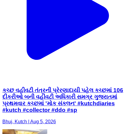
કચ્છ વહીવટી તંત્રની પ્રેરણાદાયી પહેલ કચ્છમાં 106
દીકરીઓ બની વહીવટી અધિકારી સમગ્ર ગુજરાતમાં
પ્રથમવાર કચ્છમાં 'મોક સંકલન' #kutchdiaries
#kutch #collector #ddo #sp
Bhuj, Kutch | Aug 5, 2026