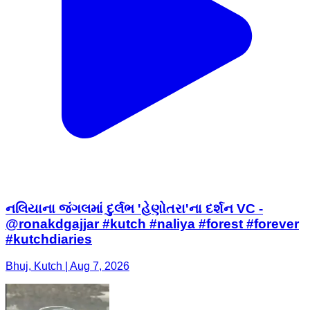
નલિયાના જંગલમાં દુર્લભ 'હેણોતરા'ના દર્શન VC -
@ronakdgajjar #kutch #naliya #forest #forever
#kutchdiaries
Bhuj, Kutch | Aug 7, 2026