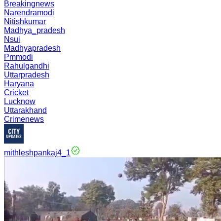
Breakingnews
Narendramodi
Nitishkumar
Madhya_pradesh
Nsui
Madhyapradesh
Pmmodi
Rahulgandhi
Uttarpradesh
Haryana
Cricket
Lucknow
Uttarakhand
Crimenews
mithleshpankaj4_1