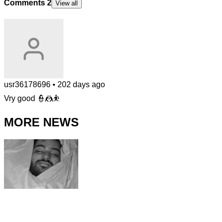
Comments
2
View all
usr36178696
•
202 days ago
Vry good 👮🤼⛹️
MORE NEWS