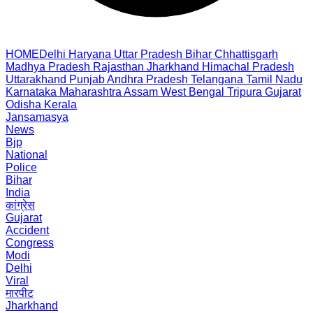
HOME
Delhi
Haryana
Uttar Pradesh
Bihar
Chhattisgarh
Madhya Pradesh
Rajasthan
Jharkhand
Himachal Pradesh
Uttarakhand
Punjab
Andhra Pradesh
Telangana
Tamil Nadu
Karnataka
Maharashtra
Assam
West Bengal
Tripura
Gujarat
Odisha
Kerala
Jansamasya
News
Bjp
National
Police
Bihar
India
कांग्रेस
Gujarat
Accident
Congress
Modi
Delhi
Viral
मारपीट
Jharkhand