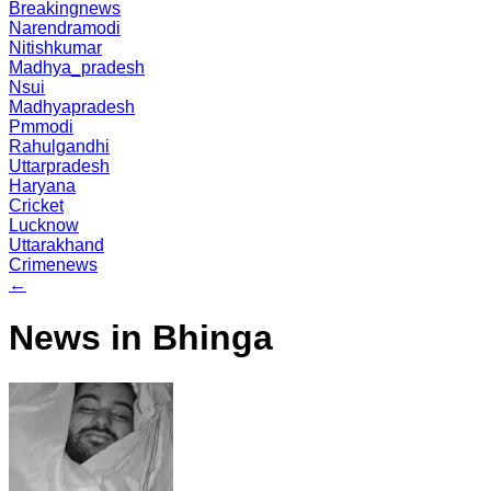
Breakingnews
Narendramodi
Nitishkumar
Madhya_pradesh
Nsui
Madhyapradesh
Pmmodi
Rahulgandhi
Uttarpradesh
Haryana
Cricket
Lucknow
Uttarakhand
Crimenews
←
News in Bhinga