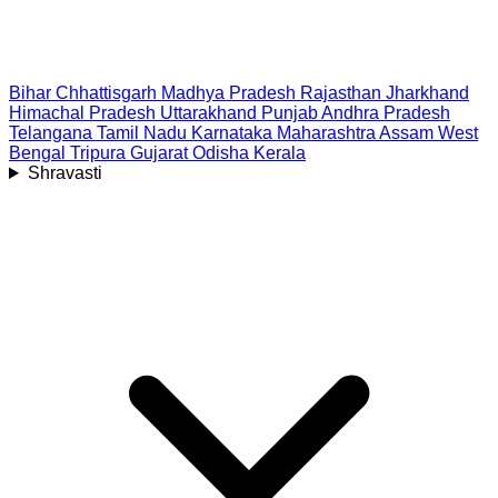
Bihar
Chhattisgarh
Madhya Pradesh
Rajasthan
Jharkhand
Himachal Pradesh
Uttarakhand
Punjab
Andhra Pradesh
Telangana
Tamil Nadu
Karnataka
Maharashtra
Assam
West
Bengal
Tripura
Gujarat
Odisha
Kerala
Shravasti