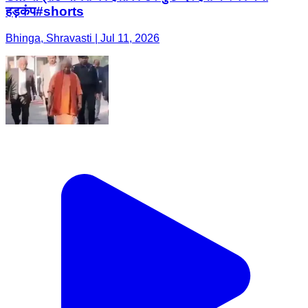
हड़कंप#shorts
Bhinga, Shravasti | Jul 11, 2026