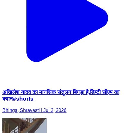
अखिलेश यादव का मानसिक संतुलन बिगड़ा है,डिप्टी सीएम का
बयान#shorts
Bhinga, Shravasti | Jul 2, 2026