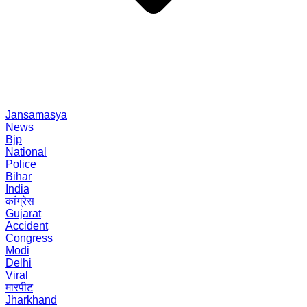
Jansamasya
News
Bjp
National
Police
Bihar
India
कांग्रेस
Gujarat
Accident
Congress
Modi
Delhi
Viral
मारपीट
Jharkhand