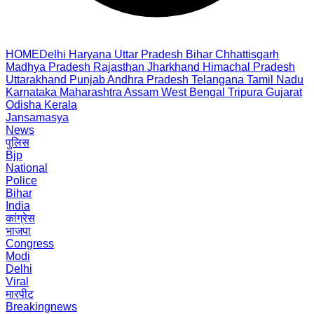
HOME
Delhi
Haryana
Uttar Pradesh
Bihar
Chhattisgarh
Madhya Pradesh
Rajasthan
Jharkhand
Himachal Pradesh
Uttarakhand
Punjab
Andhra Pradesh
Telangana
Tamil Nadu
Karnataka
Maharashtra
Assam
West Bengal
Tripura
Gujarat
Odisha
Kerala
Jansamasya
News
पुलिस
Bjp
National
Police
Bihar
India
कांग्रेस
भाजपा
Congress
Modi
Delhi
Viral
मारपीट
Breakingnews