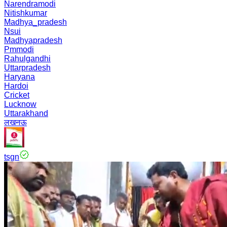
Narendramodi
Nitishkumar
Madhya_pradesh
Nsui
Madhyapradesh
Pmmodi
Rahulgandhi
Uttarpradesh
Haryana
Hardoi
Cricket
Lucknow
Uttarakhand
लखनऊ
tsgn