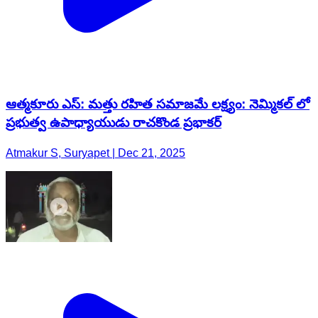
ఆత్మకూరు ఎస్: మత్తు రహిత సమాజమే లక్ష్యం: నెమ్మికల్ లో
ప్రభుత్వ ఉపాధ్యాయుడు రాచకొండ ప్రభాకర్
Atmakur S, Suryapet | Dec 21, 2025