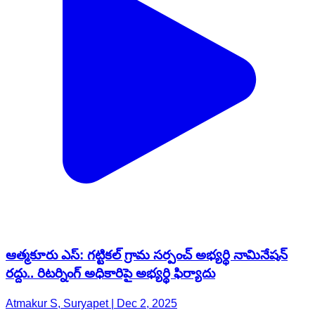
ఆత్మకూరు ఎస్: గట్టికల్ గ్రామ సర్పంచ్ అభ్యర్థి నామినేషన్
రద్దు.. రిటర్నింగ్ అధికారిపై అభ్యర్థి ఫిర్యాదు
Atmakur S, Suryapet | Dec 2, 2025