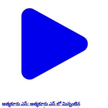
ఆత్మకూరు ఎస్: ఆత్మకూరు ఎస్ లో మిన్నంటిన