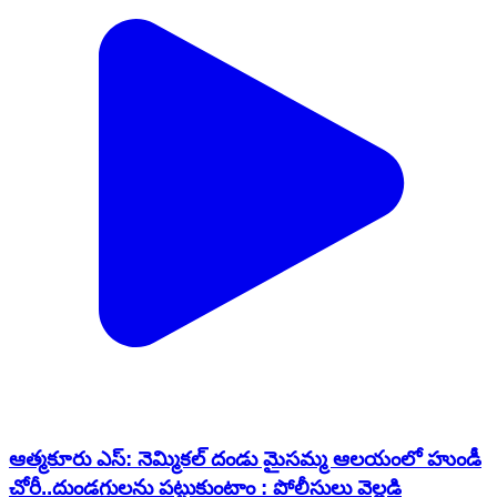
ఆత్మకూరు ఎస్: నెమ్మికల్ దండు మైసమ్మ ఆలయంలో హుండీ
చోరీ..దుండగులను పట్టుకుంటాం : పోలీసులు వెల్లడి