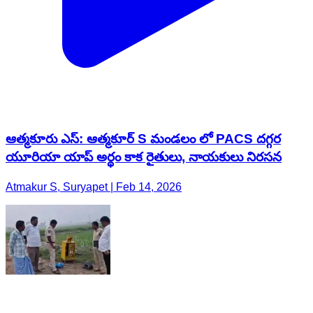
ఆత్మకూరు ఎస్: ఆత్మకూర్ S మండలం లో PACS దగ్గర
యూరియా యాప్ అర్థం కాక రైతులు, నాయకులు నిరసన
Atmakur S, Suryapet | Feb 14, 2026