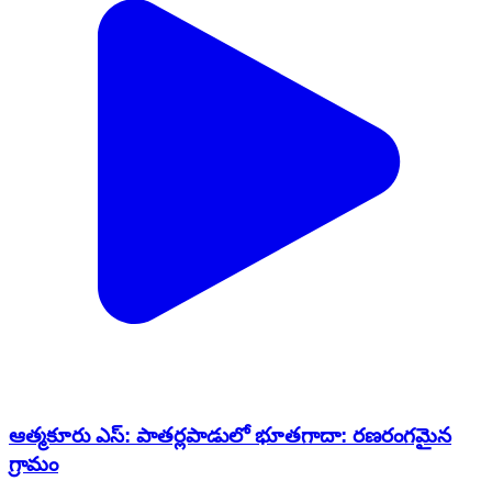
ఆత్మకూరు ఎస్: పాతర్లపాడులో భూతగాదా: రణరంగమైన
గ్రామం