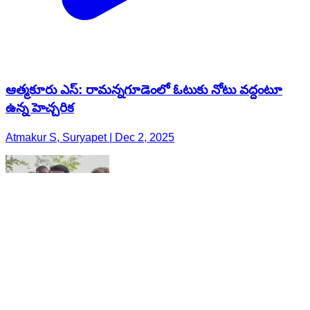
ఆత్మకూరు ఎస్: రామన్నగూడెంలో ఓటుకు నోటు వద్దంటూ
ఉన్న హెచ్చరిక
Atmakur S, Suryapet | Dec 2, 2025