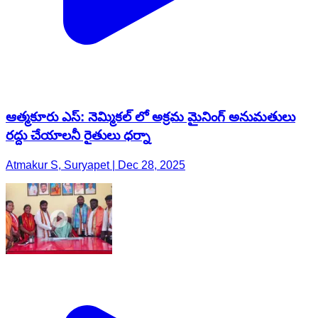
ఆత్మకూరు ఎస్: నెమ్మికల్ లో అక్రమ మైనింగ్‌ అనుమతులు
రద్దు చేయాలనీ రైతులు ధర్నా
Atmakur S, Suryapet | Dec 28, 2025