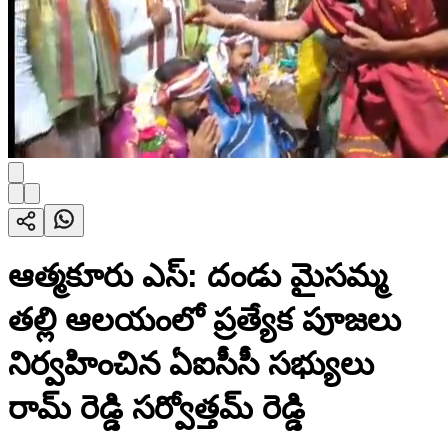
ఆత్మకూరు ఎస్: దండు మైసమ్మ
తల్లి ఆలయంలో ప్రత్యేక పూజలు
నిర్వహించిన ఏఐసీసీ సభ్యులు
రామ్ రెడ్డి సర్వోత్తమ్ రెడ్డి