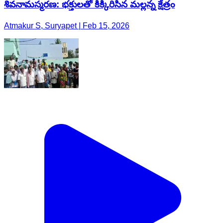
శివనామస్మరణ: భక్తులతో కిక్కిరిసిన మల్లన్న క్షేత్రం
Atmakur S, Suryapet | Feb 15, 2026