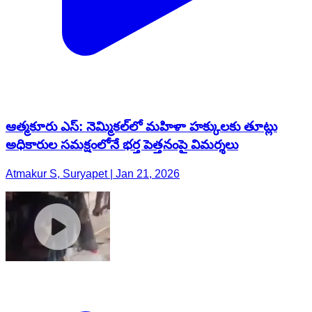
ఆత్మకూరు ఎస్: నెమ్మికల్‌లో మహిళా హక్కులకు తూట్లు
అధికారుల సమక్షంలోనే భర్త పెత్తనంపై విమర్శలు
Atmakur S, Suryapet | Jan 21, 2026