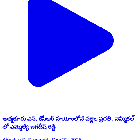
ఆత్మకూరు ఎస్: కేసీఆర్ హయాంలోనే పల్లెల ప్రగతి: నెమ్మికల్
లో ఎమ్మెల్యే జగదీష్ రెడ్డి