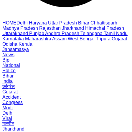
HOME
Delhi
Haryana
Uttar Pradesh
Bihar
Chhattisgarh
Madhya Pradesh
Rajasthan
Jharkhand
Himachal Pradesh
Uttarakhand
Punjab
Andhra Pradesh
Telangana
Tamil Nadu
Karnataka
Maharashtra
Assam
West Bengal
Tripura
Gujarat
Odisha
Kerala
Jansamasya
News
Bjp
National
Police
Bihar
India
कांग्रेस
Gujarat
Accident
Congress
Modi
Delhi
Viral
मारपीट
Jharkhand