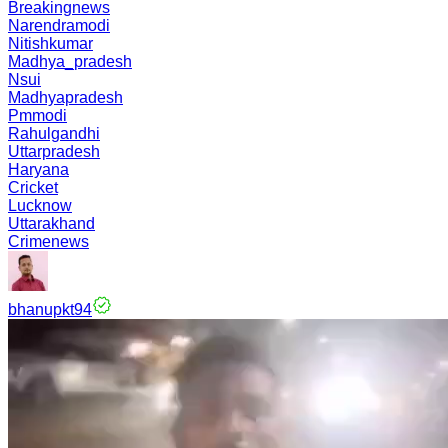
Breakingnews
Narendramodi
Nitishkumar
Madhya_pradesh
Nsui
Madhyapradesh
Pmmodi
Rahulgandhi
Uttarpradesh
Haryana
Cricket
Lucknow
Uttarakhand
Crimenews
bhanupkt94