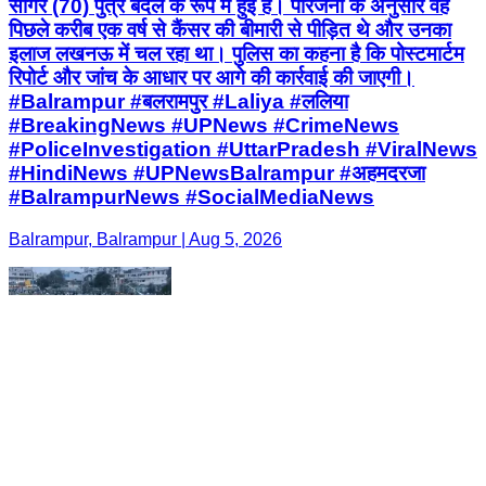
सागर (70) पुत्र बदल के रूप में हुई है। परिजनों के अनुसार वह
पिछले करीब एक वर्ष से कैंसर की बीमारी से पीड़ित थे और उनका
इलाज लखनऊ में चल रहा था। पुलिस का कहना है कि पोस्टमार्टम
रिपोर्ट और जांच के आधार पर आगे की कार्रवाई की जाएगी।
#Balrampur #बलरामपुर #Laliya #ललिया
#BreakingNews #UPNews #CrimeNews
#PoliceInvestigation #UttarPradesh #ViralNews
#HindiNews #UPNewsBalrampur #अहमदरजा
#BalrampurNews #SocialMediaNews
Balrampur, Balrampur | Aug 5, 2026