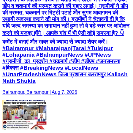
डीप व चकमार्ग की मरम्मत कराने की गुहार लगाई। ग्रामीणों ने डीप
की मरम्मत, चकमार्ग पर मिट्टी पटाई और सुगम आवागमन की
स्थायी व्यवस्था कराने की मांग की। ग्रामीणों ने चेतावनी दी है कि
यदि जल्द समस्या का समाधान नहीं हुआ तो वे बड़े स्तर पर आंदोलन
करने को मजबूर होंगे। आपके गांव में भी ऐसी कोई समस्या है? 👇
कमेंट में बताएं और खबर को ज्यादा से ज्यादा शेयर करें।
#Balrampur #MaharajganjTarai #Tulsipur
#Lohapania #BalrampurNews #UPNews
#ग्रामीणों_का_प्रदर्शन #चकमार्ग #डीप #डीएम #जनसमस्या
#विकास #BreakingNews #LocalNews
#UttarPradeshNews जिला प्रशासन बलरामपुर Kailash
Nath Shukla
Balrampur, Balrampur | Aug 7, 2026