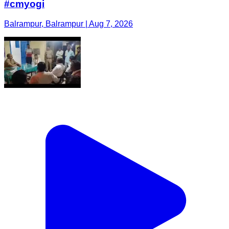
#cmyogi
Balrampur, Balrampur | Aug 7, 2026