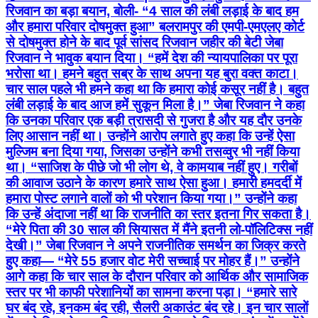
रिजवान का बड़ा बयान, बोली- “4 साल की लंबी लड़ाई के बाद हम
और हमारा परिवार दोषमुक्त हुआ” बलरामपुर की एमपी-एमएलए कोर्ट
से दोषमुक्त होने के बाद पूर्व सांसद रिजवान जहीर की बेटी जेबा
रिजवान ने भावुक बयान दिया। “हमें देश की न्यायपालिका पर पूरा
भरोसा था। हमने बहुत सब्र के साथ अपना यह बुरा वक्त काटा।
चार साल पहले भी हमने कहा था कि हमारा कोई कसूर नहीं है। बहुत
लंबी लड़ाई के बाद आज हमें सुकून मिला है।” जेबा रिजवान ने कहा
कि उनका परिवार एक बड़ी त्रासदी से गुजरा है और यह दौर उनके
लिए आसान नहीं था। उन्होंने आरोप लगाते हुए कहा कि उन्हें ऐसा
मुल्जिम बना दिया गया, जिसका उन्होंने कभी तसव्वुर भी नहीं किया
था। “साजिश के पीछे जो भी लोग थे, वे कामयाब नहीं हुए। गरीबों
की आवाज उठाने के कारण हमारे साथ ऐसा हुआ। हमारी हमदर्दी में
हमारा पोस्ट लगाने वालों को भी परेशान किया गया।” उन्होंने कहा
कि उन्हें अंदाजा नहीं था कि राजनीति का स्तर इतना गिर सकता है।
“मेरे पिता की 30 साल की सियासत में मैंने इतनी लो-पॉलिटिक्स नहीं
देखी।” जेबा रिजवान ने अपने राजनीतिक समर्थन का जिक्र करते
हुए कहा— “मेरे 55 हजार वोट मेरी सच्चाई पर मोहर हैं।” उन्होंने
आगे कहा कि चार साल के दौरान परिवार को आर्थिक और सामाजिक
स्तर पर भी काफी परेशानियों का सामना करना पड़ा। “हमारे सारे
घर बंद रहे, इनकम बंद रही, सैलरी अकाउंट बंद रहे। इन चार सालों