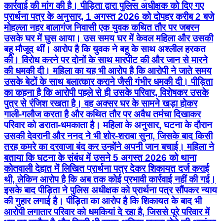
कार्रवाई की मांग की है। पीड़िता द्वारा पुलिस अधीक्षक को दिए गए
प्रार्थना पत्र के अनुसार, 1 अगस्त 2026 को दोपहर करीब 2 बजे
मोहल्ला नहर बालागंज निवासी एक युवक कथित तौर पर जबरन
उसके घर में घुस आया। उस समय घर में केवल महिला और उसकी
बहू मौजूद थीं। आरोप है कि युवक ने बहू के साथ अश्लील हरकत
की। विरोध करने पर दोनों के साथ मारपीट की और जान से मारने
की धमकी दी। महिला का यह भी आरोप है कि आरोपी ने जाते समय
उसके बेटों के साथ बलात्कार कराने जैसी गंभीर धमकी दी। पीड़िता
का कहना है कि आरोपी पहले से ही उसके परिवार, विशेषकर उसके
पुत्र से रंजिश रखता है। वह अक्सर घर के सामने खड़ा होकर
गाली-गलौज करता है और कथित तौर पर अवैध तमंचा दिखाकर
परिवार को डराता-धमकाता है। महिला के अनुसार, घटना के दौरान
उसकी देवरानी और ननद ने भी शोर-शराबा सुना, जिसके बाद किसी
तरह कमरे का दरवाजा बंद कर उन्होंने अपनी जान बचाई। महिला ने
बताया कि घटना के संबंध में उसने 5 अगस्त 2026 को थाना
कोतवाली देहात में लिखित प्रार्थना पत्र देकर शिकायत दर्ज कराई
थी, लेकिन आरोप है कि अब तक कोई प्रभावी कार्रवाई नहीं की गई।
इसके बाद पीड़िता ने पुलिस अधीक्षक को प्रार्थना पत्र सौंपकर न्याय
की गुहार लगाई है। पीड़िता का आरोप है कि शिकायत के बाद भी
आरोपी लगातार परिवार को धमकियां दे रहा है, जिससे पूरे परिवार में