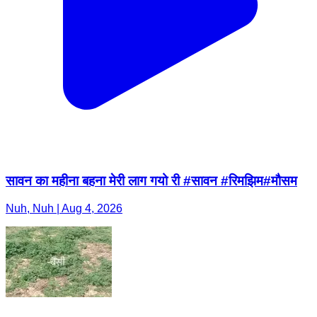
सावन का महीना बहना मेरी लाग गयो री #सावन #रिमझिम#मौसम
Nuh, Nuh | Aug 4, 2026