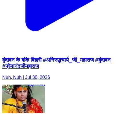
वृंदावन के बांके बिहारी #अनिरुद्धचार्य_जी_महाराज #बृंदावन
#प्रेमानंदजीमहाराज
Nuh, Nuh | Jul 30, 2026