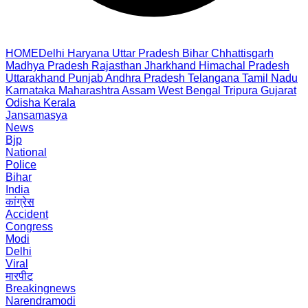
HOME
Delhi
Haryana
Uttar Pradesh
Bihar
Chhattisgarh
Madhya Pradesh
Rajasthan
Jharkhand
Himachal Pradesh
Uttarakhand
Punjab
Andhra Pradesh
Telangana
Tamil Nadu
Karnataka
Maharashtra
Assam
West Bengal
Tripura
Gujarat
Odisha
Kerala
Jansamasya
News
Bjp
National
Police
Bihar
India
कांग्रेस
Accident
Congress
Modi
Delhi
Viral
मारपीट
Breakingnews
Narendramodi