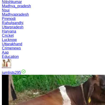
Nitishkumar
Madhya_pradesh
Nsui
Madhyapradesh
Pmmodi
Rahulgandhi
Uttarpradesh
Haryana
Cricket
Lucknow
Uttarakhand
Crimenews
Aap
Education
jurnlists295