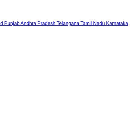
nd
Punjab
Andhra Pradesh
Telangana
Tamil Nadu
Karnataka