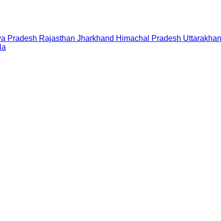
a Pradesh
Rajasthan
Jharkhand
Himachal Pradesh
Uttarakha
la