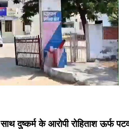
ाथ दुष्कर्म के आरोपी रोहिताश ऊर्फ पटव