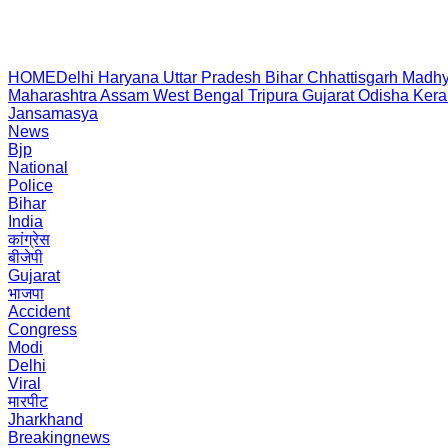
HOME
Delhi
Haryana
Uttar Pradesh
Bihar
Chhattisgarh
Madhy
Maharashtra
Assam
West Bengal
Tripura
Gujarat
Odisha
Kera
Jansamasya
News
Bjp
National
Police
Bihar
India
कांग्रेस
बीजेपी
Gujarat
भाजपा
Accident
Congress
Modi
Delhi
Viral
मारपीट
Jharkhand
Breakingnews