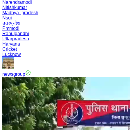
Narendramodi
Nitishkumar
Madhya_pradesh
Nsui
उत्तरप्रदेश
Pmmodi
Rahulgandhi
Uttarpradesh
Haryana
Cricket
Lucknow
newsgroup