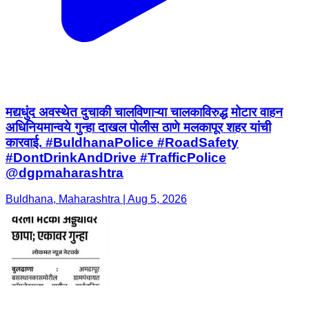
मद्यधुंद अवस्थेत दुचाकी चालविणाऱ्या चालकाविरुद्ध मोटार वाहन
अधिनियमान्वये गुन्हा दाखल पोलीस ठाणे मलकापूर शहर यांची
कारवाई. #BuldhanaPolice #RoadSafety
#DontDrinkAndDrive #TrafficPolice
@dgpmaharashtra
Buldhana, Maharashtra | Aug 5, 2026