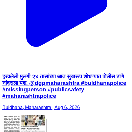
हरवलेली मुलगी २४ तासांच्या आत सुखरूप शोधण्यात पोलीस ठाणे
नांदुराला यश. @dgpmaharashtra #buldhanapolice
#missingperson #publicsafety
#maharashtrapolice
Buldhana, Maharashtra | Aug 6, 2026