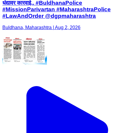
धंद्यावर कारवाई.. #BuldhanaPolice
#MissionParivartan #MaharashtraPolice
#LawAndOrder @dgpmaharashtra
Buldhana, Maharashtra | Aug 2, 2026