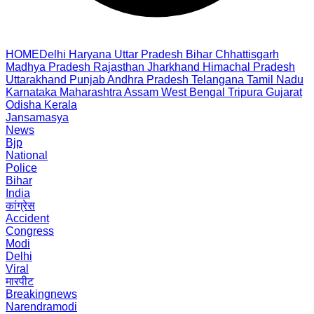
HOME
Delhi
Haryana
Uttar Pradesh
Bihar
Chhattisgarh
Madhya Pradesh
Rajasthan
Jharkhand
Himachal Pradesh
Uttarakhand
Punjab
Andhra Pradesh
Telangana
Tamil Nadu
Karnataka
Maharashtra
Assam
West Bengal
Tripura
Gujarat
Odisha
Kerala
Jansamasya
News
Bjp
National
Police
Bihar
India
कांग्रेस
Accident
Congress
Modi
Delhi
Viral
मारपीट
Breakingnews
Narendramodi