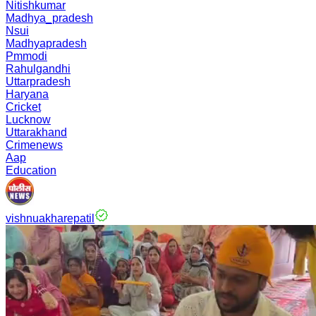
Nitishkumar
Madhya_pradesh
Nsui
Madhyapradesh
Pmmodi
Rahulgandhi
Uttarpradesh
Haryana
Cricket
Lucknow
Uttarakhand
Crimenews
Aap
Education
vishnuakharepatil