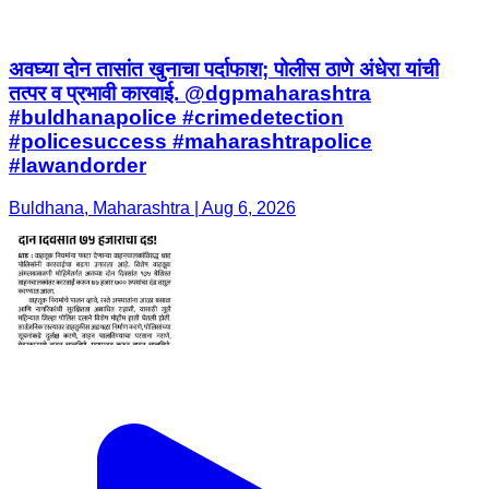
अवघ्या दोन तासांत खुनाचा पर्दाफाश; पोलीस ठाणे अंधेरा यांची
तत्पर व प्रभावी कारवाई. @dgpmaharashtra
#buldhanapolice #crimedetection
#policesuccess #maharashtrapolice
#lawandorder
Buldhana, Maharashtra | Aug 6, 2026