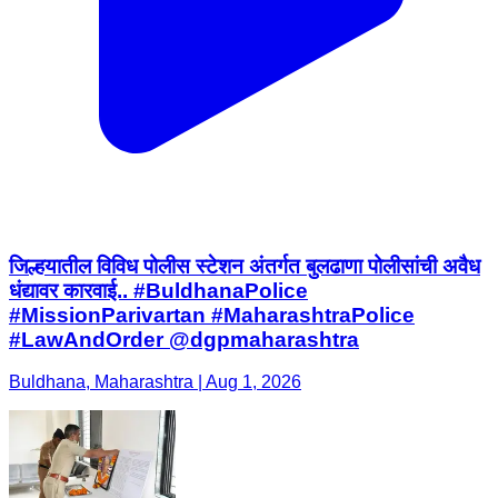
जिल्हयातील विविध पोलीस स्टेशन अंतर्गत बुलढाणा पोलीसांची अवैध
धंद्यावर कारवाई.. #BuldhanaPolice
#MissionParivartan #MaharashtraPolice
#LawAndOrder @dgpmaharashtra
Buldhana, Maharashtra | Aug 1, 2026