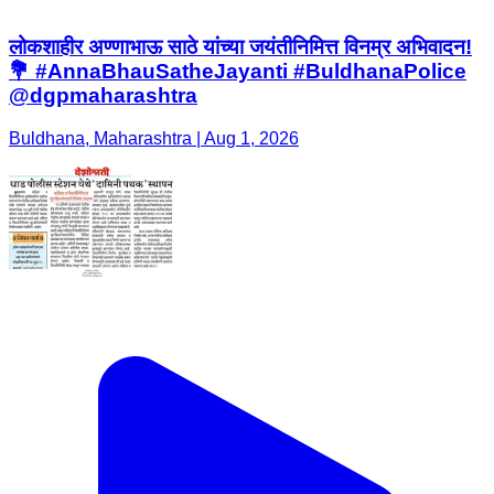
लोकशाहीर अण्णाभाऊ साठे यांच्या जयंतीनिमित्त विनम्र अभिवादन!
💐 #AnnaBhauSatheJayanti #BuldhanaPolice
@dgpmaharashtra
Buldhana, Maharashtra | Aug 1, 2026