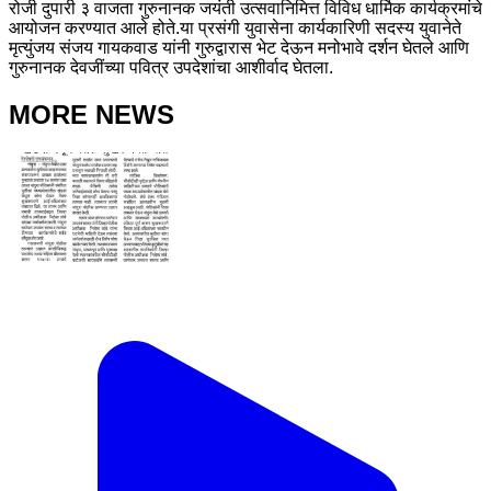
रोजी दुपारी ३ वाजता गुरुनानक जयंती उत्सवानिमित्त विविध धार्मिक कार्यक्रमांचे
आयोजन करण्यात आले होते.या प्रसंगी युवासेना कार्यकारिणी सदस्य युवानेते
मृत्युंजय संजय गायकवाड यांनी गुरुद्वारास भेट देऊन मनोभावे दर्शन घेतले आणि
गुरुनानक देवजींच्या पवित्र उपदेशांचा आशीर्वाद घेतला.
MORE NEWS