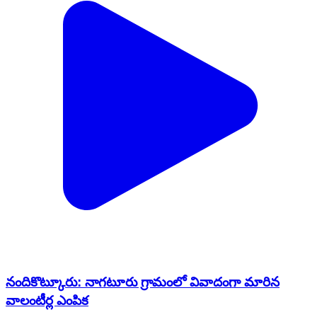
నందికొట్కూరు: నాగటూరు గ్రామంలో వివాదంగా మారిన
వాలంటీర్ల ఎంపిక