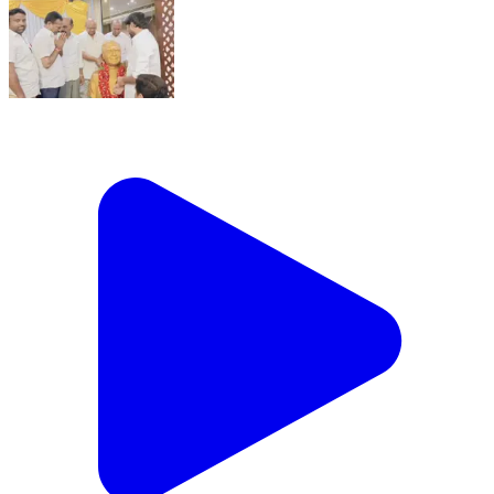
నందికొట్కూరు: పట్టణంలో టీడీపీ నియోజకవర్గ క్లస్టర్