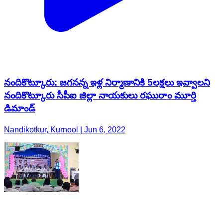
నందికొట్కూరు: జగనన్న ఇళ్ల నిర్మాణానికి 5లక్షలు ఇవ్వాలని
నందికొట్కూరు సీపీఐ జిల్లా నాయకులు రఘురాం మూర్తి
డిమాండ్
Nandikotkur, Kurnool | Jun 6, 2022