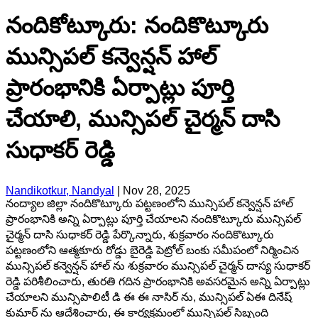
నందికోట్కూరు: నందికొట్కూరు
మున్సిపల్ కన్వెన్షన్ హాల్
ప్రారంభానికి ఏర్పాట్లు పూర్తి
చేయాలి, మున్సిపల్ చైర్మన్ దాసి
సుధాకర్ రెడ్డి
Nandikotkur, Nandyal
|
Nov 28, 2025
నంద్యాల జిల్లా నందికొట్కూరు పట్టణంలోని మున్సిపల్ కన్వెన్షన్ హాల్
ప్రారంభానికి అన్ని ఏర్పాట్లు పూర్తి చేయాలని నందికొట్కూరు మున్సిపల్
చైర్మన్ దాసి సుధాకర్ రెడ్డి పేర్కొన్నారు, శుక్రవారం నందికొట్కూరు
పట్టణంలోని ఆత్మకూరు రోడ్డు బైరెడ్డి పెట్రోల్ బంకు సమీపంలో నిర్మించిన
మున్సిపల్ కన్వెన్షన్ హాల్ ను శుక్రవారం మున్సిపల్ చైర్మన్ దాస్య సుధాకర్
రెడ్డి పరిశీలించారు, తురతి గదిన ప్రారంభానికి అవసరమైన అన్ని ఏర్పాట్లు
చేయాలని మున్సిపాలిటీ డి ఈ ఈ నాసిర్ ను, మున్సిపల్ ఏఈ దినేష్
కుమార్ ను ఆదేశించారు, ఈ కార్యక్రమంలో మున్సిపల్ సిబ్బంది