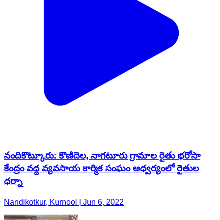
నందికొట్కూరు: కొణిదెల, నాగటూరు గ్రామాల రైతు భరోసా
కేంద్రం వద్ద వ్యవసాయ కార్మిక సంఘం ఆధ్వర్యంలో రైతుల
ధర్నా
Nandikotkur, Kurnool | Jun 6, 2022