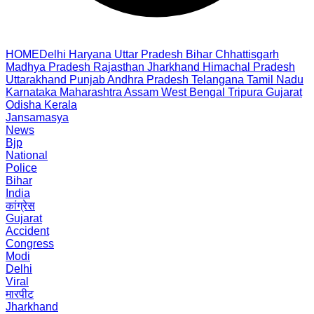
HOME
Delhi
Haryana
Uttar Pradesh
Bihar
Chhattisgarh
Madhya Pradesh
Rajasthan
Jharkhand
Himachal Pradesh
Uttarakhand
Punjab
Andhra Pradesh
Telangana
Tamil Nadu
Karnataka
Maharashtra
Assam
West Bengal
Tripura
Gujarat
Odisha
Kerala
Jansamasya
News
Bjp
National
Police
Bihar
India
कांग्रेस
Gujarat
Accident
Congress
Modi
Delhi
Viral
मारपीट
Jharkhand