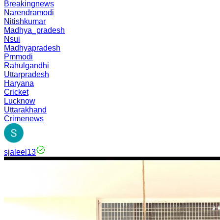
Breakingnews
Narendramodi
Nitishkumar
Madhya_pradesh
Nsui
Madhyapradesh
Pmmodi
Rahulgandhi
Uttarpradesh
Haryana
Cricket
Lucknow
Uttarakhand
Crimenews
sjaleel13