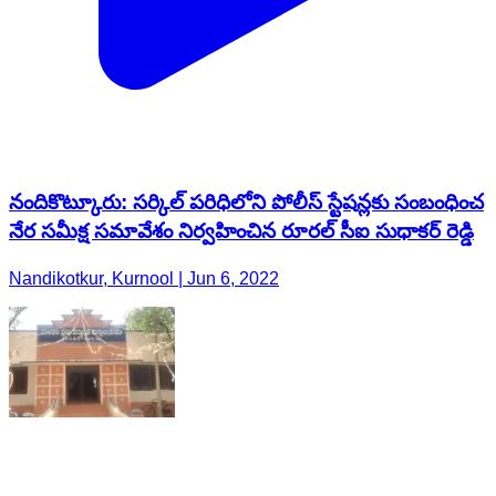
నందికొట్కూరు: సర్కిల్ పరిధిలోని పోలీస్ స్టేషన్లకు సంబంధించ
నేర సమీక్ష సమావేశం నిర్వహించిన రూరల్ సీఐ సుధాకర్ రెడ్డి
Nandikotkur, Kurnool | Jun 6, 2022