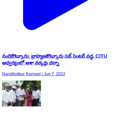
నందికొట్కూరు: బ్రాహ్మణకొట్కూరు సబ్ సెంటర్ వద్ద, CITU
ఆధ్వర్యంలో ఆశా వర్కర్లు ధర్నా
Nandikotkur, Kurnool | Jun 7, 2022