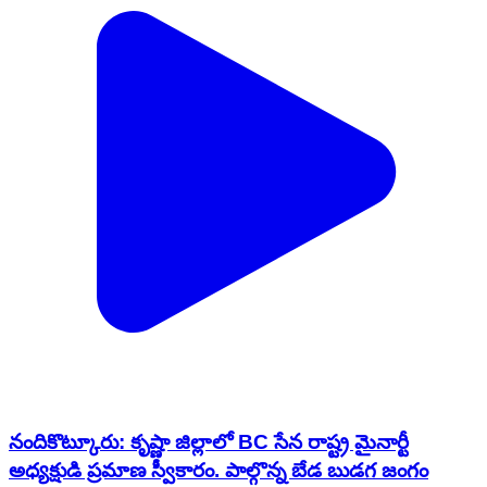
నందికొట్కూరు: కృష్ణా జిల్లాలో BC సేన రాష్ట్ర మైనార్టీ
అధ్యక్షుడి ప్రమాణ స్వీకారం. పాల్గొన్న బేడ బుడగ జంగం