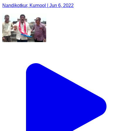
Nandikotkur, Kurnool | Jun 6, 2022