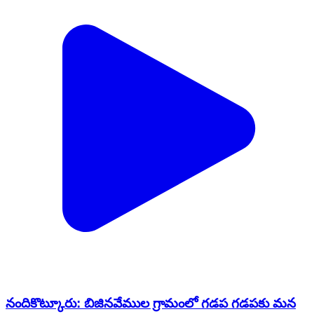
నందికొట్కూరు: బిజినవేముల గ్రామంలో గడప గడపకు మన