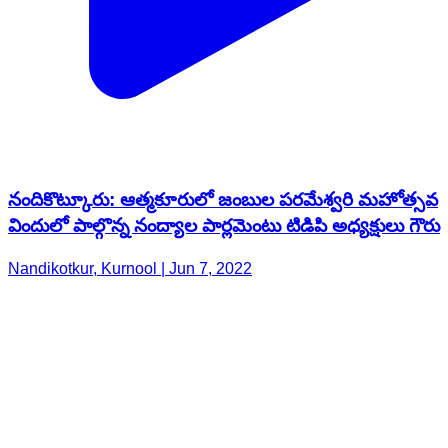
నందికొట్కూరు: ఆత్మకూరులో జంబుల పరమేశ్వరి మహోత్సవ
విందులో పాల్గొన్న నంద్యాల పార్లమెంటు టిడిపి అధ్యక్షులు గౌరు
Nandikotkur, Kurnool | Jun 7, 2022