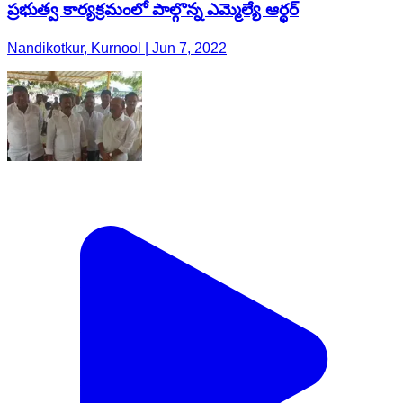
ప్రభుత్వ కార్యక్రమంలో పాల్గొన్న ఎమ్మెల్యే ఆర్థర్
Nandikotkur, Kurnool | Jun 7, 2022