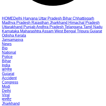
HOME
Delhi
Haryana
Uttar Pradesh
Bihar
Chhattisgarh
Madhya Pradesh
Rajasthan
Jharkhand
Himachal Pradesh
Uttarakhand
Punjab
Andhra Pradesh
Telangana
Tamil Nadu
Karnataka
Maharashtra
Assam
West Bengal
Tripura
Gujarat
Odisha
Kerala
Jansamasya
News
Bjp
National
Police
Bihar
India
कांग्रेस
Gujarat
Accident
Congress
Modi
Delhi
Viral
मारपीट
Jharkhand