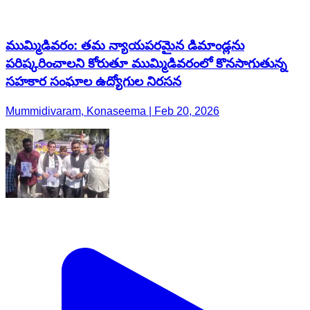
ముమ్మిడివరం: తమ న్యాయపరమైన డిమాండ్లను
పరిష్కరించాలని కోరుతూ ముమ్మిడివరంలో కొనసాగుతున్న
సహకార సంఘాల ఉద్యోగుల నిరసన
Mummidivaram, Konaseema | Feb 20, 2026