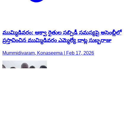
ముమ్మిడివరం: ఆక్వా రైతుల సబ్సిడీ సమస్యపై అసెంబ్లీలో
ప్రస్తావించిన ముమ్మిడివరం ఎమ్మెల్యే దాట్ల సుబ్బరాజు
Mummidivaram, Konaseema | Feb 17, 2026