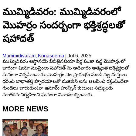
ముమ్మిడివరం: ముమ్మిడివరంలో
మొహర్రం సందర్బంగా భక్తిశ్రద్ధలతో
షహాదత్
Mummidivaram, Konaseema
|
Jul 6, 2025
ముమ్మిడివరం ఆస్థానయే బీబీజైనబీయా పీర్ల పంజా వద్ద మొహర్రంలో
భాగంగా షియా ముస్లింలు షహాదత్ ను ఆదివారం అత్యంత భక్తిశ్రద్ధలతో
ఘనంగా నిర్వహించారు. మొహర్రం నెల ప్రారంభం నుండి నల్ల దుస్తులు
ధరించి బాధాతప్త హృదయాలతో మజిలీస్ లను ఆలపించి రక్తంచిందేలా
గుండెలు బాదుకుంటూ ఇమామ్ హుస్సేన్ కుటుంబ సభ్యులకు
మాతoనునిర్వహించి ఘనంగా నివాళులర్పించారు.
MORE NEWS