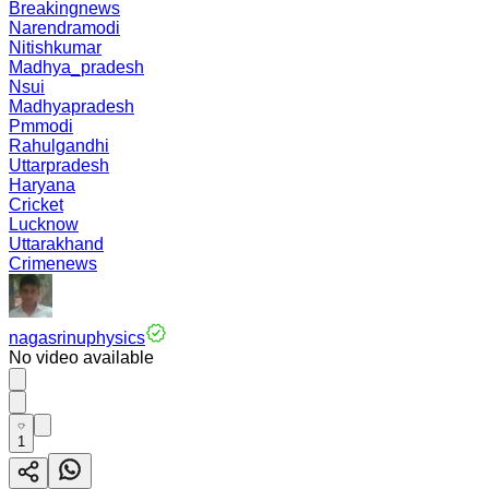
Breakingnews
Narendramodi
Nitishkumar
Madhya_pradesh
Nsui
Madhyapradesh
Pmmodi
Rahulgandhi
Uttarpradesh
Haryana
Cricket
Lucknow
Uttarakhand
Crimenews
nagasrinuphysics
No video available
1