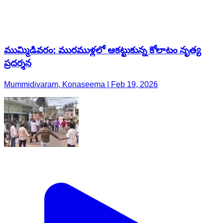
ముమ్మిడివరం: మురముళ్లలో ఆకట్టుకున్న కోలాటం నృత్య
ప్రదర్శన
Mummidivaram, Konaseema | Feb 19, 2026