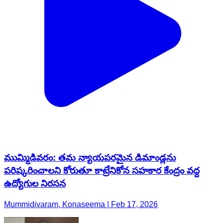
ముమ్మిడివరం: తమ న్యాయపరమైన డిమాండ్లను
పరిష్కరించాలని కోరుతూ కాట్రేనికోన సహకార కేంద్రం వద్ద
ఉద్యోగుల నిరసన
Mummidivaram, Konaseema | Feb 17, 2026