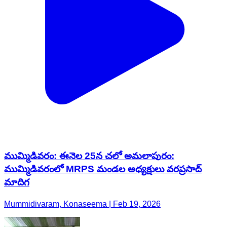
ముమ్మిడివరం: ఈనెల 25న చలో అమలాపురం:
ముమ్మిడివరంలో MRPS మండల అధ్యక్షులు వరప్రసాద్
మాదిగ
Mummidivaram, Konaseema | Feb 19, 2026