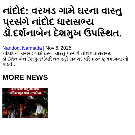
નાંદોદ: વરખડ ગામે ઘરના વાસ્તુ
પ્રસંગે નાંદોદ ધારાસભ્ય
ડૉ.દર્શનાબેન દેશમુખ ઉપસ્થિત.
Nandod, Narmada
|
Nov 6, 2025
નાંદોદ ના વરખડ ગામે ઘરના વાસ્તુ પ્રસંગે નાંદોદ ધારાસભ્ય
ડૉ.દર્શનાબેન દેશમુખ ઉપસ્થિત રહી સમગ્ર પરિવારને શુભકામનાઓ
પાઠવી.
MORE NEWS