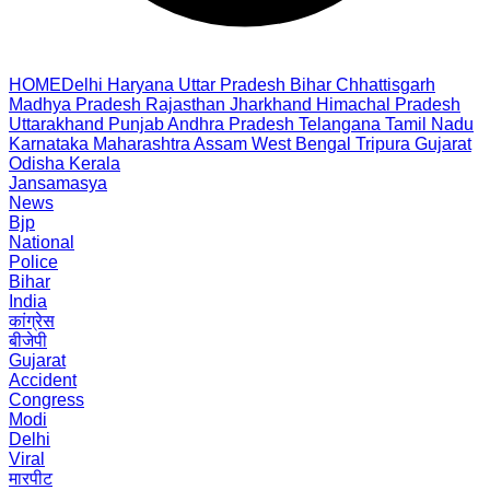
HOME
Delhi
Haryana
Uttar Pradesh
Bihar
Chhattisgarh
Madhya Pradesh
Rajasthan
Jharkhand
Himachal Pradesh
Uttarakhand
Punjab
Andhra Pradesh
Telangana
Tamil Nadu
Karnataka
Maharashtra
Assam
West Bengal
Tripura
Gujarat
Odisha
Kerala
Jansamasya
News
Bjp
National
Police
Bihar
India
कांग्रेस
बीजेपी
Gujarat
Accident
Congress
Modi
Delhi
Viral
मारपीट