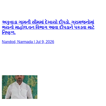
અકુવાડા ગામની સીમમાં દેખાયો દીપડો. ગ્રામજનોમાં
ભયનો માહોલ,વન વિભાગ આવા દીપડાને પકડવા માટે
નિષ્ફળ.
Nandod, Narmada | Jul 9, 2026