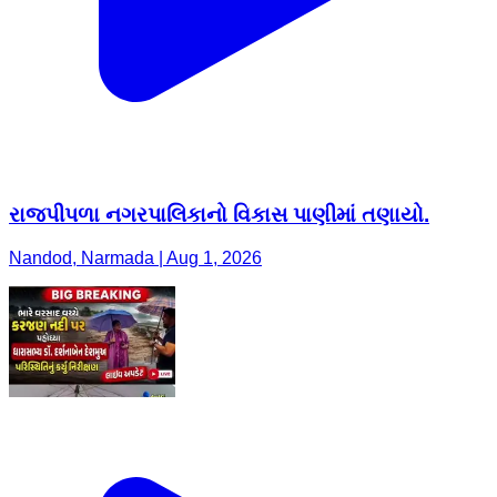
રાજપીપળા નગરપાલિકાનો વિકાસ પાણીમાં તણાયો.
Nandod, Narmada | Aug 1, 2026