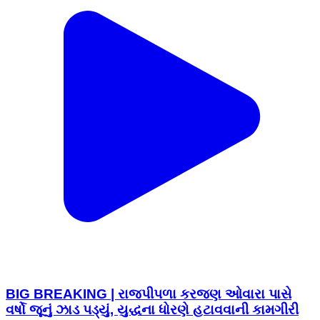
BIG BREAKING | રાજપીપળા કરજણ ઓવારા પાસે
વર્ષો જૂનું ઝાડ પડ્યું, યુદ્ધના ધોરણે હટાવવાની કામગીરી