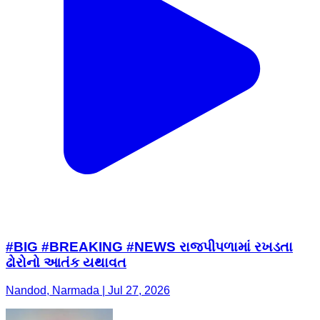
#BIG #BREAKING #NEWS રાજપીપળામાં રખડતા
ઢોરોનો આતંક યથાવત
Nandod, Narmada | Jul 27, 2026