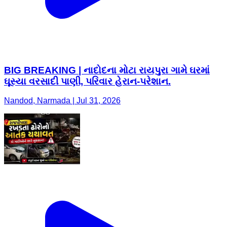
BIG BREAKING | નાદોદના મોટા રાયપુરા ગામે ઘરમાં
ઘૂસ્યા વરસાદી પાણી, પરિવાર હેરાન-પરેશાન.
Nandod, Narmada | Jul 31, 2026