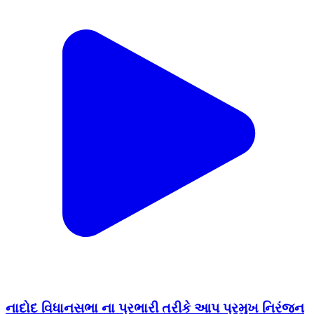
નાદોદ વિધાનસભા ના પ્રભારી તરીકે આપ પ્રમુખ નિરંજન
વસાવા ને જવાબદારી આપી ધારાસભ્ય ચૈતર વસાવા
#નર્મદા
Nandod, Narmada | Jul 8, 2026