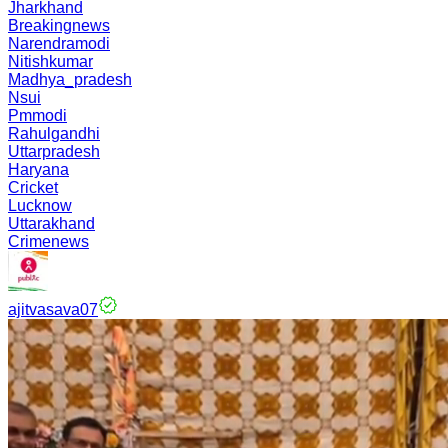
Jharkhand
Breakingnews
Narendramodi
Nitishkumar
Madhya_pradesh
Nsui
Pmmodi
Rahulgandhi
Uttarpradesh
Haryana
Cricket
Lucknow
Uttarakhand
Crimenews
ajitvasava07