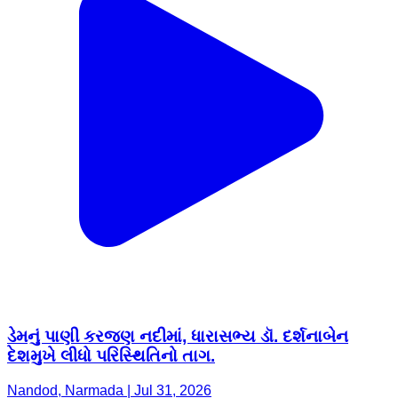
ડેમનું પાણી કરજણ નદીમાં, ધારાસભ્ય ડૉ. દર્શનાબેન
દેશમુખે લીધો પરિસ્થિતિનો તાગ.
Nandod, Narmada | Jul 31, 2026