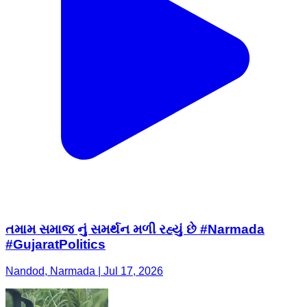
તમામ સમાજ નું સમર્થન મળી રહ્યું છે #Narmada
#GujaratPolitics
Nandod, Narmada | Jul 17, 2026