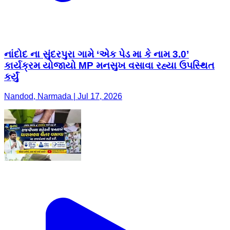
નાંદોદ ના સુંદરપુરા ગામે ‘એક પેડ મા કે નામ 3.0’
કાર્યક્રમ યોજાયો MP મનસુખ વસાવા રહ્યા ઉપસ્થિત
કર્યું
Nandod, Narmada | Jul 17, 2026