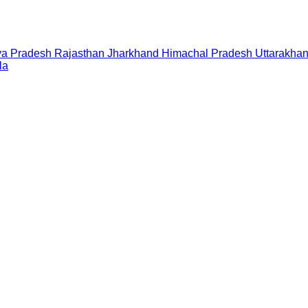
a Pradesh
Rajasthan
Jharkhand
Himachal Pradesh
Uttarakha
la