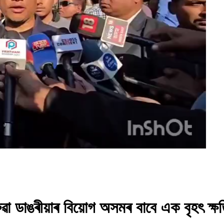
ৰুৱা ডাঙৰীয়াৰ বিয়োগ অসমৰ বাবে এক বৃহৎ ক্ষত