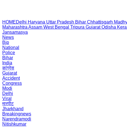
HOME
Delhi
Haryana
Uttar Pradesh
Bihar
Chhattisgarh
Madhy
Maharashtra
Assam
West Bengal
Tripura
Gujarat
Odisha
Kera
Jansamasya
News
Bjp
National
Police
Bihar
India
कांग्रेस
Gujarat
Accident
Congress
Modi
Delhi
Viral
मारपीट
Jharkhand
Breakingnews
Narendramodi
Nitishkumar