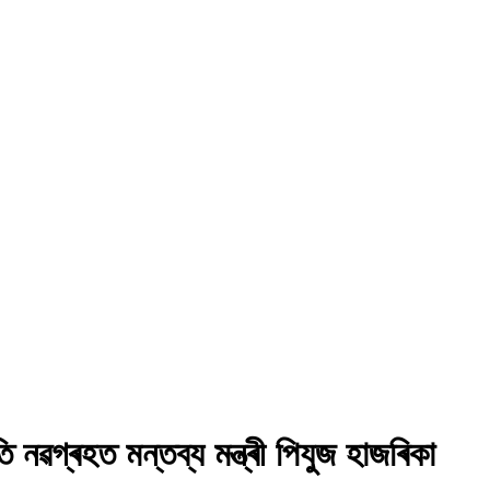
ি নৱগ্ৰহত মন্তব্য মন্ত্ৰী পিযুজ হাজৰিকা