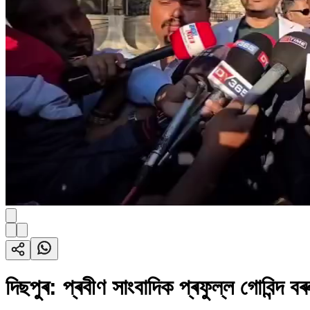
দিছপুৰ: প্ৰবীণ সাংবাদিক প্ৰফুল্ল গোবিন্দ ব