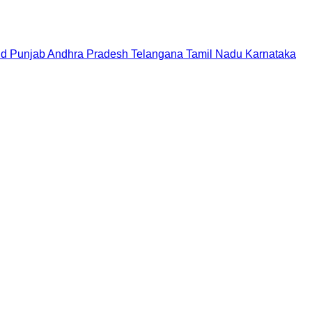
nd
Punjab
Andhra Pradesh
Telangana
Tamil Nadu
Karnataka