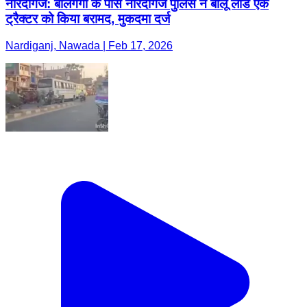
नारदीगंज: बालगंगा के पास नारदीगंज पुलिस ने बालू लोड एक
ट्रैक्टर को किया बरामद, मुकदमा दर्ज
Nardiganj, Nawada | Feb 17, 2026