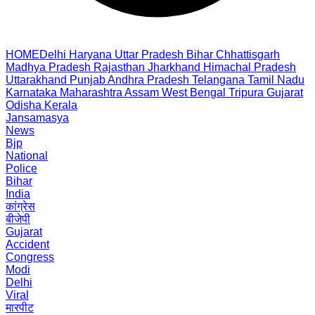
HOME
Delhi
Haryana
Uttar Pradesh
Bihar
Chhattisgarh
Madhya Pradesh
Rajasthan
Jharkhand
Himachal Pradesh
Uttarakhand
Punjab
Andhra Pradesh
Telangana
Tamil Nadu
Karnataka
Maharashtra
Assam
West Bengal
Tripura
Gujarat
Odisha
Kerala
Jansamasya
News
Bjp
National
Police
Bihar
India
कांग्रेस
बीजेपी
Gujarat
Accident
Congress
Modi
Delhi
Viral
मारपीट