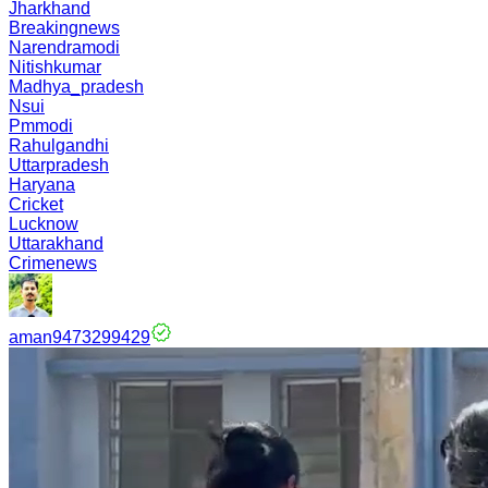
Jharkhand
Breakingnews
Narendramodi
Nitishkumar
Madhya_pradesh
Nsui
Pmmodi
Rahulgandhi
Uttarpradesh
Haryana
Cricket
Lucknow
Uttarakhand
Crimenews
aman9473299429