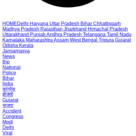
HOME
Delhi
Haryana
Uttar Pradesh
Bihar
Chhattisgarh
Madhya Pradesh
Rajasthan
Jharkhand
Himachal Pradesh
Uttarakhand
Punjab
Andhra Pradesh
Telangana
Tamil Nadu
Karnataka
Maharashtra
Assam
West Bengal
Tripura
Gujarat
Odisha
Kerala
Jansamasya
News
Bjp
National
Police
Bihar
India
कांग्रेस
बीजेपी
Gujarat
भाजपा
Accident
Congress
Modi
Delhi
Viral