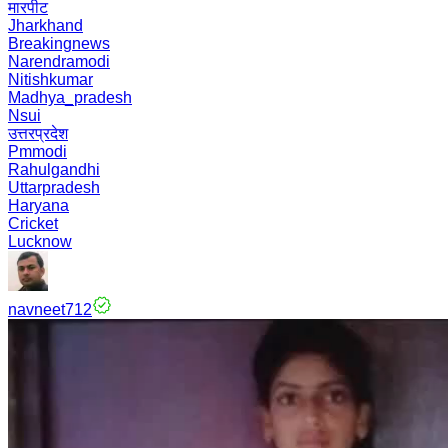
मारपीट
Jharkhand
Breakingnews
Narendramodi
Nitishkumar
Madhya_pradesh
Nsui
उत्तरप्रदेश
Pmmodi
Rahulgandhi
Uttarpradesh
Haryana
Cricket
Lucknow
navneet712