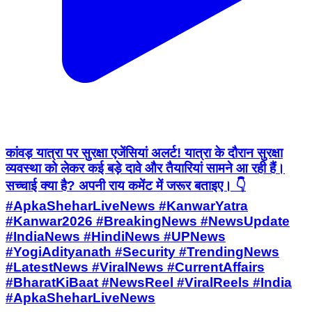
कांवड़ यात्रा पर सुरक्षा एजेंसियां अलर्ट! यात्रा के दौरान सुरक्षा
व्यवस्था को लेकर कई बड़े दावे और तैयारियां सामने आ रही हैं।
सच्चाई क्या है? अपनी राय कमेंट में जरूर बताइए। 👇
#ApkaSheharLiveNews #KanwarYatra
#Kanwar2026 #BreakingNews #NewsUpdate
#IndiaNews #HindiNews #UPNews
#YogiAdityanath #Security #TrendingNews
#LatestNews #ViralNews #CurrentAffairs
#BharatKiBaat #NewsReel #ViralReels #India
#ApkaSheharLiveNews