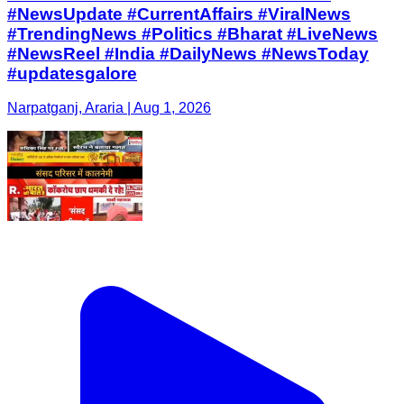
#NewsUpdate #CurrentAffairs #ViralNews
#TrendingNews #Politics #Bharat #LiveNews
#NewsReel #India #DailyNews #NewsToday
#updatesgalore
Narpatganj, Araria | Aug 1, 2026