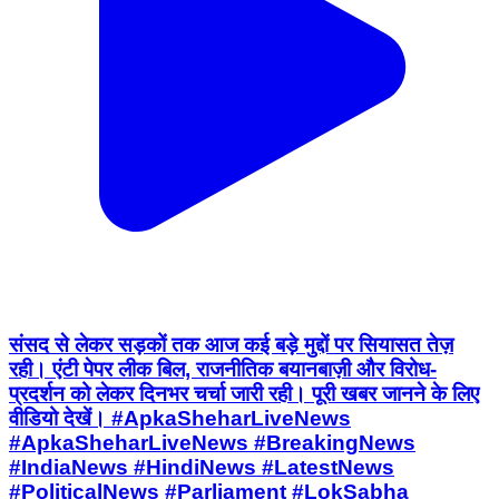
संसद से लेकर सड़कों तक आज कई बड़े मुद्दों पर सियासत तेज़
रही। एंटी पेपर लीक बिल, राजनीतिक बयानबाज़ी और विरोध-
प्रदर्शन को लेकर दिनभर चर्चा जारी रही। पूरी खबर जानने के लिए
वीडियो देखें। #ApkaSheharLiveNews
#ApkaSheharLiveNews #BreakingNews
#IndiaNews #HindiNews #LatestNews
#PoliticalNews #Parliament #LokSabha