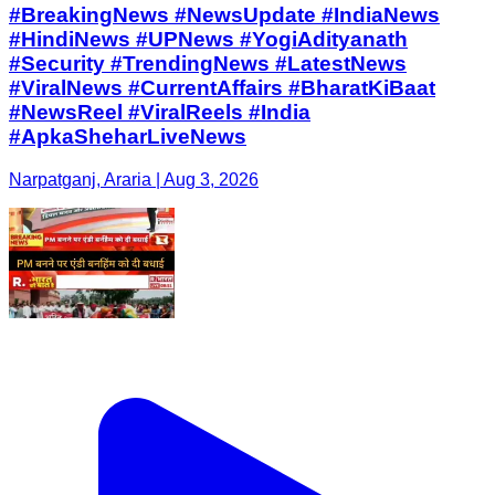
#BreakingNews #NewsUpdate #IndiaNews
#HindiNews #UPNews #YogiAdityanath
#Security #TrendingNews #LatestNews
#ViralNews #CurrentAffairs #BharatKiBaat
#NewsReel #ViralReels #India
#ApkaSheharLiveNews
Narpatganj, Araria | Aug 3, 2026