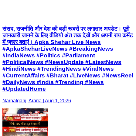
संसद, राजनीति और देश की बड़ी खबरों पर लगातार अपडेट। पूरी
जानकारी जानने के लिए वीडियो अंत तक देखें और अपनी राय कमेंट
में ज़रूर बताएं। Apka Shehar Live News
#ApkaSheharLiveNews #BreakingNews
#IndiaNews #Politics #Parliament
#PoliticalNews #NewsUpdate #LatestNews
#HindiNews #TrendingNews #ViralNews
#CurrentAffairs #Bharat #LiveNews #NewsReel
#DailyNews #India #Trending #News
#UpdatedHome
Narpatganj, Araria | Aug 1, 2026