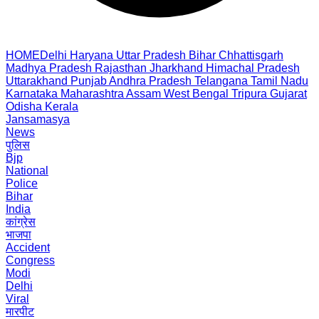
HOME
Delhi
Haryana
Uttar Pradesh
Bihar
Chhattisgarh
Madhya Pradesh
Rajasthan
Jharkhand
Himachal Pradesh
Uttarakhand
Punjab
Andhra Pradesh
Telangana
Tamil Nadu
Karnataka
Maharashtra
Assam
West Bengal
Tripura
Gujarat
Odisha
Kerala
Jansamasya
News
पुलिस
Bjp
National
Police
Bihar
India
कांग्रेस
भाजपा
Accident
Congress
Modi
Delhi
Viral
मारपीट