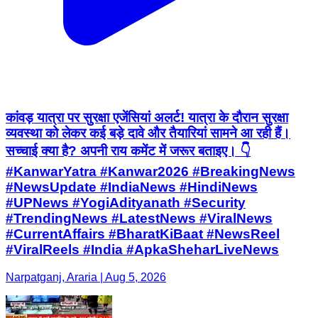
कांवड़ यात्रा पर सुरक्षा एजेंसियां अलर्ट! यात्रा के दौरान सुरक्षा
व्यवस्था को लेकर कई बड़े दावे और तैयारियां सामने आ रही हैं।
सच्चाई क्या है? अपनी राय कमेंट में जरूर बताइए। 👇
#KanwarYatra #Kanwar2026 #BreakingNews
#NewsUpdate #IndiaNews #HindiNews
#UPNews #YogiAdityanath #Security
#TrendingNews #LatestNews #ViralNews
#CurrentAffairs #BharatKiBaat #NewsReel
#ViralReels #India #ApkaSheharLiveNews
Narpatganj, Araria | Aug 5, 2026