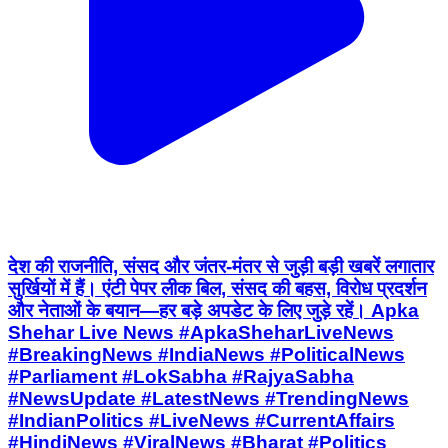
देश की राजनीति, संसद और जंतर-मंतर से जुड़ी बड़ी खबरें लगातार
सुर्खियों में हैं। एंटी पेपर लीक बिल, संसद की बहस, विरोध प्रदर्शन
और नेताओं के बयान—हर बड़े अपडेट के लिए जुड़े रहें। Apka
Shehar Live News #ApkaSheharLiveNews
#BreakingNews #IndiaNews #PoliticalNews
#Parliament #LokSabha #RajyaSabha
#NewsUpdate #LatestNews #TrendingNews
#IndianPolitics #LiveNews #CurrentAffairs
#HindiNews #ViralNews #Bharat #Politics