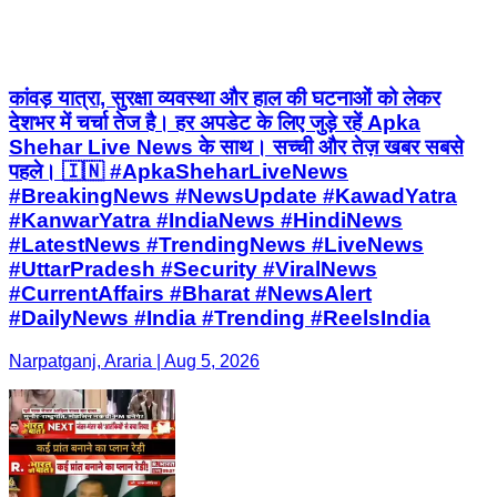
कांवड़ यात्रा, सुरक्षा व्यवस्था और हाल की घटनाओं को लेकर
देशभर में चर्चा तेज है। हर अपडेट के लिए जुड़े रहें Apka
Shehar Live News के साथ। सच्ची और तेज़ खबर सबसे
पहले। 🇮🇳 #ApkaSheharLiveNews
#BreakingNews #NewsUpdate #KawadYatra
#KanwarYatra #IndiaNews #HindiNews
#LatestNews #TrendingNews #LiveNews
#UttarPradesh #Security #ViralNews
#CurrentAffairs #Bharat #NewsAlert
#DailyNews #India #Trending #ReelsIndia
Narpatganj, Araria | Aug 5, 2026