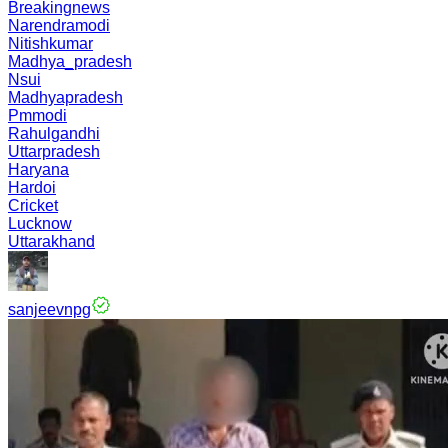
Breakingnews
Narendramodi
Nitishkumar
Madhya_pradesh
Nsui
Madhyapradesh
Pmmodi
Rahulgandhi
Uttarpradesh
Haryana
Hardoi
Cricket
Lucknow
Uttarakhand
sanjeevnpg