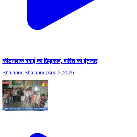
कीटनाशक दवाई का छिड़काव, बारिश का इंतजार
Shajapur, Shajapur | Aug 3, 2026