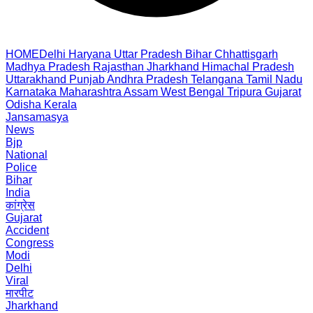
HOME
Delhi
Haryana
Uttar Pradesh
Bihar
Chhattisgarh
Madhya Pradesh
Rajasthan
Jharkhand
Himachal Pradesh
Uttarakhand
Punjab
Andhra Pradesh
Telangana
Tamil Nadu
Karnataka
Maharashtra
Assam
West Bengal
Tripura
Gujarat
Odisha
Kerala
Jansamasya
News
Bjp
National
Police
Bihar
India
कांग्रेस
Gujarat
Accident
Congress
Modi
Delhi
Viral
मारपीट
Jharkhand