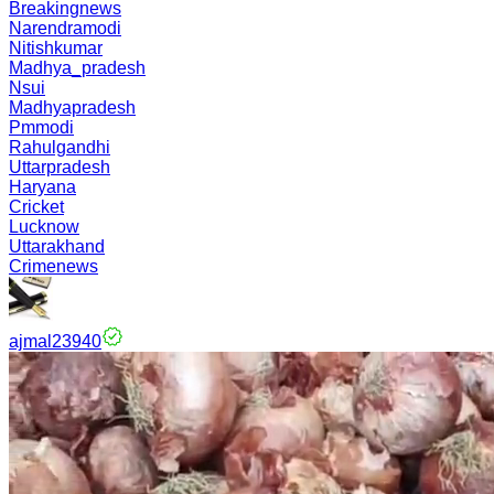
Breakingnews
Narendramodi
Nitishkumar
Madhya_pradesh
Nsui
Madhyapradesh
Pmmodi
Rahulgandhi
Uttarpradesh
Haryana
Cricket
Lucknow
Uttarakhand
Crimenews
ajmal23940