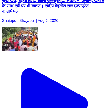
सूखे खेत, बढ़ती किट, खाली जलस्रोत... संकट में किसान, खरीफ
के साथ रबी पर भी खतरा। संदीप गेहलोत राज एक्सप्रेस
कालापीपल
Shajapur, Shajapur | Aug 6, 2026