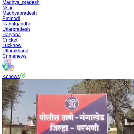
Madhya_pradesh
Nsui
Madhyapradesh
Pmmodi
Rahulgandhi
Uttarpradesh
Haryana
Cricket
Lucknow
Uttarakhand
Crimenews
k.cnews