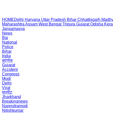
HOME
Delhi
Haryana
Uttar Pradesh
Bihar
Chhattisgarh
Madhy
Maharashtra
Assam
West Bengal
Tripura
Gujarat
Odisha
Kera
Jansamasya
News
Bjp
National
Police
Bihar
India
कांग्रेस
Gujarat
Accident
Congress
Modi
Delhi
Viral
मारपीट
Jharkhand
Breakingnews
Narendramodi
Nitishkumar