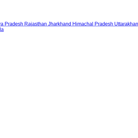
a Pradesh
Rajasthan
Jharkhand
Himachal Pradesh
Uttarakha
la