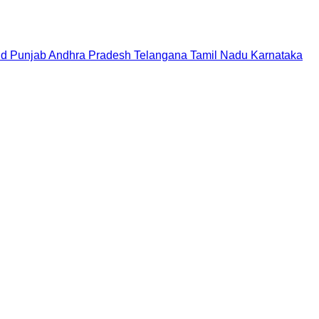
nd
Punjab
Andhra Pradesh
Telangana
Tamil Nadu
Karnataka