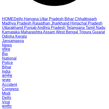
HOME
Delhi
Haryana
Uttar Pradesh
Bihar
Chhattisgarh
Madhya Pradesh
Rajasthan
Jharkhand
Himachal Pradesh
Uttarakhand
Punjab
Andhra Pradesh
Telangana
Tamil Nadu
Karnataka
Maharashtra
Assam
West Bengal
Tripura
Gujarat
Odisha
Kerala
Jansamasya
News
पुलिस
Bjp
National
Police
Bihar
India
कांग्रेस
भाजपा
Accident
Congress
Modi
Delhi
Viral
मारपीट