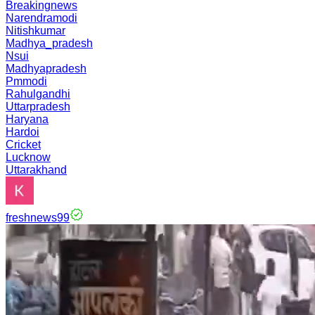
Breakingnews
Narendramodi
Nitishkumar
Madhya_pradesh
Nsui
Madhyapradesh
Pmmodi
Rahulgandhi
Uttarpradesh
Haryana
Hardoi
Cricket
Lucknow
Uttarakhand
freshnews99