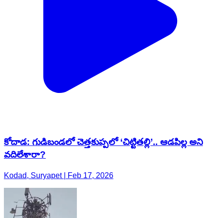
కోదాడ: గుడిబండలో చెత్తకుప్పలో ‘చిట్టితల్లి’.. ఆడపిల్ల అని
వదిలేశారా?
Kodad, Suryapet | Feb 17, 2026