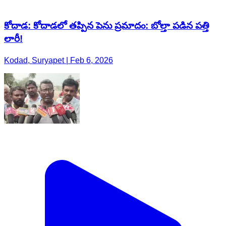
కోదాడ: కోదాడలో తప్పిన పెను ప్రమాదం: బోల్తా పడిన పత్తి
లారీ!
Kodad, Suryapet | Feb 6, 2026