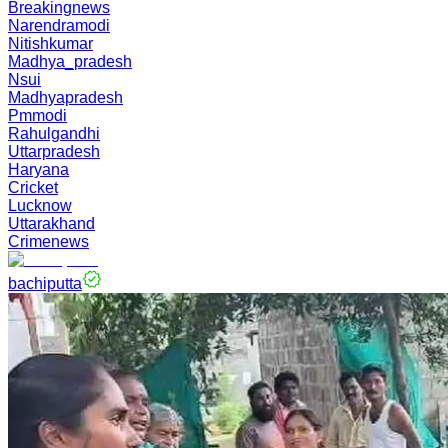
Breakingnews
Narendramodi
Nitishkumar
Madhya_pradesh
Nsui
Madhyapradesh
Pmmodi
Rahulgandhi
Uttarpradesh
Haryana
Cricket
Lucknow
Uttarakhand
Crimenews
bachiputta