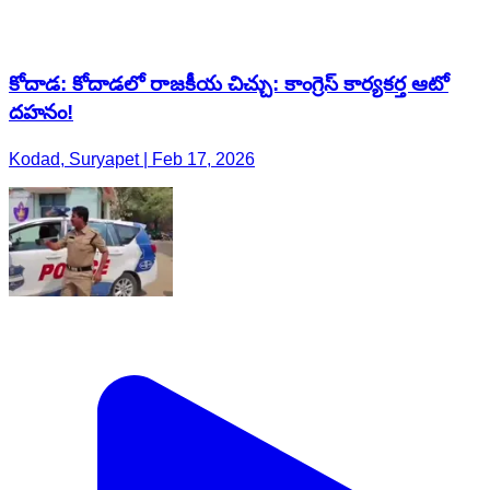
కోదాడ: కోదాడలో రాజకీయ చిచ్చు: కాంగ్రెస్ కార్యకర్త ఆటో
దహనం!
Kodad, Suryapet | Feb 17, 2026