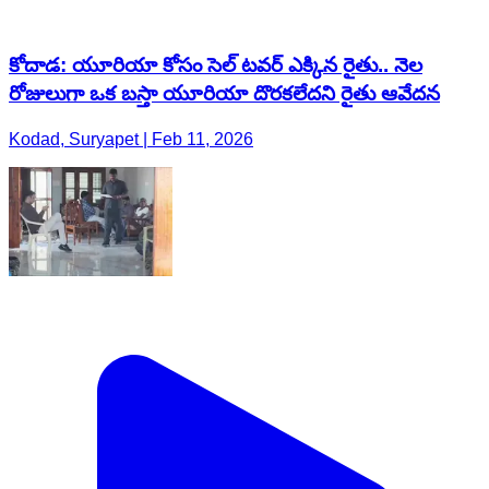
కోదాడ: యూరియా కోసం సెల్ టవర్ ఎక్కిన రైతు.. నెల
రోజులుగా ఒక బస్తా యూరియా దొరకలేదని రైతు ఆవేదన
Kodad, Suryapet | Feb 11, 2026