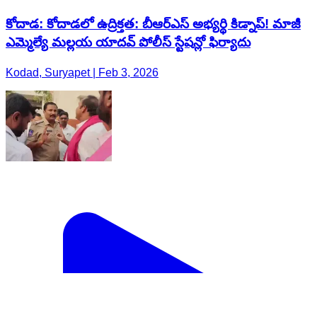
కోదాడ: కోదాడలో ఉద్రిక్తత: బీఆర్‌ఎస్ అభ్యర్థి కిడ్నాప్! మాజీ
ఎమ్మెల్యే మల్లయ యాదవ్ పోలీస్ స్టేషన్లో ఫిర్యాదు
Kodad, Suryapet | Feb 3, 2026