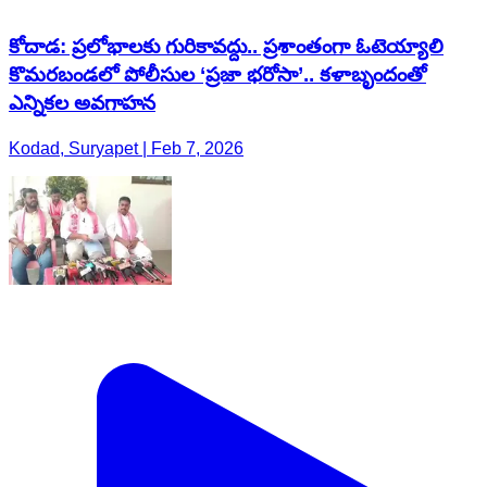
కోదాడ: ప్రలోభాలకు గురికావద్దు.. ప్రశాంతంగా ఓటెయ్యాలి
కొమరబండలో పోలీసుల ‘ప్రజా భరోసా’.. కళాబృందంతో
ఎన్నికల అవగాహన
Kodad, Suryapet | Feb 7, 2026