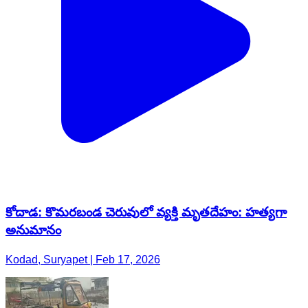
కోదాడ: కొమరబండ చెరువులో వ్యక్తి మృతదేహం: హత్యగా
అనుమానం
Kodad, Suryapet | Feb 17, 2026