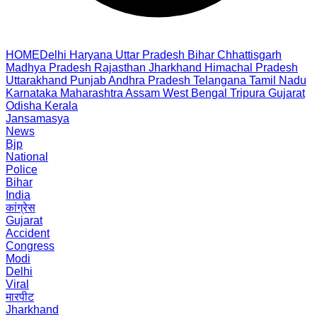
HOME
Delhi
Haryana
Uttar Pradesh
Bihar
Chhattisgarh
Madhya Pradesh
Rajasthan
Jharkhand
Himachal Pradesh
Uttarakhand
Punjab
Andhra Pradesh
Telangana
Tamil Nadu
Karnataka
Maharashtra
Assam
West Bengal
Tripura
Gujarat
Odisha
Kerala
Jansamasya
News
Bjp
National
Police
Bihar
India
कांग्रेस
Gujarat
Accident
Congress
Modi
Delhi
Viral
मारपीट
Jharkhand