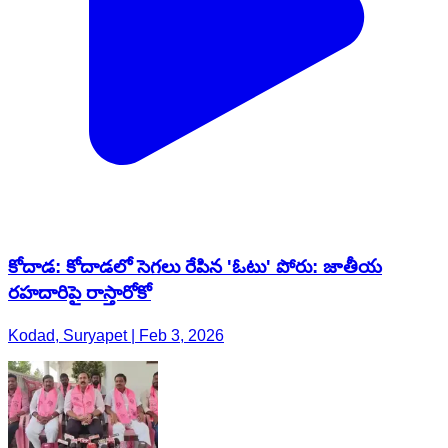
కోదాడ: కోదాడలో సెగలు రేపిన 'ఓటు' పోరు: జాతీయ
రహదారిపై రాస్తారోకో
Kodad, Suryapet | Feb 3, 2026