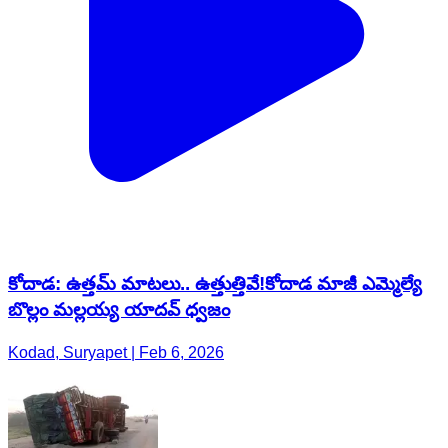
కోదాడ: ఉత్తమ్ మాటలు.. ఉత్తుత్తివే!కోదాడ మాజీ ఎమ్మెల్యే
బొల్లం మల్లయ్య యాదవ్ ధ్వజం
Kodad, Suryapet | Feb 6, 2026