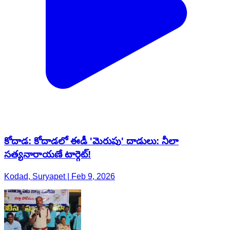
కోదాడ: కోదాడలో ఈడీ 'మెరుపు' దాడులు: నీలా
సత్యనారాయణే టార్గెట్!
Kodad, Suryapet | Feb 9, 2026