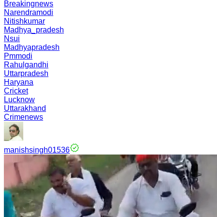
Breakingnews
Narendramodi
Nitishkumar
Madhya_pradesh
Nsui
Madhyapradesh
Pmmodi
Rahulgandhi
Uttarpradesh
Haryana
Cricket
Lucknow
Uttarakhand
Crimenews
manishsingh01536