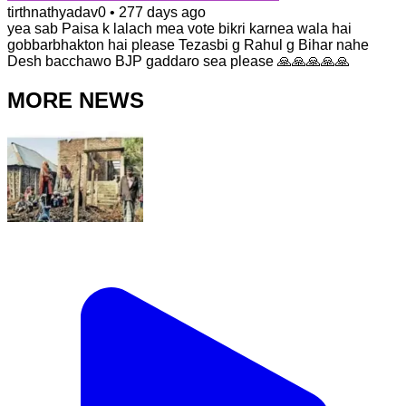
tirthnathyadav0
•
277 days ago
yea sab Paisa k lalach mea vote bikri karnea wala hai
gobbarbhakton hai please Tezasbi g Rahul g Bihar nahe
Desh bacchawo BJP gaddaro sea please 🙏🙏🙏🙏🙏
MORE NEWS