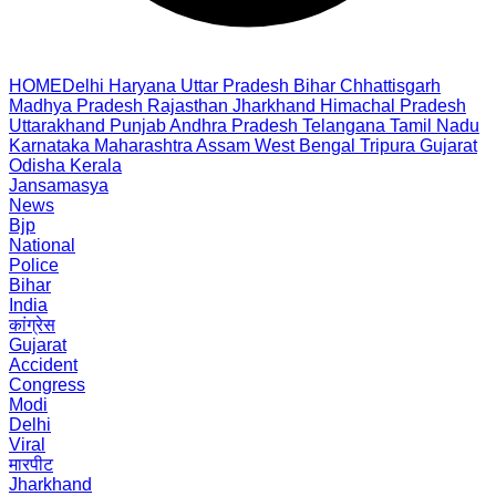
HOME
Delhi
Haryana
Uttar Pradesh
Bihar
Chhattisgarh
Madhya Pradesh
Rajasthan
Jharkhand
Himachal Pradesh
Uttarakhand
Punjab
Andhra Pradesh
Telangana
Tamil Nadu
Karnataka
Maharashtra
Assam
West Bengal
Tripura
Gujarat
Odisha
Kerala
Jansamasya
News
Bjp
National
Police
Bihar
India
कांग्रेस
Gujarat
Accident
Congress
Modi
Delhi
Viral
मारपीट
Jharkhand