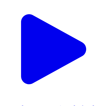
बरहरा: मध्य विद्यालय भतसरा का अनुमंडल पदाधिकारी द्वारा किया
निरीक्षण, दिए कई दिशा निर्देश
Barhara, Purnia | Feb 12, 2026