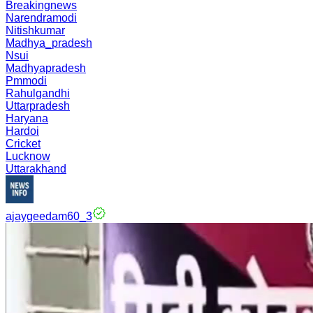
Breakingnews
Narendramodi
Nitishkumar
Madhya_pradesh
Nsui
Madhyapradesh
Pmmodi
Rahulgandhi
Uttarpradesh
Haryana
Hardoi
Cricket
Lucknow
Uttarakhand
ajaygeedam60_3