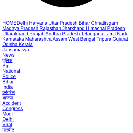
HOME
Delhi
Haryana
Uttar Pradesh
Bihar
Chhattisgarh
Madhya Pradesh
Rajasthan
Jharkhand
Himachal Pradesh
Uttarakhand
Punjab
Andhra Pradesh
Telangana
Tamil Nadu
Karnataka
Maharashtra
Assam
West Bengal
Tripura
Gujarat
Odisha
Kerala
Jansamasya
News
पुलिस
Bjp
National
Police
Bihar
India
कांग्रेस
भाजपा
Accident
Congress
Modi
Delhi
Viral
मारपीट