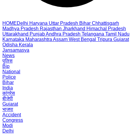
HOME
Delhi
Haryana
Uttar Pradesh
Bihar
Chhattisgarh
Madhya Pradesh
Rajasthan
Jharkhand
Himachal Pradesh
Uttarakhand
Punjab
Andhra Pradesh
Telangana
Tamil Nadu
Karnataka
Maharashtra
Assam
West Bengal
Tripura
Gujarat
Odisha
Kerala
Jansamasya
News
पुलिस
Bjp
National
Police
Bihar
India
कांग्रेस
बीजेपी
Gujarat
भाजपा
Accident
Congress
Modi
Delhi