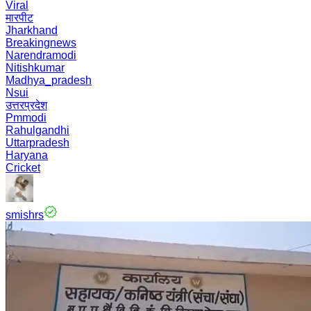
Viral
मारपीट
Jharkhand
Breakingnews
Narendramodi
Nitishkumar
Madhya_pradesh
Nsui
उत्तरप्रदेश
Pmmodi
Rahulgandhi
Uttarpradesh
Haryana
Cricket
smishrs