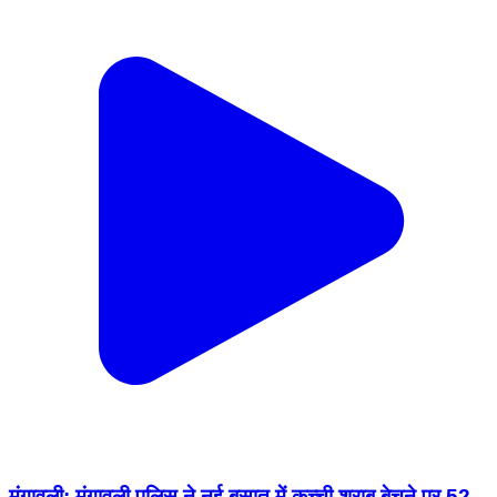
मुंगावली: मुंगावली पुलिस ने नई बसात में कच्ची शराब बेचने पर 52