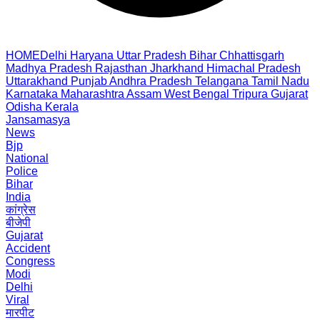
HOME
Delhi
Haryana
Uttar Pradesh
Bihar
Chhattisgarh
Madhya Pradesh
Rajasthan
Jharkhand
Himachal Pradesh
Uttarakhand
Punjab
Andhra Pradesh
Telangana
Tamil Nadu
Karnataka
Maharashtra
Assam
West Bengal
Tripura
Gujarat
Odisha
Kerala
Jansamasya
News
Bjp
National
Police
Bihar
India
कांग्रेस
बीजेपी
Gujarat
Accident
Congress
Modi
Delhi
Viral
मारपीट