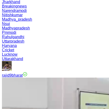
Jharkhand
Breakingnews
Narendramodi
Nitishkumar
Madhya_pradesh
Nsui
Madhyapradesh
Pmmodi
Rahulgandhi
Uttarpradesh
Haryana
Cricket
Lucknow
Uttarakhand
rajid9bharat