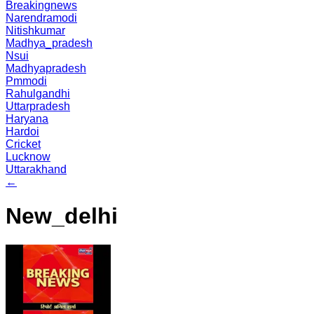
Breakingnews
Narendramodi
Nitishkumar
Madhya_pradesh
Nsui
Madhyapradesh
Pmmodi
Rahulgandhi
Uttarpradesh
Haryana
Hardoi
Cricket
Lucknow
Uttarakhand
←
New_delhi