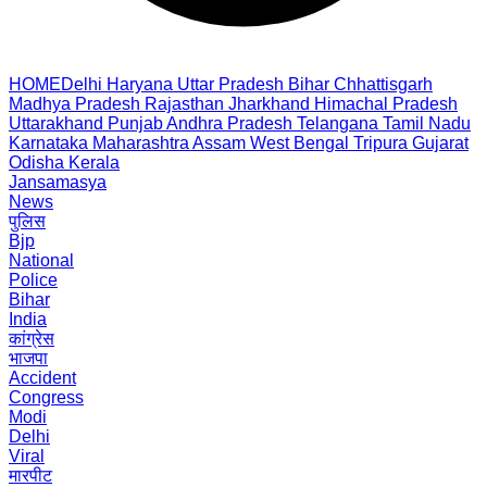
HOME
Delhi
Haryana
Uttar Pradesh
Bihar
Chhattisgarh
Madhya Pradesh
Rajasthan
Jharkhand
Himachal Pradesh
Uttarakhand
Punjab
Andhra Pradesh
Telangana
Tamil Nadu
Karnataka
Maharashtra
Assam
West Bengal
Tripura
Gujarat
Odisha
Kerala
Jansamasya
News
पुलिस
Bjp
National
Police
Bihar
India
कांग्रेस
भाजपा
Accident
Congress
Modi
Delhi
Viral
मारपीट