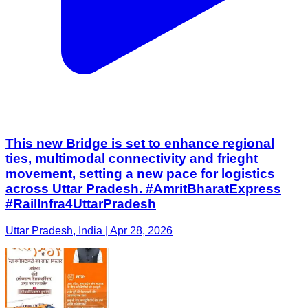
This new Bridge is set to enhance regional
ties, multimodal connectivity and frieght
movement, setting a new pace for logistics
across Uttar Pradesh. #AmritBharatExpress
#RailInfra4UttarPradesh
Uttar Pradesh, India | Apr 28, 2026