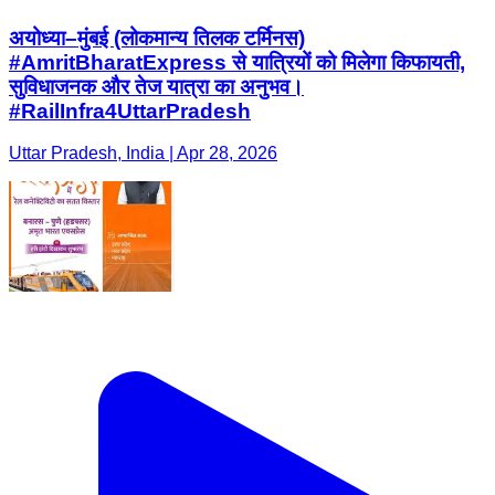
अयोध्या–मुंबई (लोकमान्य तिलक टर्मिनस)
#AmritBharatExpress से यात्रियों को मिलेगा किफायती,
सुविधाजनक और तेज यात्रा का अनुभव।
#RailInfra4UttarPradesh
Uttar Pradesh, India | Apr 28, 2026