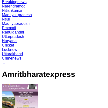
Breakingnews
Narendramodi
Nitishkumar
Madhya_pradesh
Nsui
Madhyapradesh
Pmmodi
Rahulgandhi
Uttarpradesh
Haryana
Cricket
Lucknow
Uttarakhand
Crimenews
←
Amritbharatexpress