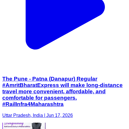
The Pune - Patna (Danapur) Regular
#AmritBharatExpress will make long-distance
travel more convenient, affordable, and
comfortable for passengers.
#RailInfra4Maharashtra
Uttar Pradesh, India | Jun 17, 2026