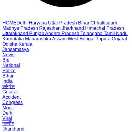
HOME
Delhi
Haryana
Uttar Pradesh
Bihar
Chhattisgarh
Madhya Pradesh
Rajasthan
Jharkhand
Himachal Pradesh
Uttarakhand
Punjab
Andhra Pradesh
Telangana
Tamil Nadu
Karnataka
Maharashtra
Assam
West Bengal
Tripura
Gujarat
Odisha
Kerala
Jansamasya
News
Bjp
National
Police
Bihar
India
कांग्रेस
Gujarat
Accident
Congress
Modi
Delhi
Viral
मारपीट
Jharkhand