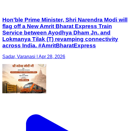
Hon’ble Prime Minister, Shri Narendra Modi will
flag off a New Amrit Bharat Express Train
Service between Ayodhya Dham Jn. and
Lokmanya Tilak (T) revamping connectivity
across India. #AmritBharatExpress
Sadar, Varanasi | Apr 28, 2026