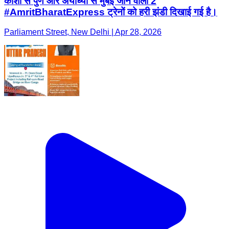
काशी से पुणे और अयोध्या से मुंबई जाने वाली 2
#AmritBharatExpress ट्रेनों को हरी झंडी दिखाई गई है।
Parliament Street, New Delhi | Apr 28, 2026