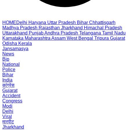
HOME
Delhi
Haryana
Uttar Pradesh
Bihar
Chhattisgarh
Madhya Pradesh
Rajasthan
Jharkhand
Himachal Pradesh
Uttarakhand
Punjab
Andhra Pradesh
Telangana
Tamil Nadu
Karnataka
Maharashtra
Assam
West Bengal
Tripura
Gujarat
Odisha
Kerala
Jansamasya
News
Bjp
National
Police
Bihar
India
कांग्रेस
Gujarat
Accident
Congress
Modi
Delhi
Viral
मारपीट
Jharkhand