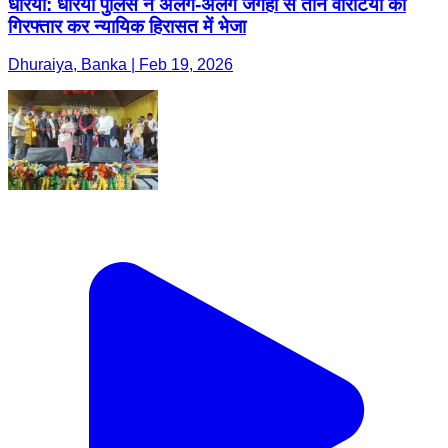
धोरैया: धोरैया पुलिस ने अलग-अलग जगहों से तीन वारंटियों को
गिरफ्तार कर न्यायिक हिरासत में भेजा
Dhuraiya, Banka | Feb 19, 2026