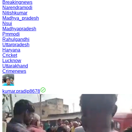
Breakingnews
Narendramodi
Nitishkumar
Madhya_pradesh
Nsui
Madhyapradesh
Pmmodi
Rahulgandhi
Uttarpradesh
Haryana
Cricket
Lucknow
Uttarakhand
Crimenews
kumar.pradip8678