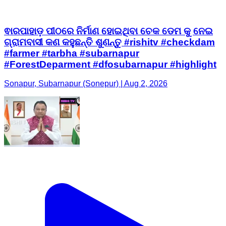
ଵାରପାହାଡ଼ ପୀଠରେ ନିର୍ମାଣ ହୋଇଥିବା ଚେକ ଡେମ କୁ ନେଇ
ଗ୍ରାମବାସୀ କଣ କହୁଛନ୍ତି ଶୁଣନ୍ତୁ #rishitv #checkdam
#farmer #tarbha #subarnapur
#ForestDeparment #dfosubarnapur #highlight
Sonapur, Subarnapur (Sonepur) | Aug 2, 2026