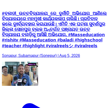
#ବଲାଡୀ_ଉଚ୍ଚବିଦ୍ୟାଳୟ_ରେ_ଦୁର୍ନୀତି_ଅଭିଯୋଗ_ଆଣିଲେ
ବିଦ୍ୟାଳୟରେ ମନମୁଖୀ କାର୍ଯ୍ୟକଳାପ ଚାଲିଛି। ପ୍ରତିବାଦ
କଲେ ଦୁଃର୍ବ୍ୟବହାର କରାଯାଉଛି। ଏମିତି ଏକ ଘଟଣା ସୁବର୍ଣପୁର
ଜିଲ୍ଲା ସୋନପୁର ବ୍ଲକ ଅନ୍ତର୍ଗତ ପଞ୍ଚାୟତ ଉଚ୍ଚ
ବିଦ୍ୟାଳୟ ବଲାଡ଼ିରୁ ଆସିଛି ଅଭିଯୋଗ. #Masseducation
#rishitv #Masseducation #baladi #highschool
#teacher #highlight #viralreelsシ #viralreels
Sonapur, Subarnapur (Sonepur) | Aug 5, 2026