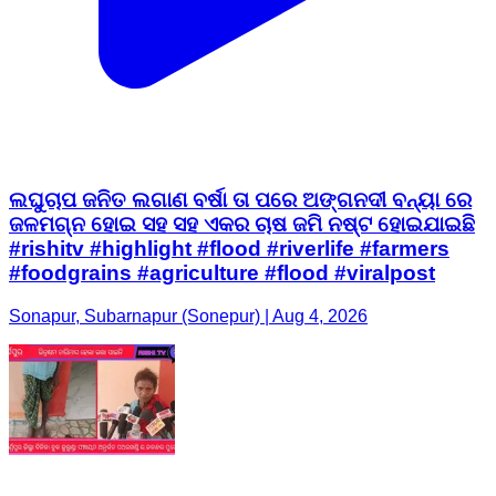
ଲଘୁଚାପ ଜନିତ ଲଗାଣ ବର୍ଷା ତା ପରେ ଅଙ୍ଗନଦୀ ବନ୍ୟା ରେ
ଜଳମଗ୍ନ ହୋଇ ସହ ସହ ଏକର ଚାଷ ଜମି ନଷ୍ଟ ହୋଇଯାଇଛି
#rishitv #highlight #flood #riverlife #farmers
#foodgrains #agriculture #flood #viralpost
Sonapur, Subarnapur (Sonepur) | Aug 4, 2026