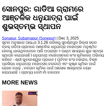
ସୋନପୁର: ଗାଡିଆ ଗ୍ରାମରେ
ଆଞ୍ଚଳିକ ଧନୁଯାତ୍ରା ପାଇଁ
ଶୁଭସ୍ତମ୍ଭ ସ୍ଥାପନ
Sonapur, Subarnapur (Sonepur)
|
Dec 3, 2025
ସୂଚନା ଅନୁସାରେ ଆସନ୍ତା 3.1.26 ତାରିଖରୁ ସୁବର୍ଣ୍ଣପୁର ଜିଲ୍ଲା ସଦର
ବ୍ଳକ୍ ଗଡିଆ ଗ୍ରାମରେ ଆଞ୍ଚଳିକ ଧନୁଯାତ୍ରା ମହୋତ୍ସବ ଅନୁଷ୍ଠିତ
ହେବାକୁ ଯାଉଥିବାବେଳେ ଆଜି ଅପରାହ୍ନ ୨ ଘଣ୍ଟା ସମୟରେ ଶୁଭ ସ୍ତମ୍ଭ
ସ୍ଥାପନ କରାଯାଉଛି I ଧନୁଯାତ୍ରା ମହୋତ୍ସବରେ କଂସ ଭୂମିକାରେ ଅଭିନୟ
କରିବେ - ଶ୍ରୀ ଭୁବନେଶ୍ୱର ପ୍ରଧାନ ( ପୂର୍ବତନ କଂସ ମହାରାଜ‌, ବିଶ୍ଵ
ପ୍ରସିଦ୍ଧ‌ ଧନୁଯାତ୍ରା ମହୋତ୍ସବ,ବରଗଡ) ଏବଂ କୃଷ୍ଣ ଭୂମିକା ପାଇଁ
ରୋହନ ପୋଢ଼ , ବଳରାମ ଭୂମିକା ପାଇଁ ଆଲୋକ ଷାଣ୍ଢଙ୍କ ଚୟନ
କରାଯାଈଛି । ଗ୍ରାମ୍ୟ ଦେବୀ ମାଁ ବାରପାହ
MORE NEWS