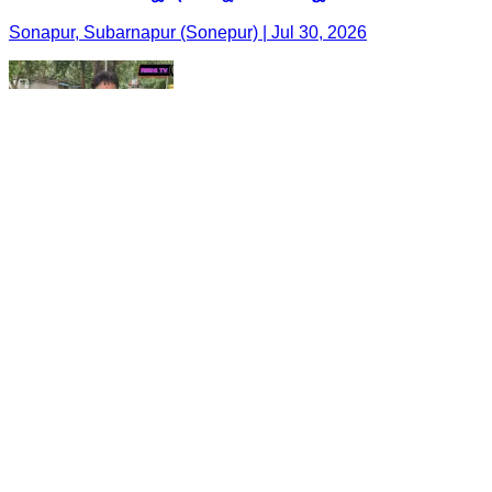
Sonapur, Subarnapur (Sonepur) | Jul 30, 2026