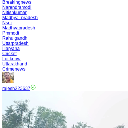
Breakingnews
Narendramodi
Nitishkumar
Madhya_pradesh
Nsui
Madhyapradesh
Pmmodi
Rahulgandhi
Uttarpradesh
Haryana
Cricket
Lucknow
Uttarakhand
Crimenews
rajesh223637