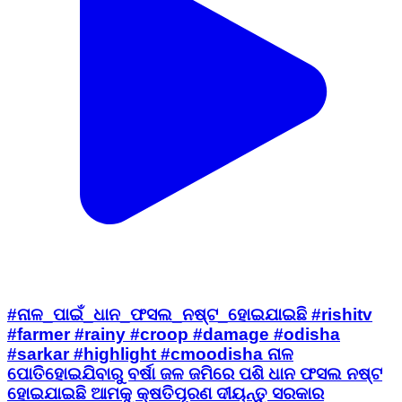
#ନାଳ_ପାଇଁ_ଧାନ_ଫସଲ_ନଷ୍ଟ_ହୋଇଯାଇଛି #rishitv
#farmer #rainy #croop #damage #odisha
#sarkar #highlight #cmoodisha ନାଳ
ପୋତିହୋଇଯିବାରୁ ବର୍ଷା ଜଳ ଜମିରେ ପଶି ଧାନ ଫସଲ ନଷ୍ଟ
ହୋଇଯାଇଛି ଆମକୁ କ୍ଷତିପୂରଣ ଦୀୟନ୍ତୁ ସରକାର