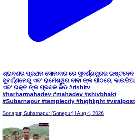
ଶ୍ରାବଣର ପ୍ରଥମ ସୋମବାର ରେ ସୁବର୍ଣ୍ଣପୁରର ଇଷ୍ଟଦେବ
ସୁବର୍ଣ୍ଣମେରୁ ଏବଂ ରାମେଶ୍ୱର ବାବା ଙ୍କ ପୀଠରେ, କାଉଡିଆ
ଏବଂ ଭକ୍ତ ଙ୍କ ପ୍ରବଳ ଭିଡ #rishitv
#harharmahadev #mahadev #shivbhakt
#Subarnapur #templecity #highlight #viralpost
Sonapur, Subarnapur (Sonepur) | Aug 4, 2026