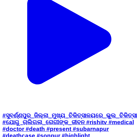
#ସୁବର୍ଣ୍ଣପୁର_ଜିଲ୍ଲା_ମୁଖ୍ୟ_ଚିକିତ୍ସାଳୟରେ_ଭୁଲ_ଚିକିତ୍ସା
#ଯୋଗୁ_ଚାଲିଗଲା_ରୋଗୀଙ୍କ_ଜୀବନ #rishitv #medical
#doctor #death #present #subarnapur
#deathcase #sonpur #highlight