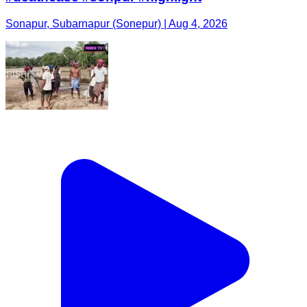
Sonapur, Subarnapur (Sonepur) | Aug 4, 2026