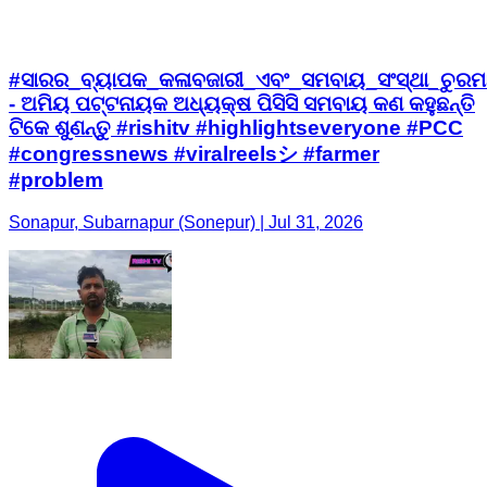
#ସାରର_ବ୍ୟାପକ_କଳାବଜାରୀ_ଏବଂ_ସମବାୟ_ସଂସ୍ଥା_ଚୁରମା
- ଅମିୟ ପଟ୍ଟନାୟକ ଅଧ୍ୟକ୍ଷ ପିସିସି ସମବାୟ କଣ କହୁଛନ୍ତି
ଟିକେ ଶୁଣନ୍ତୁ #rishitv #highlightseveryone #PCC
#congressnews #viralreelsシ #farmer
#problem
Sonapur, Subarnapur (Sonepur) | Jul 31, 2026