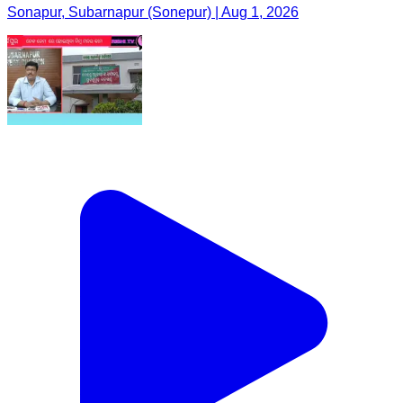
Sonapur, Subarnapur (Sonepur) | Aug 1, 2026