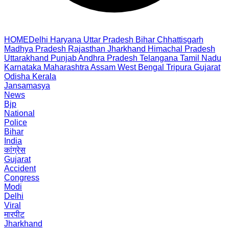
HOME
Delhi
Haryana
Uttar Pradesh
Bihar
Chhattisgarh
Madhya Pradesh
Rajasthan
Jharkhand
Himachal Pradesh
Uttarakhand
Punjab
Andhra Pradesh
Telangana
Tamil Nadu
Karnataka
Maharashtra
Assam
West Bengal
Tripura
Gujarat
Odisha
Kerala
Jansamasya
News
Bjp
National
Police
Bihar
India
कांग्रेस
Gujarat
Accident
Congress
Modi
Delhi
Viral
मारपीट
Jharkhand