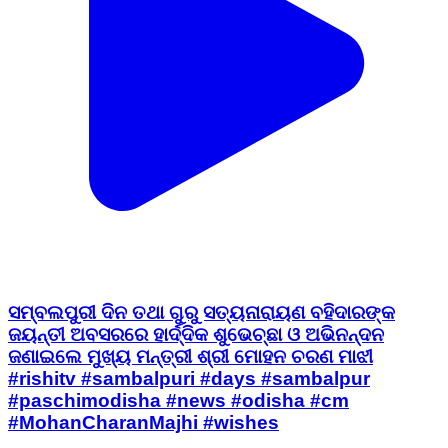
ସମ୍ବଲପୁରୀ ଦିନ ତଥା ଗୁରୁ ସତ୍ୟନାରାୟଣ ବହିଦାରଙ୍କ
ଜୟନ୍ତୀ ଅବସରରେ ହାର୍ଦ୍ଦିକ ଶୁଭେଚ୍ଛା ଓ ଅଭିନନ୍ଦନ
ଜଣାଇଲେ ମୁଖ୍ୟ ମନ୍ତ୍ରୀ ଶ୍ରୀ ମୋହନ ଚରଣ ମାଝୀ
#rishitv #sambalpuri #days #sambalpur
#paschimodisha #news #odisha #cm
#MohanCharanMajhi #wishes