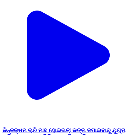
ଭିନ୍ନକ୍ଷମ ଚାରି ମାସ ହୋଇଗଲା ଭତ୍ତା ନପାଇବାରୁ ଯୁଗ୍ମ