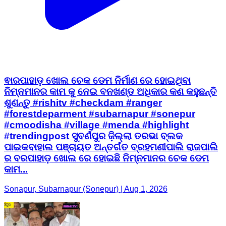
ଵାରପାହାଡ଼ ଖୋଲ ଚେକ ଡେମ ନିର୍ମାଣ ରେ ହୋଇଥିବା
ନିମ୍ନମାନର କାମ କୁ ନେଇ ବନଖଣ୍ଡ ଅଧିକାର କଣ କହୁଛନ୍ତି
ଶୁଣନ୍ତୁ #rishitv #checkdam #ranger
#forestdeparment #subarnapur #sonepur
#cmoodisha #village #menda #highlight
#trendingpost ସୁବର୍ଣପୁର ଜ଼ିଲ୍ଲା ତରଭା ବ୍ଲକ
ପାଇକବାହାଲ ପଞ୍ଚାୟତ ଅନ୍ତର୍ଗତ ବ୍ରହମଣୀପାଲି ରାଜପାଲି
ର ବରପାହାଡ଼ ଖୋଲ ରେ ହୋଇଛି ନିମ୍ନମାନର ଚେକ ଡେମ
କାମ...
Sonapur, Subarnapur (Sonepur) | Aug 1, 2026