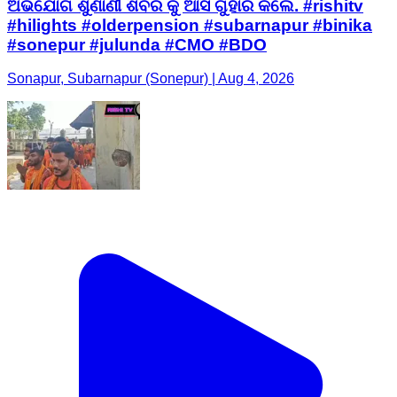
ଅଭିଯୋଗ ଶୁଣାଣୀ ଶିବିର କୁ ଆସି ଗୁହାରି କଲେ. #rishitv
#hilights #olderpension #subarnapur #binika
#sonepur #julunda #CMO #BDO
Sonapur, Subarnapur (Sonepur) | Aug 4, 2026