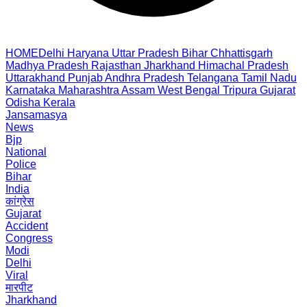
HOME
Delhi
Haryana
Uttar Pradesh
Bihar
Chhattisgarh
Madhya Pradesh
Rajasthan
Jharkhand
Himachal Pradesh
Uttarakhand
Punjab
Andhra Pradesh
Telangana
Tamil Nadu
Karnataka
Maharashtra
Assam
West Bengal
Tripura
Gujarat
Odisha
Kerala
Jansamasya
News
Bjp
National
Police
Bihar
India
कांग्रेस
Gujarat
Accident
Congress
Modi
Delhi
Viral
मारपीट
Jharkhand