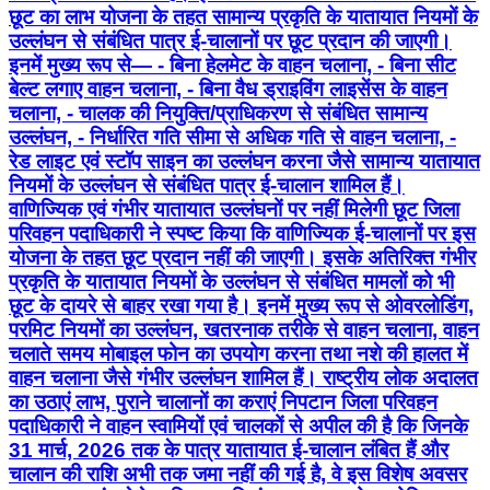
छूट का लाभ योजना के तहत सामान्य प्रकृति के यातायात नियमों के
उल्लंघन से संबंधित पात्र ई-चालानों पर छूट प्रदान की जाएगी।
इनमें मुख्य रूप से— - बिना हेलमेट के वाहन चलाना, - बिना सीट
बेल्ट लगाए वाहन चलाना, - बिना वैध ड्राइविंग लाइसेंस के वाहन
चलाना, - चालक की नियुक्ति/प्राधिकरण से संबंधित सामान्य
उल्लंघन, - निर्धारित गति सीमा से अधिक गति से वाहन चलाना, -
रेड लाइट एवं स्टॉप साइन का उल्लंघन करना जैसे सामान्य यातायात
नियमों के उल्लंघन से संबंधित पात्र ई-चालान शामिल हैं।
वाणिज्यिक एवं गंभीर यातायात उल्लंघनों पर नहीं मिलेगी छूट जिला
परिवहन पदाधिकारी ने स्पष्ट किया कि वाणिज्यिक ई-चालानों पर इस
योजना के तहत छूट प्रदान नहीं की जाएगी। इसके अतिरिक्त गंभीर
प्रकृति के यातायात नियमों के उल्लंघन से संबंधित मामलों को भी
छूट के दायरे से बाहर रखा गया है। इनमें मुख्य रूप से ओवरलोडिंग,
परमिट नियमों का उल्लंघन, खतरनाक तरीके से वाहन चलाना, वाहन
चलाते समय मोबाइल फोन का उपयोग करना तथा नशे की हालत में
वाहन चलाना जैसे गंभीर उल्लंघन शामिल हैं। राष्ट्रीय लोक अदालत
का उठाएं लाभ, पुराने चालानों का कराएं निपटान जिला परिवहन
पदाधिकारी ने वाहन स्वामियों एवं चालकों से अपील की है कि जिनके
31 मार्च, 2026 तक के पात्र यातायात ई-चालान लंबित हैं और
चालान की राशि अभी तक जमा नहीं की गई है, वे इस विशेष अवसर