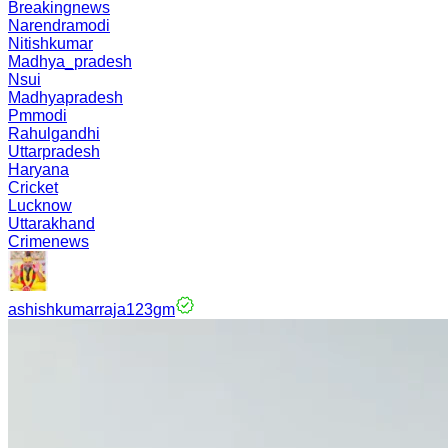
Breakingnews
Narendramodi
Nitishkumar
Madhya_pradesh
Nsui
Madhyapradesh
Pmmodi
Rahulgandhi
Uttarpradesh
Haryana
Cricket
Lucknow
Uttarakhand
Crimenews
ashishkumarraja123gm