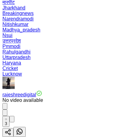
मारपीट
Jharkhand
Breakingnews
Narendramodi
Nitishkumar
Madhya_pradesh
Nsui
उत्तरप्रदेश
Pmmodi
Rahulgandhi
Uttarpradesh
Haryana
Cricket
Lucknow
rajeshreedigital
No video available
3