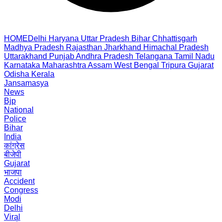
HOME
Delhi
Haryana
Uttar Pradesh
Bihar
Chhattisgarh
Madhya Pradesh
Rajasthan
Jharkhand
Himachal Pradesh
Uttarakhand
Punjab
Andhra Pradesh
Telangana
Tamil Nadu
Karnataka
Maharashtra
Assam
West Bengal
Tripura
Gujarat
Odisha
Kerala
Jansamasya
News
Bjp
National
Police
Bihar
India
कांग्रेस
बीजेपी
Gujarat
भाजपा
Accident
Congress
Modi
Delhi
Viral