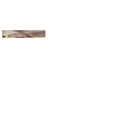
धुळे: अवधान येथे काळजाचा थरकाप उडवणारा अपघात; ट्रकच्या