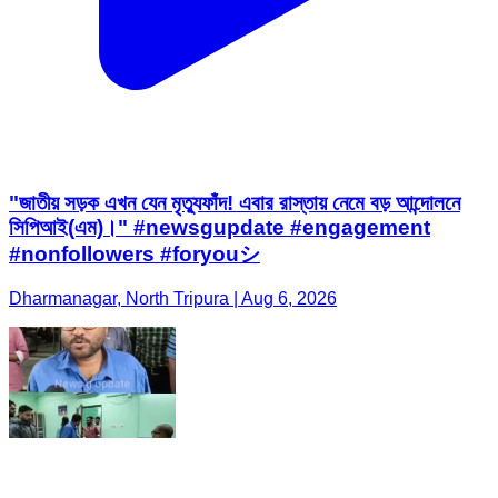
"জাতীয় সড়ক এখন যেন মৃত্যুফাঁদ! এবার রাস্তায় নেমে বড় আন্দোলনে
সিপিআই(এম)।" #newsgupdate #engagement
#nonfollowers #foryouシ
Dharmanagar, North Tripura | Aug 6, 2026