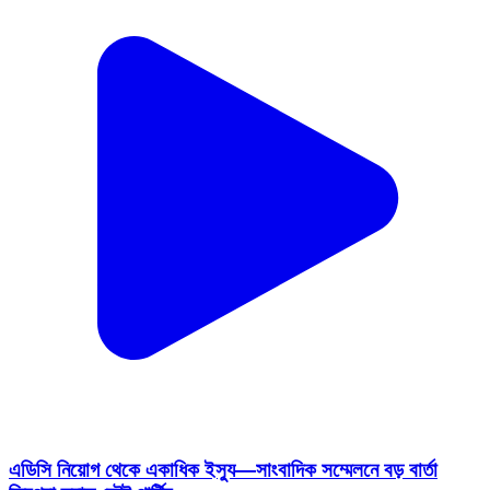
এডিসি নিয়োগ থেকে একাধিক ইস্যু—সাংবাদিক সম্মেলনে বড় বার্তা