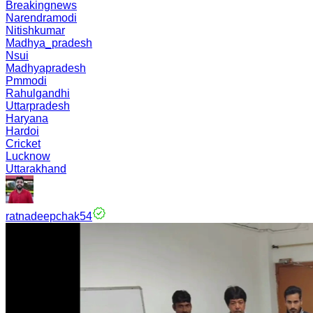
Breakingnews
Narendramodi
Nitishkumar
Madhya_pradesh
Nsui
Madhyapradesh
Pmmodi
Rahulgandhi
Uttarpradesh
Haryana
Hardoi
Cricket
Lucknow
Uttarakhand
ratnadeepchak54