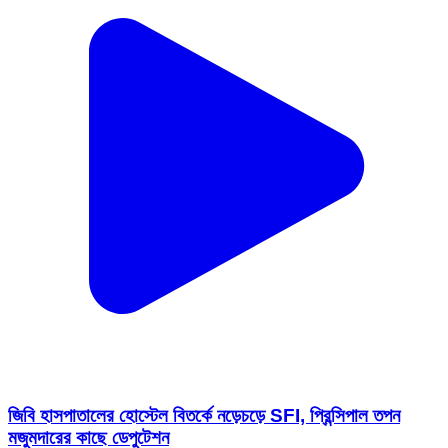
জিবি হাসপাতালের হোস্টেল বিতর্কে নড়েচড়ে SFI, প্রিন্সিপাল তপন
মজুমদারের কাছে ডেপুটেশন