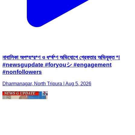
নাবালিকা অপ*হ*র*ণ ও ধ*র্ষ*ণ অভিযোগে গ্রেফতার অভিযুক্ত *!
#newsgupdate #foryouシ #engagement
#nonfollowers
Dharmanagar, North Tripura | Aug 5, 2026