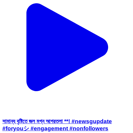
সামান্য বৃষ্টিতে জল মগ্ন আগরতলা **! #newsgupdate
#foryouシ #engagement #nonfollowers