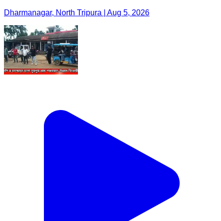
Dharmanagar, North Tripura | Aug 5, 2026