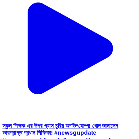
স্কুল শিক্ষক এর উপর গ্যাস চুরির অ*ভি*যো*গ! খোদ জানালেন
ভারপ্রাপ্ত প্রধান শিক্ষিকা! #newsgupdate