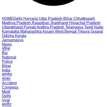
HOME
Delhi
Haryana
Uttar Pradesh
Bihar
Chhattisgarh
Madhya Pradesh
Rajasthan
Jharkhand
Himachal Pradesh
Uttarakhand
Punjab
Andhra Pradesh
Telangana
Tamil Nadu
Karnataka
Maharashtra
Assam
West Bengal
Tripura
Gujarat
Odisha
Kerala
Jansamasya
News
पुलिस
Bjp
National
Police
Bihar
India
कांग्रेस
भाजपा
Accident
Congress
Modi
Delhi
Viral
मारपीट