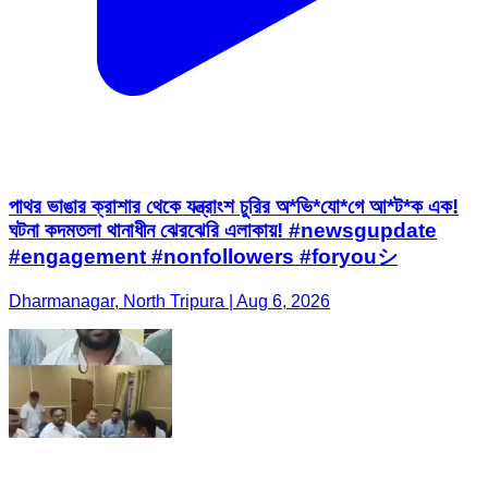
পাথর ভাঙার ক্রাশার থেকে যন্ত্রাংশ চুরির অ*ভি*যো*গে আ*ট*ক এক!
ঘটনা কদমতলা থানাধীন ঝেরঝেরি এলাকায়! #newsgupdate
#engagement #nonfollowers #foryouシ
Dharmanagar, North Tripura | Aug 6, 2026