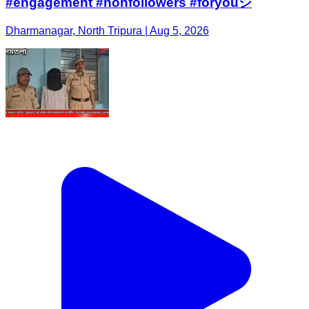
#engagement #nonfollowers #foryouシ
Dharmanagar, North Tripura | Aug 5, 2026