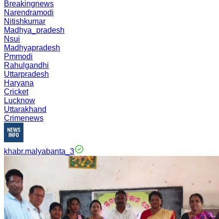
Breakingnews
Narendramodi
Nitishkumar
Madhya_pradesh
Nsui
Madhyapradesh
Pmmodi
Rahulgandhi
Uttarpradesh
Haryana
Cricket
Lucknow
Uttarakhand
Crimenews
khabr.malyabanta_3