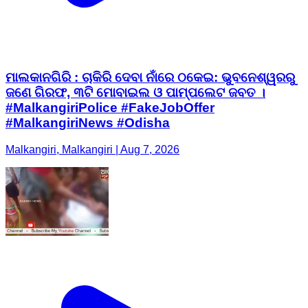
ମାଲକାନଗିରି : ​ଚାକିରି ଦେବା ନାଁରେ ଠକେଇ: ଭୁବନେଶ୍ୱରରୁ
ଜଣେ ଗିରଫ, ୩ଟି ମୋବାଇଲ ଓ ପାମ୍ପଲେଟ ଜବତ ।
#MalkangiriPolice #FakeJobOffer
#MalkangiriNews #Odisha
Malkangiri, Malkangiri | Aug 7, 2026