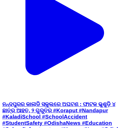
ନନ୍ଦପୁରର କାଲାଡି ସ୍କୁଲରେ ଅଘଟଣ : ଫାଟକ ଭୁଶୁଡ଼ି ୪
ଛାତ୍ର ଆହତ, ୨ ଗୁରୁତର #Koraput #Nandapur
#KaladiSchool #SchoolAccident
#StudentSafety #OdishaNews #Education