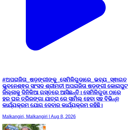
#ଅପରାଜିତା_ଷଡ଼ଙ୍ଗୀଙ୍କୁ_ସେମିଳିଗୁଡାରେ_ଭବ୍ୟ_ସ୍ଵାଗତ
ଭୁବନେଶ୍ଵର ସାଂସଦ ଶ୍ରୀମତୀ ଅପରାଜିତା ଷଡ଼ଙ୍ଗୀ କୋରାପୁଟ
ଜିଲ୍ଲାକୁ ଦିନିକିଆ ଗସ୍ତରେ ଆସିଛନ୍ତି। ସେମିଳିଗୁଡା ଠାରେ
ହର ଘର ତ୍ରିରଙ୍ଗା ଯାତ୍ରା ରେ ସାମିଲ୍ ହେବା ସହ ବିଭିନ୍ନ
କାର୍ଯ୍ୟକ୍ରମ ଯୋଗ ଦେବାର କାର୍ଯ୍ୟକ୍ରମ ରହିଛି।
Malkangiri, Malkangiri | Aug 8, 2026