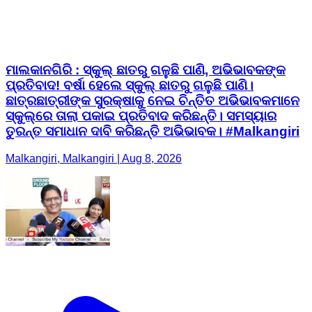
ମାଲକାନଗିରି : ସ୍କୁଲ୍ ଛାତରୁ ଗଳୁଛି ପାଣି, ଅଭିଭାବକଙ୍କ
ପ୍ରତିବାଦ! ବର୍ଷା ହେଲେ ସ୍କୁଲ୍ ଛାତରୁ ଗଳୁଛି ପାଣି।
ଛାତ୍ରଛାତ୍ରୀଙ୍କ ସୁରକ୍ଷାକୁ ନେଇ ଚିନ୍ତିତ ଅଭିଭାବକମାନେ
ସ୍କୁଲ୍‌ରେ ତାଲା ପକାଇ ପ୍ରତିବାଦ କରିଛନ୍ତି। ସମସ୍ୟାର
ତୁରନ୍ତ ସମାଧାନ ଦାବି କରିଛନ୍ତି ଅଭିଭାବକ। #Malkangiri
Malkangiri, Malkangiri | Aug 8, 2026