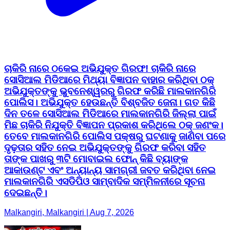
ଚାକିରି ନାରେ ଠକେଇ ଅଭିଯୁକ୍ତ ଗିରଫ! ଚାକିରି ନାରେ
ସୋସିଆଲ ମିଡିଆରେ ମିଥ୍ୟା ବିଜ୍ଞାପନ ବାହାର କରିଥିବା ଠକ୍
ଅଭିଯୁକ୍ତଙ୍କୁ ଭୁବନେଶ୍ୱରରୁ ଗିରଫ କରିଛି ମାଲକାନଗିରି
ପୋଲିସ। ଅଭିଯୁକ୍ତ ହେଉଛନ୍ତି ବିଶ୍ବଜିତ ଜେନା। ଗତ କିଛି
ଦିନ ତଳେ ସୋସିଆଲ ମିଡିଆରେ ମାଲକାନଗିରି ଜିଲ୍ଲା ପାଇଁ
ମିଛ ଚାକିରି ନିଯୁକ୍ତି ବିଜ୍ଞାପନ ପ୍ରକାଶ କରିଥିଲେ ଠକ୍ ଜଣଂକ।
ତେବେ ମାଲକାନଗିରି ପୋଲିସ ପକ୍ଷରୁ ଘଟଣାକୁ ଜାଣିବା ପରେ
ଦୃଢ଼ତାର ସହିତ ନେଇ ଅଭିଯୁକ୍ତଙ୍କୁ ଗିରଫ କରିବା ସହିତ
ତାଙ୍କ ପାଖରୁ ୩ଟି ମୋବାଇଲ ଫୋନ୍ କିଛି ବ୍ୟାଙ୍କ
ଆକାଉଣ୍ଟ ଏବଂ ଅନ୍ୟାନ୍ୟ ସାମଗ୍ରୀ ଜବତ କରିଥିବା ନେଇ
ମାଲକାନଗିରି ଏସଡିପିଓ ସାମ୍ବାଦିକ ସମ୍ମିଳନୀରେ ସୂଚନା
ଦେଇଛନ୍ତି।
Malkangiri, Malkangiri | Aug 7, 2026