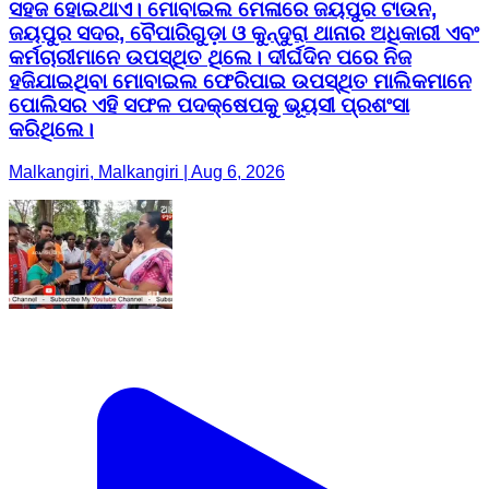
ସହଜ ହୋଇଥାଏ। ମୋବାଇଲ ମେଳାରେ ଜୟପୁର ଟାଉନ,
ଜୟପୁର ସଦର, ବୈପାରିଗୁଡ଼ା ଓ କୁନ୍ଦୁରା ଥାନାର ଅଧିକାରୀ ଏବଂ
କର୍ମଚାରୀମାନେ ଉପସ୍ଥିତ ଥିଲେ। ଦୀର୍ଘଦିନ ପରେ ନିଜ
ହଜିଯାଇଥିବା ମୋବାଇଲ ଫେରିପାଇ ଉପସ୍ଥିତ ମାଲିକମାନେ
ପୋଲିସର ଏହି ସଫଳ ପଦକ୍ଷେପକୁ ଭୂୟସୀ ପ୍ରଶଂସା
କରିଥିଲେ।
Malkangiri, Malkangiri | Aug 6, 2026