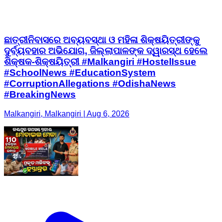
ଛାତ୍ରୀନିବାସରେ ଅବ୍ୟବସ୍ଥା ଓ ମହିଳା ଶିକ୍ଷୟିତ୍ରୀଙ୍କୁ
ଦୁର୍ବ୍ୟବହାର ଅଭିଯୋଗ, ଜିଲ୍ଲାପାଳଙ୍କ ଦ୍ୱାରସ୍ଥ ହେଲେ
ଶିକ୍ଷକ-ଶିକ୍ଷୟିତ୍ରୀ #Malkangiri #HostelIssue
#SchoolNews #EducationSystem
#CorruptionAllegations #OdishaNews
#BreakingNews
Malkangiri, Malkangiri | Aug 6, 2026