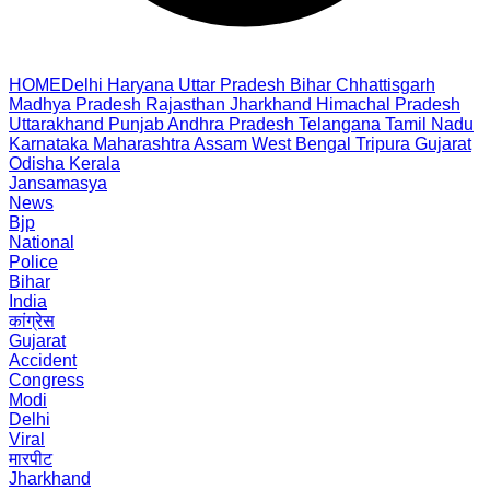
HOME
Delhi
Haryana
Uttar Pradesh
Bihar
Chhattisgarh
Madhya Pradesh
Rajasthan
Jharkhand
Himachal Pradesh
Uttarakhand
Punjab
Andhra Pradesh
Telangana
Tamil Nadu
Karnataka
Maharashtra
Assam
West Bengal
Tripura
Gujarat
Odisha
Kerala
Jansamasya
News
Bjp
National
Police
Bihar
India
कांग्रेस
Gujarat
Accident
Congress
Modi
Delhi
Viral
मारपीट
Jharkhand