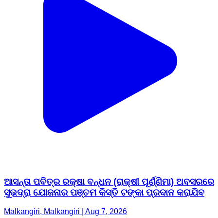
ଆସନ୍ତା ପବିତ୍ର ରକ୍ଷା ବନ୍ଧନ (ରାକ୍ଷୀ ପୂର୍ଣ୍ଣିମା) ଅବସରରେ
ସୁଭଦ୍ରା ଯୋଜନାର ପଞ୍ଚମ କିସ୍ତି ଟଙ୍କା ପ୍ରଦାନ କରାଯିବ
Malkangiri, Malkangiri | Aug 7, 2026