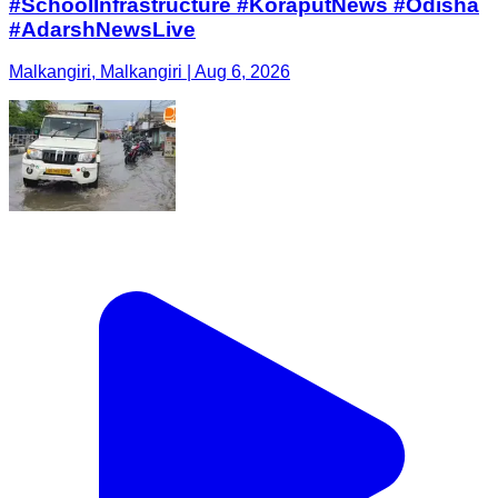
#SchoolInfrastructure #KoraputNews #Odisha
#AdarshNewsLive
Malkangiri, Malkangiri | Aug 6, 2026