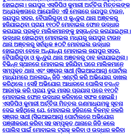
ହୋଇଥିଲା। ଜୟପୁର ଏସଡିପିଓ କୁମାରୀ ଅର୍ଚ୍ଚିତା ମିତ୍ତଲଙ୍କ
ଅଧ୍ୟକ୍ଷତାରେ ଆୟୋଜିତ ଏହି ମେଳାରେ ଜୟପୁର ଟାଉନ,
ଜୟପୁର ସଦର, ବୈପାରିଗୁଡ଼ା ଓ କୁନ୍ଦୁରା ଥାନା ଅଞ୍ଚଳରୁ
ହଜିଯାଇଥିବା ପ୍ରାୟ ୧୧୦ଟି ମୋବାଇଲ ଫୋନ ଉଦ୍ଧାର
କରାଯାଇ ପ୍ରକୃତ ମାଲିକମାନଙ୍କୁ ହସ୍ତାନ୍ତର କରାଯାଇଥିଲା।
ଉଦ୍ଧାର ହୋଇଥିବା ମୋବାଇଲ ମଧ୍ୟରୁ ଜୟପୁର ଟାଉନ
ଥାନା ଅଞ୍ଚଳରୁ ସର୍ବାଧିକ ୫୦ଟି ମୋବାଇଲ ଉଦ୍ଧାର
ହୋଇଥିବା ବେଳେ ଅନ୍ୟାନ୍ୟ ମୋବାଇଲ ଜୟପୁର ସଦର,
ବୈପାରିଗୁଡ଼ା ଓ କୁନ୍ଦୁରା ଥାନା ଅଞ୍ଚଳରୁ ଠାବ କରାଯାଇଥିଲା।
ବିଭିନ୍ନ ସ୍ଥାନରେ ମୋବାଇଲ ହଜିଯିବା ପରେ ମାଲିକମାନେ
ସମ୍ପୃକ୍ତ ଥାନା ଏବଂ ସଞ୍ଚାର ସାଥୀ (ସିଇଆଇଆର୍) ପୋର୍ଟାଲ
ମାଧ୍ୟମରେ ଅନଲାଇନ୍ ଜିଡି ଏଣ୍ଟ୍ରି କରି ଅଭିଯୋଗ ଦାଖଲ
କରିଥିଲେ। ସେହି ଅଭିଯୋଗ ଆଧାରରେ ପୋଲିସ ତଦନ୍ତ
ଆରମ୍ଭ କରି ପ୍ରାୟ ଦୁଇ ମାସର ପ୍ରୟାସ ପରେ ୧୧୦ଟି
ମୋବାଇଲ ଫୋନ ଉଦ୍ଧାର କରିବାରେ ସଫଳ ହୋଇଛି।
ଏସଡିପିଓ କୁମାରୀ ଅର୍ଚ୍ଚିତା ମିତ୍ତଲ ଗଣମାଧ୍ୟମକୁ ସୂଚନା
ଦେଇ କହିଥିଲେ ଯେ, ମୋବାଇଲ ହଜିଗଲେ ବିଳମ୍ବ ନକରି
ସଞ୍ଚାର ସାଥୀ (ସିଇଆଇଆର୍) ପୋର୍ଟାଲରେ ଅଭିଯୋଗ
ପଞ୍ଜୀକରଣ କରିବା ସହ ସମ୍ପୃକ୍ତ ଥାନାରେ ଜିଡି କଲେ
ପୋଲିସ ପାଇଁ ମୋବାଇଲ ଟ୍ରାକ୍ କରିବା ଓ ଉଦ୍ଧାର କରିବା