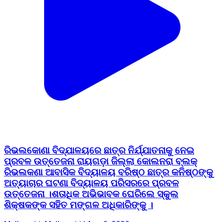
ରିଭଲକୋଣା ବିଦ୍ଯାଳୟରେ ଛାତ୍ର ନିର୍ଯ୍ଯାତନାକୁ ନେଇ
ପ୍ରବଳ ଉତ୍ତେଜନା ରାୟଗଡ଼ା ଜିଲ୍ଲା କୋଲନରା ବ୍ଲକ୍
ରିଭଲକଣା ଆବାସିକ ବିଦ୍ୟାଳୟ ବରିଷ୍ଠ ଛାତ୍ର କନିଷ୍ଠଙ୍କୁ
ଅତ୍ୟାଚାର ଘଟଣା ବିଦ୍ୟାଳୟ ପରିସରରେ ପ୍ରବଳ
ଉତ୍ତେଜନା ।ଶତାଧିକ ଅଭିଭାବକ ଘେରିଲେ ସ୍କୁଲ
ଶିକ୍ଷକଙ୍କ ସହିତ ମଙ୍ଗଳ ଅଧିକାରିଙ୍କୁ ।