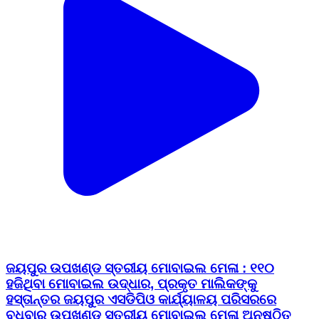
ଜୟପୁର ଉପଖଣ୍ଡ ସ୍ତରୀୟ ମୋବାଇଲ ମେଳା : ୧୧୦
ହଜିଥିବା ମୋବାଇଲ ଉଦ୍ଧାର, ପ୍ରକୃତ ମାଲିକଙ୍କୁ
ହସ୍ତାନ୍ତର ଜୟପୁର ଏସଡିପିଓ କାର୍ଯ୍ୟାଳୟ ପରିସରରେ
ବୁଧବାର ଉପଖଣ୍ଡ ସ୍ତରୀୟ ମୋବାଇଲ ମେଳା ଅନୁଷ୍ଠିତ