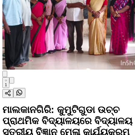
1
ମାଲକାନଗିରି: କୁମୁଟିଗୁଡା ଉଚ୍ଚ
ପ୍ରାଥମିକ ବିଦ୍ୟାଳୟରେ ବିଦ୍ୟାଳୟ
ସ୍ତରୀୟ ବିଜ୍ଞାନ ମେଳା କାର୍ଯ୍ୟକ୍ରମ