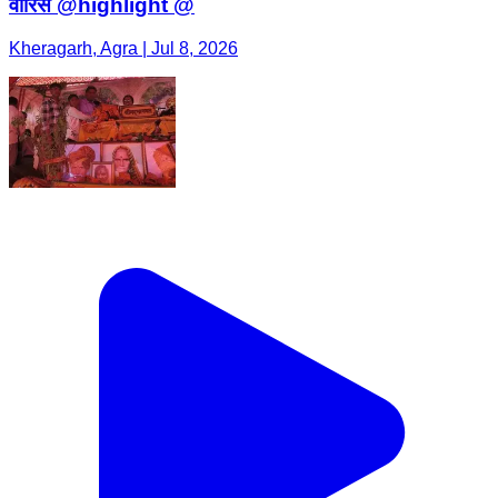
वारिस @highlight @
Kheragarh, Agra | Jul 8, 2026