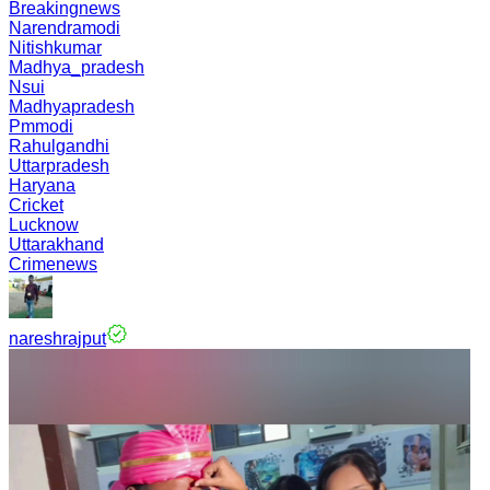
Breakingnews
Narendramodi
Nitishkumar
Madhya_pradesh
Nsui
Madhyapradesh
Pmmodi
Rahulgandhi
Uttarpradesh
Haryana
Cricket
Lucknow
Uttarakhand
Crimenews
nareshrajput