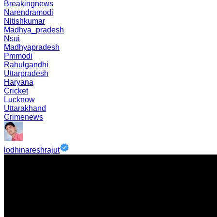
Breakingnews
Narendramodi
Nitishkumar
Madhya_pradesh
Nsui
Madhyapradesh
Pmmodi
Rahulgandhi
Uttarpradesh
Haryana
Cricket
Lucknow
Uttarakhand
Crimenews
lodhinareshrajut