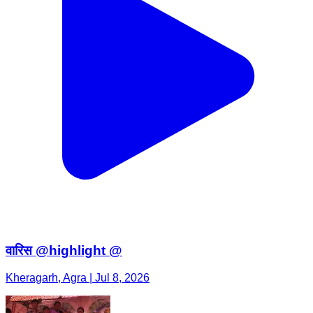
वारिस @highlight @
Kheragarh, Agra | Jul 8, 2026