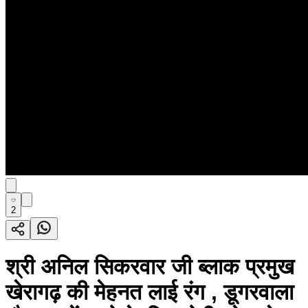
2
श्री अनिल सिकरवार जी ब्लाक प्रमुख
खेरागढ़ की मेहनत लाई रंग , डूगरवाला