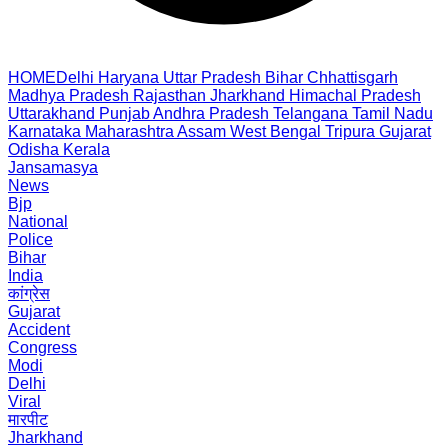
HOME
Delhi
Haryana
Uttar Pradesh
Bihar
Chhattisgarh
Madhya Pradesh
Rajasthan
Jharkhand
Himachal Pradesh
Uttarakhand
Punjab
Andhra Pradesh
Telangana
Tamil Nadu
Karnataka
Maharashtra
Assam
West Bengal
Tripura
Gujarat
Odisha
Kerala
Jansamasya
News
Bjp
National
Police
Bihar
India
कांग्रेस
Gujarat
Accident
Congress
Modi
Delhi
Viral
मारपीट
Jharkhand