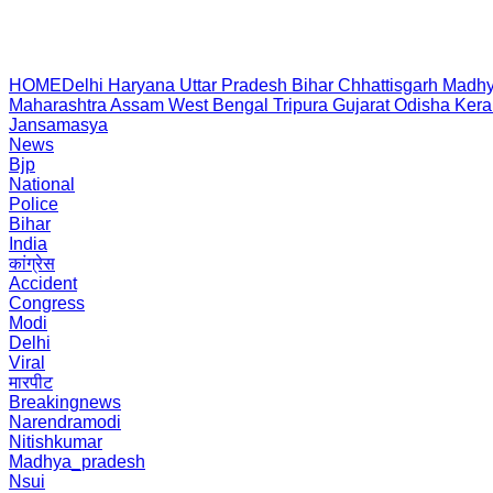
HOME
Delhi
Haryana
Uttar Pradesh
Bihar
Chhattisgarh
Madhy
Maharashtra
Assam
West Bengal
Tripura
Gujarat
Odisha
Kera
Jansamasya
News
Bjp
National
Police
Bihar
India
कांग्रेस
Accident
Congress
Modi
Delhi
Viral
मारपीट
Breakingnews
Narendramodi
Nitishkumar
Madhya_pradesh
Nsui