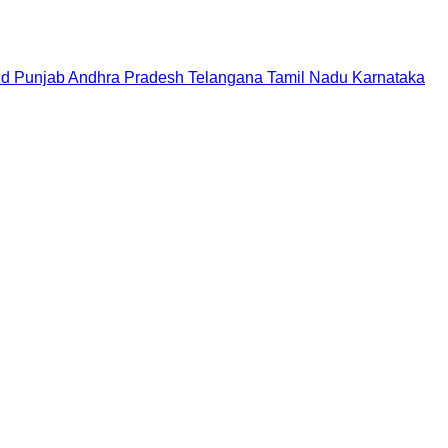
nd
Punjab
Andhra Pradesh
Telangana
Tamil Nadu
Karnataka