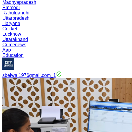
Madhyapradesh
Pmmodi
Rahulgandhi
Uttarpradesh
Haryana
Cricket
Lucknow
Uttarakhand
Crimenews
Aap
Education
sbelwal1976gmail.com_1