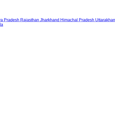
a Pradesh
Rajasthan
Jharkhand
Himachal Pradesh
Uttarakha
la